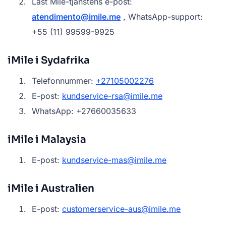
Last Mile-tjänstens e-post:
atendimento@imile.me
, WhatsApp-support:
+55 (11) 99599-9925
iMile i Sydafrika
Telefonnummer:
+27105002276
E-post:
kundservice-rsa@imile.me
WhatsApp: +27660035633
iMile i Malaysia
E-post:
kundservice-mas@imile.me
iMile i Australien
E-post:
customerservice-aus@imile.me