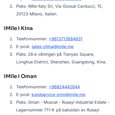
Plats: iMile Italy Srl, Via Giosuè Carducci, 15,
20123 Milano, Italien.
iMile i Kina
Telefonnummer:
+8613713684931
E-post:
sales-china@imile.me
Plats: 26:e våningen på Tianyao Square,
Longhua District, Shenzhen, Guangdong, Kina.
iMile i Oman
Telefonnummer:
+96824442644
E-post:
kundservice-omn@imile.me
Plats: Oman - Muscat - Rusayl Industrial Estate -
Lagernummer 711-K på baksidan av Rusayl