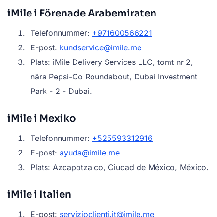
iMile i Förenade Arabemiraten
Telefonnummer:
+971600566221
E-post:
kundservice@imile.me
Plats: iMile Delivery Services LLC, tomt nr 2,
nära Pepsi-Co Roundabout, Dubai Investment
Park - 2 - Dubai.
iMile i Mexiko
Telefonnummer:
+525593312916
E-post:
ayuda@imile.me
Plats: Azcapotzalco, Ciudad de México, México.
iMile i Italien
E-post:
servizioclienti.it@imile.me