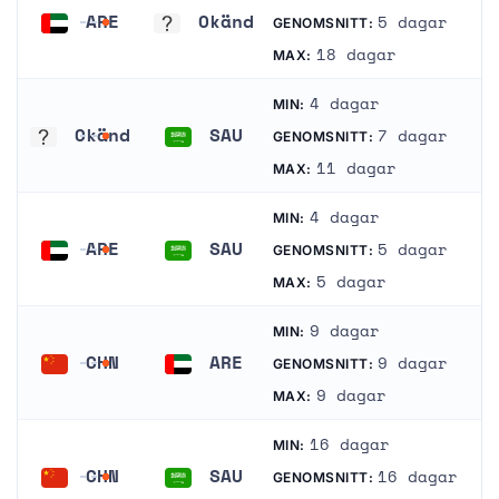
ARE
Okänd
5 dagar
GENOMSNITT:
Förenade Arabemiraten
Okänd
18 dagar
MAX:
4 dagar
MIN:
Okänd
SAU
7 dagar
GENOMSNITT:
Okänd
Saudiarabien
11 dagar
MAX:
4 dagar
MIN:
ARE
SAU
5 dagar
GENOMSNITT:
Förenade Arabemiraten
Saudiarabien
5 dagar
MAX:
9 dagar
MIN:
CHN
ARE
9 dagar
GENOMSNITT:
Kina
Förenade Arabemiraten
9 dagar
MAX:
16 dagar
MIN:
CHN
SAU
16 dagar
GENOMSNITT: