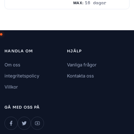
Kina
Saudiarabien
16 dagar
MAX:
HANDLA OM
HJÄLP
Om oss
Vanliga frågor
integritetspolicy
Kontakta oss
Villkor
GÅ MED OSS ​​PÅ