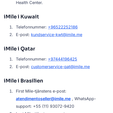
Health Center.
iMile i Kuwait
Telefonnummer:
+96522252186
E-post:
kundservice-kwt@imile.me
iMile i Qatar
Telefonnummer:
+97444196425
E-post:
customerservice-qat@imile.me
iMile i Brasilien
First Mile-tjänstens e-post:
atendimentoseller@imile.me
, WhatsApp-
support: +55 (11) 93072-9420