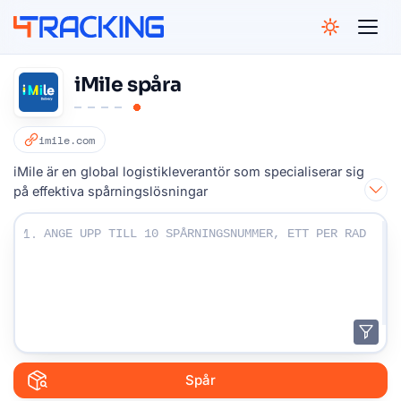
4Tracking
iMile spåra
imile.com
iMile är en global logistikleverantör som specialiserar sig
på effektiva spårningslösningar
Ange dina spårningsnummer:
1.
Spår