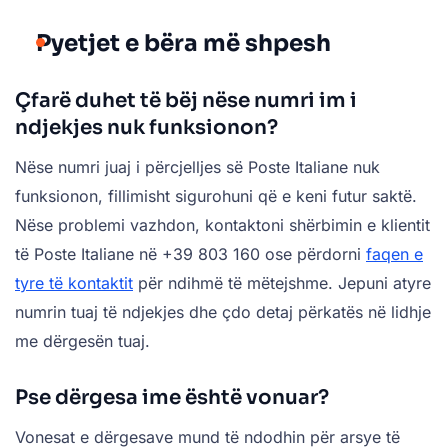
Pyetjet e bëra më shpesh
Çfarë duhet të bëj nëse numri im i
ndjekjes nuk funksionon?
Nëse numri juaj i përcjelljes së Poste Italiane nuk
funksionon, fillimisht sigurohuni që e keni futur saktë.
Nëse problemi vazhdon, kontaktoni shërbimin e klientit
të Poste Italiane në +39 803 160 ose përdorni
faqen e
tyre të kontaktit
për ndihmë të mëtejshme. Jepuni atyre
numrin tuaj të ndjekjes dhe çdo detaj përkatës në lidhje
me dërgesën tuaj.
Pse dërgesa ime është vonuar?
Vonesat e dërgesave mund të ndodhin për arsye të