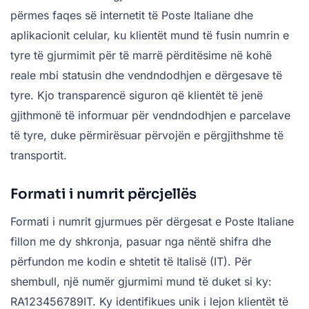
përmes faqes së internetit të Poste Italiane dhe
aplikacionit celular, ku klientët mund të fusin numrin e
tyre të gjurmimit për të marrë përditësime në kohë
reale mbi statusin dhe vendndodhjen e dërgesave të
tyre. Kjo transparencë siguron që klientët të jenë
gjithmonë të informuar për vendndodhjen e parcelave
të tyre, duke përmirësuar përvojën e përgjithshme të
transportit.
Formati i numrit përcjellës
Formati i numrit gjurmues për dërgesat e Poste Italiane
fillon me dy shkronja, pasuar nga nëntë shifra dhe
përfundon me kodin e shtetit të Italisë (IT). Për
shembull, një numër gjurmimi mund të duket si ky:
RA123456789IT. Ky identifikues unik i lejon klientët të