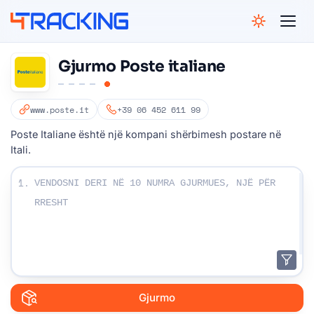
4Tracking
Gjurmo Poste italiane
www.poste.it
+39 06 452 611 99
Poste Italiane është një kompani shërbimesh postare në
Itali.
Futni numrat tuaj të ndjekjes:
1.
Gjurmo