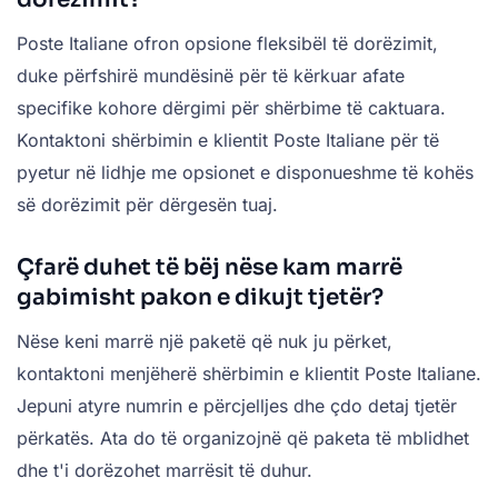
Poste Italiane ofron opsione fleksibël të dorëzimit,
duke përfshirë mundësinë për të kërkuar afate
specifike kohore dërgimi për shërbime të caktuara.
Kontaktoni shërbimin e klientit Poste Italiane për të
pyetur në lidhje me opsionet e disponueshme të kohës
së dorëzimit për dërgesën tuaj.
Çfarë duhet të bëj nëse kam marrë
gabimisht pakon e dikujt tjetër?
Nëse keni marrë një paketë që nuk ju përket,
kontaktoni menjëherë shërbimin e klientit Poste Italiane.
Jepuni atyre numrin e përcjelljes dhe çdo detaj tjetër
përkatës. Ata do të organizojnë që paketa të mblidhet
dhe t'i dorëzohet marrësit të duhur.