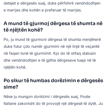
detajet e dërgesës suaj, duke përfshirë vendndodhjen
e marrjes dhe kohën e preferuar të marrjes.
A mund të gjurmoj dërgesa të shumta në
të njëjtën kohë?
Po, ju mund të gjurmoni dërgesa të shumta menjëherë
duke futur çdo numër gjurmimi në një linjë të veçantë
në faqen tonë të gjurmimit. Kjo do të shfaq statusin
dhe vendndodhjen e të gjitha dërgesave tuaja në të
njëjtën kohë.
Po sikur të humbas dorëzimin e dërgesës
sime?
Nëse ju mungon dorëzimi i dërgesës suaj, Poste
Italiane zakonisht do të provojë një dërgesë të dytë. Ju