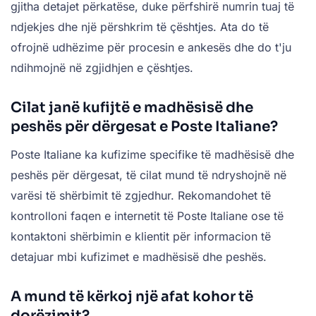
gjitha detajet përkatëse, duke përfshirë numrin tuaj të
ndjekjes dhe një përshkrim të çështjes. Ata do të
ofrojnë udhëzime për procesin e ankesës dhe do t'ju
ndihmojnë në zgjidhjen e çështjes.
Cilat janë kufijtë e madhësisë dhe
peshës për dërgesat e Poste Italiane?
Poste Italiane ka kufizime specifike të madhësisë dhe
peshës për dërgesat, të cilat mund të ndryshojnë në
varësi të shërbimit të zgjedhur. Rekomandohet të
kontrolloni faqen e internetit të Poste Italiane ose të
kontaktoni shërbimin e klientit për informacion të
detajuar mbi kufizimet e madhësisë dhe peshës.
A mund të kërkoj një afat kohor të
dorëzimit?