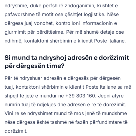
ndryshme, duke përfshirë zhdoganimin, kushtet e
pafavorshme të motit ose çështjet logjistike. Nëse
dërgesa juaj vonohet, kontrolloni informacionin e
gjurmimit për përditësime. Për më shumë detaje ose
ndihmë, kontaktoni shërbimin e klientit Poste Italiane.
Si mund ta ndryshoj adresën e dorëzimit
për dërgesën time?
Për të ndryshuar adresën e dërgesës për dërgesën
tuaj, kontaktoni shërbimin e klientit Poste Italiane sa më
shpejt të jetë e mundur në +39 803 160. Jepni atyre
numrin tuaj të ndjekjes dhe adresën e re të dorëzimit.
Vini re se ndryshimet mund të mos jenë të mundshme
nëse dërgesa është tashmë në fazën përfundimtare të
dorëzimit.