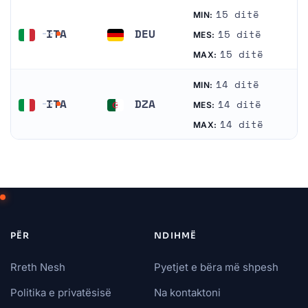
15 ditë
MIN:
ITA
DEU
15 ditë
MES:
Italia
Gjermania
15 ditë
MAX:
14 ditë
MIN:
ITA
DZA
14 ditë
MES:
Italia
Algier
14 ditë
MAX:
PËR
NDIHMË
Rreth Nesh
Pyetjet e bëra më shpesh
Politika e privatësisë
Na kontaktoni