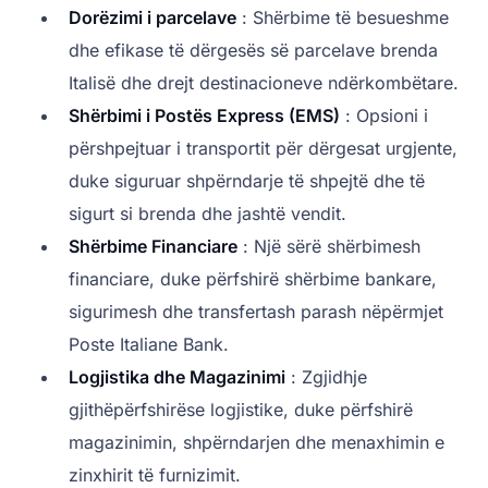
Dorëzimi i parcelave
: Shërbime të besueshme
dhe efikase të dërgesës së parcelave brenda
Italisë dhe drejt destinacioneve ndërkombëtare.
Shërbimi i Postës Express (EMS)
: Opsioni i
përshpejtuar i transportit për dërgesat urgjente,
duke siguruar shpërndarje të shpejtë dhe të
sigurt si brenda dhe jashtë vendit.
Shërbime Financiare
: Një sërë shërbimesh
financiare, duke përfshirë shërbime bankare,
sigurimesh dhe transfertash parash nëpërmjet
Poste Italiane Bank.
Logjistika dhe Magazinimi
: Zgjidhje
gjithëpërfshirëse logjistike, duke përfshirë
magazinimin, shpërndarjen dhe menaxhimin e
zinxhirit të furnizimit.