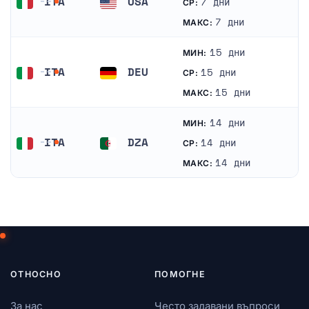
ITA
USA
7 дни
СР:
Италия
Съединени щати
7 дни
МАКС:
15 дни
МИН:
ITA
DEU
15 дни
СР:
Италия
Германия
15 дни
МАКС:
14 дни
МИН:
ITA
DZA
14 дни
СР:
Италия
Алжир
14 дни
МАКС:
ОТНОСНО
ПОМОГНЕ
За нас
Често задавани въпроси