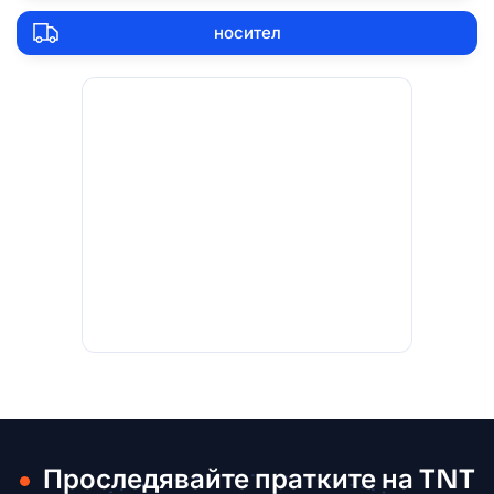
носител
Проследявайте пратките на TNT