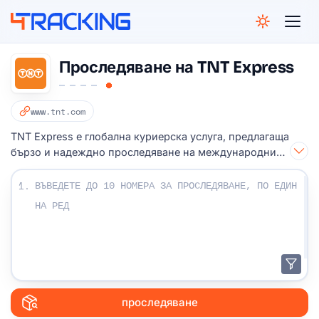
4Tracking
Проследяване на TNT Express
www.tnt.com
TNT Express е глобална куриерска услуга, предлагаща
бързо и надеждно проследяване на международни
доставки.
Въведете своите проследяващи номера:
1.
проследяване