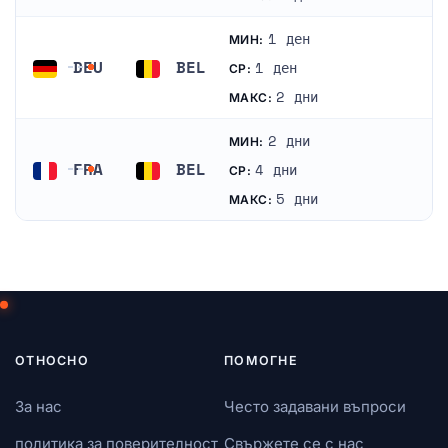
1 ден
МИН:
DEU
BEL
1 ден
СР:
Германия
Белгия
2 дни
МАКС:
2 дни
МИН:
FRA
BEL
4 дни
СР:
Франция
Белгия
5 дни
МАКС:
ОТНОСНО
ПОМОГНЕ
За нас
Често задавани въпроси
политика за поверителност
Свържете се с нас