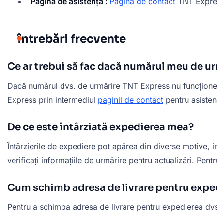
Pagina de asistență :
Pagina de contact
TNT Expre
întrebări frecvente
Ce ar trebui să fac dacă numărul meu de u
Dacă numărul dvs. de urmărire TNT Express nu funcționează
Express prin intermediul
paginii de contact
pentru asisten
De ce este întârziată expedierea mea?
Întârzierile de expediere pot apărea din diverse motive, 
verificați informațiile de urmărire pentru actualizări. Pent
Cum schimb adresa de livrare pentru exp
Pentru a schimba adresa de livrare pentru expedierea dvs.