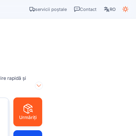
servicii poștale
Contact
RO
re rapidă și
Urmăriți