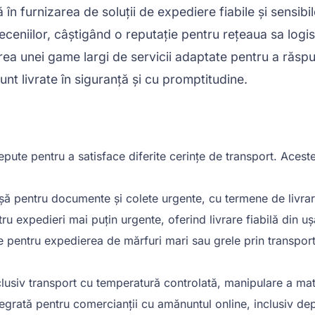
în furnizarea de soluții de expediere fiabile și sensibil
ceniilor, câștigând o reputație pentru rețeaua sa logist
ea unei game largi de servicii adaptate pentru a răspu
unt livrate în siguranță și cu promptitudine.
ute pentru a satisface diferite cerințe de transport. Aceste 
 ușă pentru documente și colete urgente, cu termene de livra
tru expedieri mai puțin urgente, oferind livrare fiabilă din uș
te pentru expedierea de mărfuri mari sau grele prin transport
nclusiv transport cu temperatură controlată, manipulare a mate
ntegrată pentru comercianții cu amănuntul online, inclusiv de