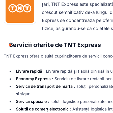
țări, TNT Express este specializată 
crescut semnificativ de-a lungul de
Express se concentrează pe oferir
fizice, asigurându-se că coletele s
Servicii oferite de TNT Express
TNT Express oferă o suită cuprinzătoare de servicii concep
Livrare rapidă
: Livrare rapidă și fiabilă din ușă în
Economy Express
: Serviciu de livrare rentabil pen
Servicii de transport de marfă
: soluții personaliza
și sigur.
Servicii speciale
: soluții logistice personalizate, i
Soluții de comerț electronic
: Asistență logistică i