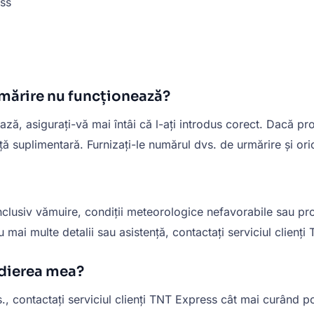
ss
rmărire nu funcționează?
, asigurați-vă mai întâi că l-ați introdus corect. Dacă prob
ță suplimentară. Furnizați-le numărul dvs. de urmărire și ori
inclusiv vămuire, condiții meteorologice nefavorabile sau pr
ru mai multe detalii sau asistență, contactați serviciul clienț
edierea mea?
, contactați serviciul clienți TNT Express cât mai curând po