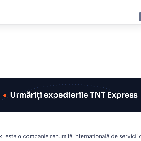
E
JING
SHANGHAI
TOKYO
SYDNEY
Urmăriți expedierile TNT Express
, este o companie renumită internațională de servicii 