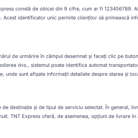
ress constă de obicei din 9 cifre, cum ar fi 123456789. Alt
Acest identificator unic permite clienților să primească info
rul de urmărire în câmpul desemnat și faceți clic pe butonul
ierea dvs., sistemul poate identifica automat transportatoru
e, unde sunt afișate informații detaliate despre starea și loc
destinație și de tipul de serviciu selectat. În general, livrăr
mult. TNT Express oferă, de asemenea, opțiuni de livrare în 