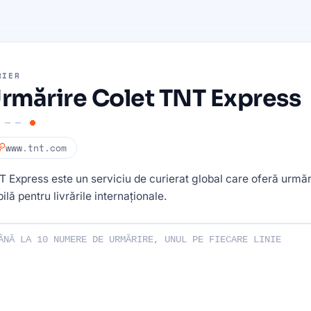
RIER
rmărire Colet TNT Express
www.tnt.com
 Express este un serviciu de curierat global care oferă urmări
bilă pentru livrările internaționale.
le dvs. de urmărire: