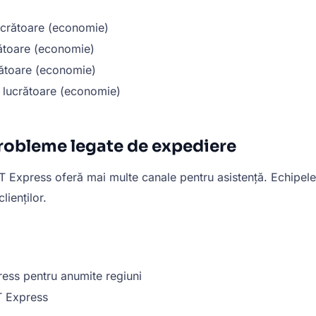
lucrătoare (economie)
crătoare (economie)
crătoare (economie)
e lucrătoare (economie)
robleme legate de expediere
T Express oferă mai multe canale pentru asistență. Echipele d
lienților.
ss pentru anumite regiuni
T Express