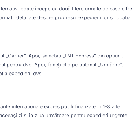
ernativ, poate începe cu două litere urmate de șase cifre
rmații detaliate despre progresul expedierii lor și locația
 „Carrier”. Apoi, selectați „TNT Express” din opțiuni.
l pentru dvs. Apoi, faceți clic pe butonul „Urmărire”.
ația expedierii dvs.
ile internaționale expres pot fi finalizate în 1-3 zile
aceeași zi și în ziua următoare pentru expedieri urgente.