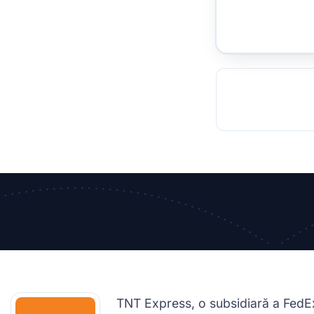
TOCKHOLM
ISTANBUL
JOHANNESBURG
MOSCOW
DUBAI
MUMBAI
SINGAPOR
BEI
RT
TNT Express, o subsidiară a FedEx