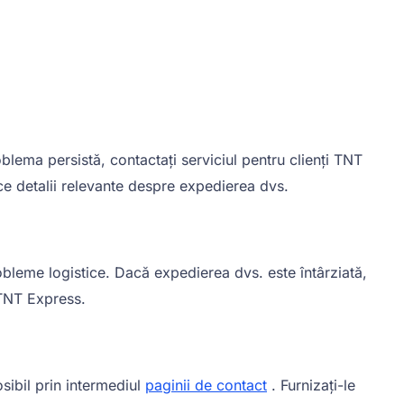
lema persistă, contactați serviciul pentru clienți TNT
ce detalii relevante despre expedierea dvs.
obleme logistice. Dacă expedierea dvs. este întârziată,
i TNT Express.
sibil prin intermediul
paginii de contact
. Furnizați-le