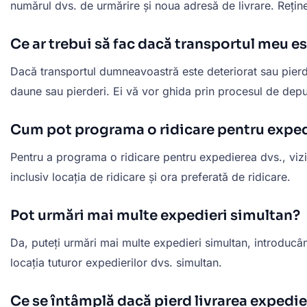
numărul dvs. de urmărire și noua adresă de livrare. Rețineț
Ce ar trebui să fac dacă transportul meu e
Dacă transportul dumneavoastră este deteriorat sau pierdut
daune sau pierderi. Ei vă vor ghida prin procesul de depu
Cum pot programa o ridicare pentru expe
Pentru a programa o ridicare pentru expedierea dvs., vizita
inclusiv locația de ridicare și ora preferată de ridicare.
Pot urmări mai multe expedieri simultan?
Da, puteți urmări mai multe expedieri simultan, introducâ
locația tuturor expedierilor dvs. simultan.
Ce se întâmplă dacă pierd livrarea expedie