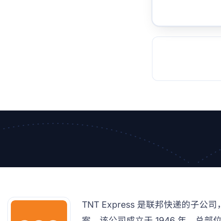
TOCKHOLM
ISTANBUL
JOHANNESBURG
MOSCOW
DUBAI
MUMBAI
SINGAPOR
BEI
RT
TNT Express 是联邦快递的子
案。该公司成立于 1946 年，总