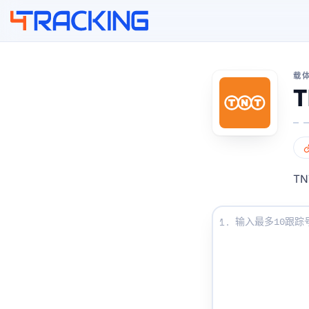
4Tracking
载
T
T
输入您的跟踪号码
1.