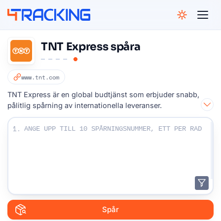
4Tracking
TNT Express spåra
www.tnt.com
TNT Express är en global budtjänst som erbjuder snabb,
pålitlig spårning av internationella leveranser.
Ange dina spårningsnummer:
1.
Spår