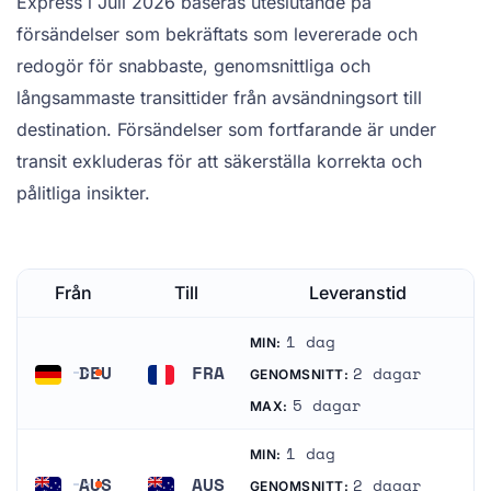
Express i Juli 2026 baseras uteslutande på
försändelser som bekräftats som levererade och
redogör för snabbaste, genomsnittliga och
långsammaste transittider från avsändningsort till
destination. Försändelser som fortfarande är under
transit exkluderas för att säkerställa korrekta och
pålitliga insikter.
Från
Till
Leveranstid
1 dag
MIN:
DEU
FRA
2 dagar
GENOMSNITT:
Tyskland
Frankrike
5 dagar
MAX:
1 dag
MIN:
AUS
AUS
2 dagar
GENOMSNITT: