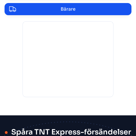
Bärare
Spåra TNT Express-försändelser