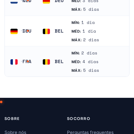
NLD
DEU
3 dias
MÉD:
Países Baixos
Alemanha
5 dias
MÁX:
1 dia
MÍN:
DEU
BEL
1 dia
MÉD:
Alemanha
Bélgica
2 dias
MÁX:
2 dias
MÍN:
FRA
BEL
4 dias
MÉD:
França
Bélgica
5 dias
MÁX:
SOBRE
SOCORRO
Sobre nós
Perguntas frequentes