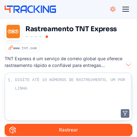
4Tracking
Rastreamento TNT Express
www.tnt.com
TNT Express é um serviço de correio global que oferece
rastreamento rápido e confiável para entregas
internacionais.
Digite seus números de rastreamento:
1.
Rastrear