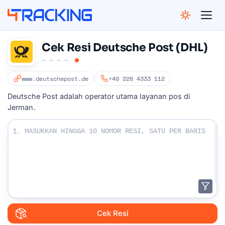
4Tracking
Cek Resi Deutsche Post (DHL)
www.deutschepost.de
+49 228 4333 112
Deutsche Post adalah operator utama layanan pos di
Jerman.
Masukkan Nomor resi Anda:
1.
Cek Resi