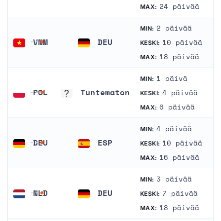
Saksa
Unkari
24 päivää
MAX:
2 päivää
MIN:
VNM
DEU
10 päivää
KESKI:
Vietnam
Saksa
18 päivää
MAX:
1 päivä
MIN:
POL
Tuntematon
4 päivää
KESKI:
Puola
Tuntematon
6 päivää
MAX:
4 päivää
MIN:
DEU
ESP
10 päivää
KESKI:
Saksa
Espanja
16 päivää
MAX:
3 päivää
MIN:
NLD
DEU
7 päivää
KESKI:
Alankomaat
Saksa
18 päivää
MAX: