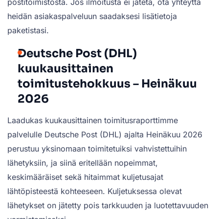
postitoimistosta. Jos ilmoitusta ei jätetä, ota yhteyttä
heidän asiakaspalveluun saadaksesi lisätietoja
paketistasi.
Deutsche Post (DHL)
kuukausittainen
toimitustehokkuus – Heinäkuu
2026
Laadukas kuukausittainen toimitusraporttimme
palvelulle Deutsche Post (DHL) ajalta Heinäkuu 2026
perustuu yksinomaan toimitetuiksi vahvistettuihin
lähetyksiin, ja siinä eritellään nopeimmat,
keskimääräiset sekä hitaimmat kuljetusajat
lähtöpisteestä kohteeseen. Kuljetuksessa olevat
lähetykset on jätetty pois tarkkuuden ja luotettavuuden