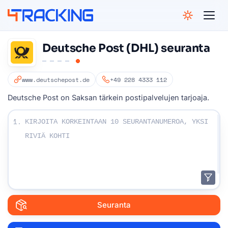
4Tracking
Deutsche Post (DHL) seuranta
www.deutschepost.de
+49 228 4333 112
Deutsche Post on Saksan tärkein postipalvelujen tarjoaja.
Kirjoita seurannumerosi:
1.
Seuranta