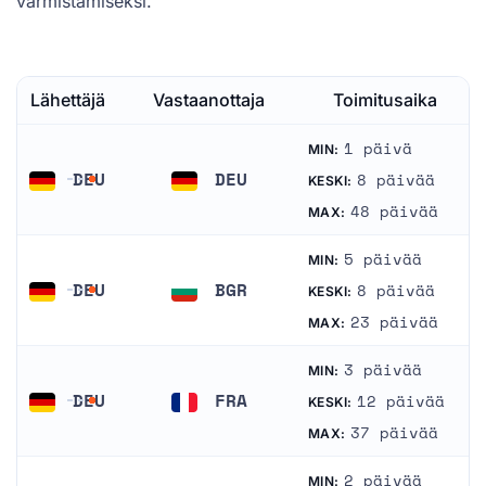
varmistamiseksi.
Lähettäjä
Vastaanottaja
Toimitusaika
1 päivä
MIN:
DEU
DEU
8 päivää
KESKI:
Saksa
Saksa
48 päivää
MAX:
5 päivää
MIN:
DEU
BGR
8 päivää
KESKI:
Saksa
Bulgaria
23 päivää
MAX:
3 päivää
MIN:
DEU
FRA
12 päivää
KESKI:
Saksa
Ranska
37 päivää
MAX:
2 päivää
MIN: