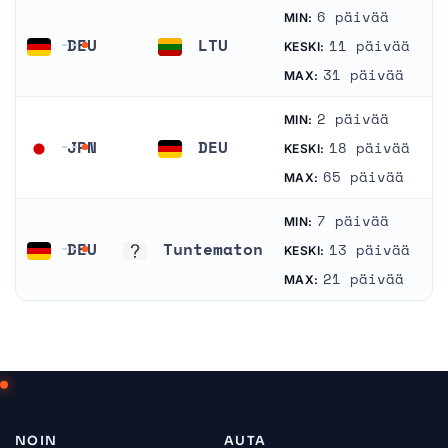
6 päivää
MIN:
DEU
LTU
11 päivää
KESKI:
Saksa
Liettua
31 päivää
MAX:
2 päivää
MIN:
JPN
DEU
18 päivää
KESKI:
Japani
Saksa
65 päivää
MAX:
7 päivää
MIN:
DEU
Tuntematon
13 päivää
KESKI:
Saksa
Tuntematon
21 päivää
MAX:
NOIN
AUTA