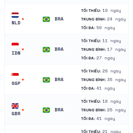
10 ngày
TỐI THIỂU:
BRA
24 ngày
TRUNG BÌNH:
NLD
Brazil
50 ngày
TỐI ĐA:
Hà Lan
11 ngày
TỐI THIỂU:
BRA
17 ngày
TRUNG BÌNH:
IDN
Brazil
27 ngày
TỐI ĐA:
Indonesia
28 ngày
TỐI THIỂU:
BRA
35 ngày
TRUNG BÌNH:
SGP
Brazil
41 ngày
TỐI ĐA:
Singapore
16 ngày
TỐI THIỂU:
BRA
25 ngày
TRUNG BÌNH:
GBR
Brazil
41 ngày
TỐI ĐA:
Vương quốc Anh
21 ngày
TỐI THIỂU: