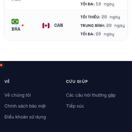
Brazil
19 ngày
TỐI ĐA:
Pháp
20 ngày
TỐI THIỂU:
CAN
20 ngày
TRUNG BÌNH:
BRA
Ca-na-đa
20 ngày
TỐI ĐA:
Brazil
VỀ
CỨU GIÚP
Về chúng tôi
Các câu hỏi thường gặp
Chính sách bảo mật
Tiếp xúc
Điều khoản sử dụng