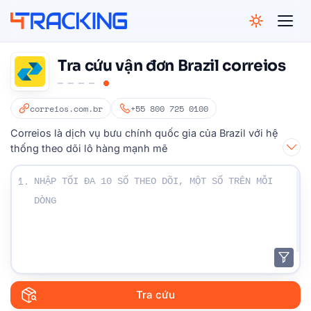
4Tracking
Tra cứu vận đơn Brazil correios
correios.com.br
+55 800 725 0100
Correios là dịch vụ bưu chính quốc gia của Brazil với hệ
thống theo dõi lô hàng mạnh mẽ
Nhập số Theo dõi của bạn:
1.
Tra cứu