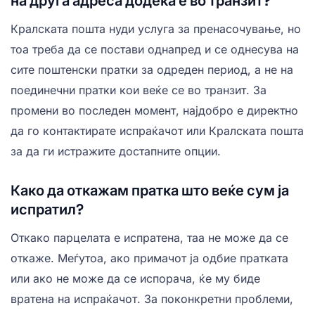
на друга адреса додека е во транзит?
Кралската пошта нуди услуга за пренасочување, но
тоа треба да се постави однапред и се однесува на
сите поштенски пратки за одреден период, а не на
поединечни пратки кои веќе се во транзит. За
промени во последен момент, најдобро е директно
да го контактирате испраќачот или Кралската пошта
за да ги истражите достапните опции.
Како да откажам пратка што веќе сум ја
испратил?
Откако парцелата е испратена, таа не може да се
откаже. Меѓутоа, ако примачот ја одбие пратката
или ако не може да се испорача, ќе му биде
вратена на испраќачот. За поконкретни проблеми,