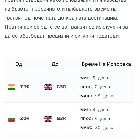
најбрзото, просечното и најбавното време на
транзит од почетната до крајната дестинација.
Пратки кои се уште се во транзит се исклучени за
да се обезбедат прецизни и сигурни податоци.
Од
До
Време На Испорака
3 дена
МИН:
IND
GBR
7 дена
ПРОС:
Индија
Велика Британија
18 дена
МАКС:
3 дена
МИН:
BGR
GBR
8 дена
ПРОС:
Бугарија
Велика Британија
30 дена
МАКС: