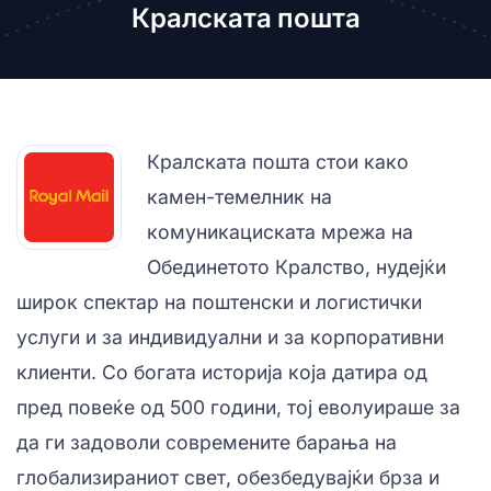
Кралската пошта
Кралската пошта стои како
камен-темелник на
комуникациската мрежа на
Обединетото Кралство, нудејќи
широк спектар на поштенски и логистички
услуги и за индивидуални и за корпоративни
клиенти. Со богата историја која датира од
пред повеќе од 500 години, тој еволуираше за
да ги задоволи современите барања на
глобализираниот свет, обезбедувајќи брза и