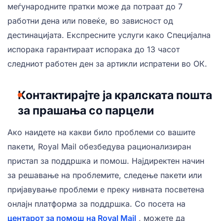
меѓународните пратки може да потраат до 7
работни дена или повеќе, во зависност од
дестинацијата. Експресните услуги како Специјална
испорака гарантираат испорака до 13 часот
следниот работен ден за артикли испратени во ОК.
Контактирајте ја кралската пошта
за прашања со парцели
Ако наидете на какви било проблеми со вашите
пакети, Royal Mail обезбедува рационализиран
пристап за поддршка и помош. Најдиректен начин
за решавање на проблемите, следење пакети или
пријавување проблеми е преку нивната посветена
онлајн платформа за поддршка. Со посета на
центарот за помош на Royal Mail
, можете да