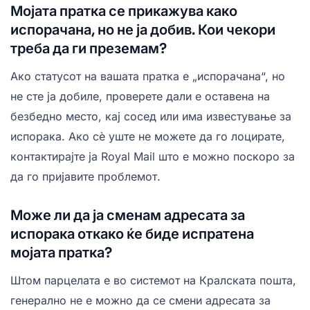
Мојата пратка се прикажува како
испорачана, но не ја добив. Кои чекори
треба да ги преземам?
Ако статусот на вашата пратка е „испорачана“, но
не сте ја добиле, проверете дали е оставена на
безбедно место, кај сосед или има известување за
испорака. Ако сè уште не можете да го лоцирате,
контактирајте ја Royal Mail што е можно поскоро за
да го пријавите проблемот.
Може ли да ја сменам адресата за
испорака откако ќе биде испратена
мојата пратка?
Штом парцелата е во системот на Кралската пошта,
генерално не е можно да се смени адресата за