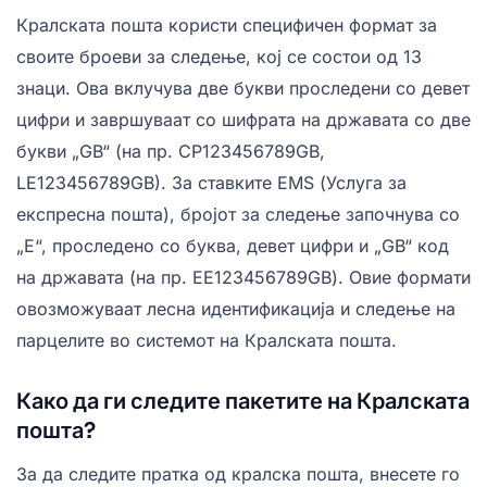
Кралската пошта користи специфичен формат за
своите броеви за следење, кој се состои од 13
знаци. Ова вклучува две букви проследени со девет
цифри и завршуваат со шифрата на државата со две
букви „GB“ (на пр. CP123456789GB,
LE123456789GB). За ставките EMS (Услуга за
експресна пошта), бројот за следење започнува со
„E“, проследено со буква, девет цифри и „GB“ код
на државата (на пр. EE123456789GB). Овие формати
овозможуваат лесна идентификација и следење на
парцелите во системот на Кралската пошта.
Како да ги следите пакетите на Кралската
пошта?
За да следите пратка од кралска пошта, внесете го