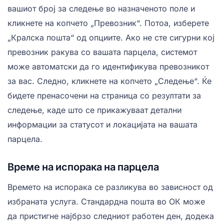
вашиот број за следење во назначеното поле и
кликнете на копчето „Превозник“. Потоа, изберете
„Кралска пошта“ од опциите. Ако не сте сигурни кој
превозник ракува со вашата парцела, системот
може автоматски да го идентификува превозникот
за вас. Следно, кликнете на копчето „Следење“. Ќе
бидете пренасочени на страница со резултати за
следење, каде што се прикажуваат детални
информации за статусот и локацијата на вашата
парцела.
Време на испорака на парцела
Времето на испорака се разликува во зависност од
избраната услуга. Стандардна пошта во ОК може
да пристигне најбрзо следниот работен ден, додека