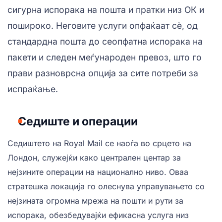
сигурна испорака на пошта и пратки низ ОК и
пошироко. Неговите услуги опфаќаат сè, од
стандардна пошта до сеопфатна испорака на
пакети и следен меѓународен превоз, што го
прави разноврсна опција за сите потреби за
испраќање.
Седиште и операции
Седиштето на Royal Mail се наоѓа во срцето на
Лондон, служејќи како централен центар за
нејзините операции на национално ниво. Оваа
стратешка локација го олеснува управувањето со
нејзината огромна мрежа на пошти и рути за
испорака, обезбедувајќи ефикасна услуга низ