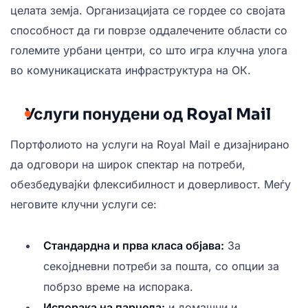
целата земја. Организацијата се гордее со својата
способност да ги поврзе оддалечените области со
големите урбани центри, со што игра клучна улога
во комуникациската инфраструктура на ОК.
Услуги понудени од Royal Mail
Портфолиото на услуги на Royal Mail е дизајнирано
да одговори на широк спектар на потреби,
обезбедувајќи флексибилност и доверливост. Меѓу
неговите клучни услуги се:
Стандардна и прва класа објава:
За
секојдневни потреби за пошта, со опции за
побрзо време на испорака.
Испорака на парцела:
и домашни и