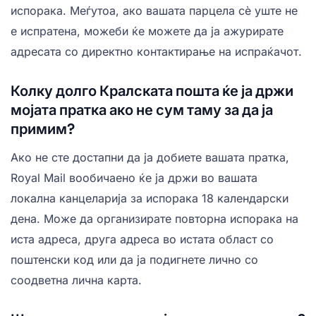
испорака. Меѓутоа, ако вашата парцела сè уште не
е испратена, можеби ќе можете да ја ажурирате
адресата со директно контактирање на испраќачот.
Колку долго Кралската пошта ќе ја држи
мојата пратка ако не сум таму за да ја
примим?
Ако не сте достапни да ја добиете вашата пратка,
Royal Mail вообичаено ќе ја држи во вашата
локална канцеларија за испорака 18 календарски
дена. Може да организирате повторна испорака на
иста адреса, друга адреса во истата област со
поштенски код или да ја подигнете лично со
соодветна лична карта.