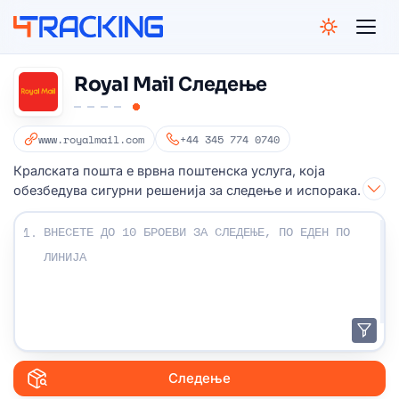
4Tracking
Royal Mail Следење
www.royalmail.com
+44 345 774 0740
Кралската пошта е врвна поштенска услуга, која
обезбедува сигурни решенија за следење и испорака.
Внесете ги броевите за следење:
1.
Следење