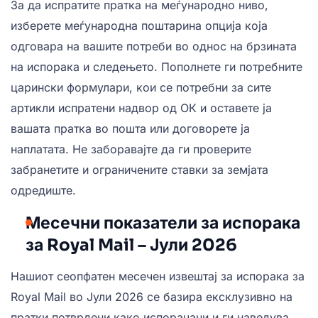
За да испратите пратка на меѓународно ниво,
изберете меѓународна поштарина опција која
одговара на вашите потреби во однос на брзината
на испорака и следењето. Пополнете ги потребните
царински формулари, кои се потребни за сите
артикли испратени надвор од ОК и оставете ја
вашата пратка во пошта или договорете ја
наплатата. Не заборавајте да ги проверите
забранетите и ограничените ставки за земјата
одредиште.
Месечни показатели за испорака
за Royal Mail – Јули 2026
Нашиот сеопфатен месечен извештај за испорака за
Royal Mail во Јули 2026 се базира ексклузивно на
пратки потврдени како испорачани и ги наведува