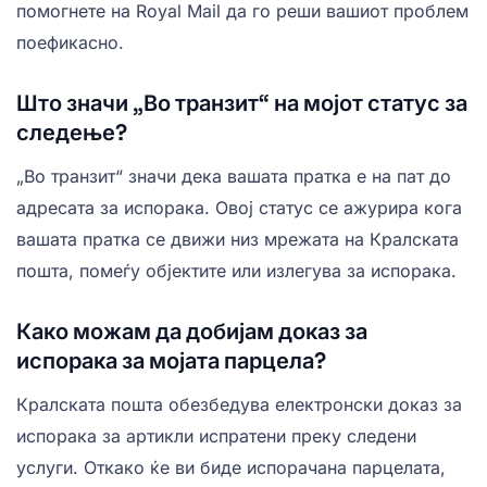
помогнете на Royal Mail да го реши вашиот проблем
поефикасно.
Што значи „Во транзит“ на мојот статус за
следење?
„Во транзит“ значи дека вашата пратка е на пат до
адресата за испорака. Овој статус се ажурира кога
вашата пратка се движи низ мрежата на Кралската
пошта, помеѓу објектите или излегува за испорака.
Како можам да добијам доказ за
испорака за мојата парцела?
Кралската пошта обезбедува електронски доказ за
испорака за артикли испратени преку следени
услуги. Откако ќе ви биде испорачана парцелата,