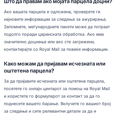
Што да правам ако мојата парцела доцни?
Ако вашата парцела е одложена, проверете ги
најновите информации за следење за ажурирања.
Запомнете, меѓународните пакети може да потраат
подолго поради царинската обработка. Ако има
значително доцнење или ако сте загрижени,
контактирајте со Royal Mail за повеќе информации.
Како можам да пријавам исчезната или
оштетена парцела?
За да пријавите исчезната или оштетена парцела,
посетете го онлајн центарот за помош на Royal Mail
и користете го формуларот за контакт за да го
поднесете вашето барање. Вклучете го вашиот број
за следење и сите релевантни детали за да и