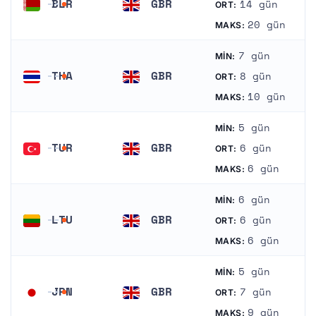
BLR
GBR
14 gün
ORT:
Belarus
Birleşik Krallık
20 gün
MAKS:
7 gün
MIN:
THA
GBR
8 gün
ORT:
Tayland
Birleşik Krallık
10 gün
MAKS:
5 gün
MIN:
TUR
GBR
6 gün
ORT:
Türkiye
Birleşik Krallık
6 gün
MAKS:
6 gün
MIN:
LTU
GBR
6 gün
ORT:
Litvanya
Birleşik Krallık
6 gün
MAKS:
5 gün
MIN:
JPN
GBR
7 gün
ORT:
Japonya
Birleşik Krallık
9 gün
MAKS: