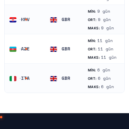
9 gün
MIN:
HRV
GBR
9 gün
ORT:
Hırvatistan
Birleşik Krallık
9 gün
MAKS:
11 gün
MIN:
AZE
GBR
11 gün
ORT:
Azerbaycan
Birleşik Krallık
11 gün
MAKS:
6 gün
MIN:
ITA
GBR
6 gün
ORT:
İtalya
Birleşik Krallık
6 gün
MAKS: