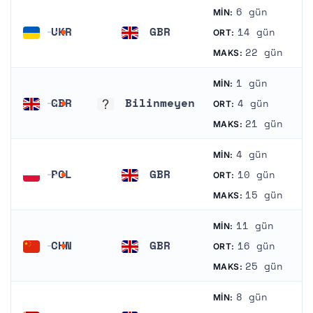
6 gün
MIN:
UKR
GBR
14 gün
ORT:
Ukrayna
Birleşik Krallık
22 gün
MAKS:
1 gün
MIN:
GBR
Bilinmeyen
4 gün
ORT:
Birleşik Krallık
Bilinmeyen
21 gün
MAKS:
4 gün
MIN:
POL
GBR
10 gün
ORT:
Polonya
Birleşik Krallık
15 gün
MAKS:
11 gün
MIN:
CHN
GBR
16 gün
ORT:
Çin
Birleşik Krallık
25 gün
MAKS:
8 gün
MIN: