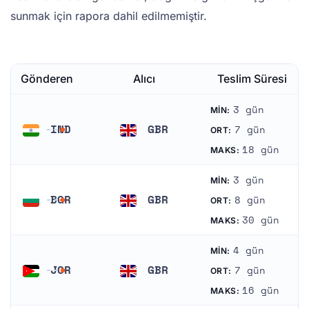
sunmak için rapora dahil edilmemiştir.
Gönderen
Alıcı
Teslim Süresi
3 gün
MIN:
IND
GBR
7 gün
ORT:
Hindistan
Birleşik Krallık
18 gün
MAKS:
3 gün
MIN:
BGR
GBR
8 gün
ORT:
Bulgaristan
Birleşik Krallık
30 gün
MAKS:
4 gün
MIN:
JOR
GBR
7 gün
ORT:
Ürdün
Birleşik Krallık
16 gün
MAKS: