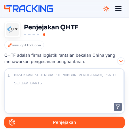
4Tracking
Penjejakan QHTF
www.qhtf56.com
QHTF adalah firma logistik rantaian bekalan China yang
menawarkan pengesanan penghantaran.
Masukkan nombor Penjejakan Anda :
1.
Penjejakan