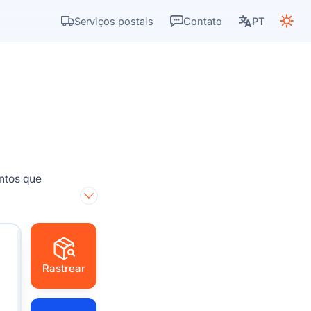
Serviços postais
Contato
PT
ntos que
Rastrear