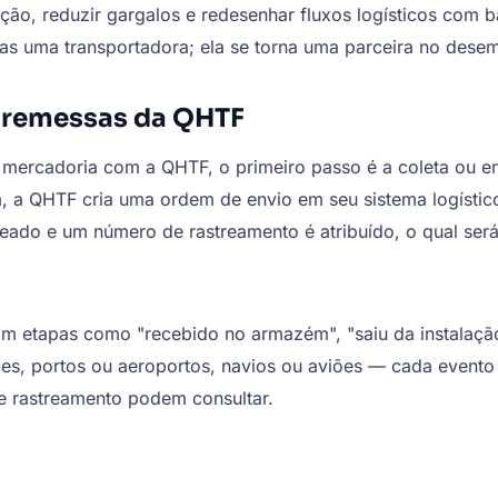
ação, reduzir gargalos e redesenhar fluxos logísticos co
as uma transportadora; ela se torna uma parceira no dese
 remessas da QHTF
 mercadoria com a QHTF, o primeiro passo é a coleta ou
a, a QHTF cria uma ordem de envio em seu sistema logístic
eado e um número de rastreamento é atribuído, o qual ser
m etapas como "recebido no armazém", "saiu da instalação
 portos ou aeroportos, navios ou aviões — cada evento im
e rastreamento podem consultar.