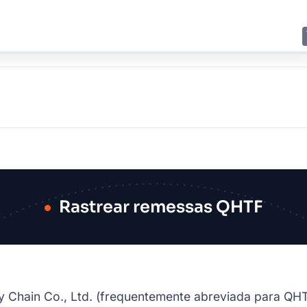
E
JING
SHANGHAI
TOKYO
SYDNEY
Rastrear remessas QHTF
 Chain Co., Ltd. (frequentemente abreviada para QHT