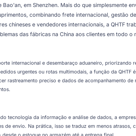
 de Bao'an, em Shenzhen. Mais do que simplesmente 
primentos, combinando frete internacional, gestão de
res chineses e vendedores internacionais, a QHTF tra
lemas das fábricas na China aos clientes em todo o
rte internacional e desembaraço aduaneiro, priorizando re
pedidos urgentes ou rotas multimodais, a função da QHTF é 
erecer rastreamento preciso e dados de acompanhamento d
ntos.
o tecnologia da informação e análise de dados, a empresa a
s de envio. Na prática, isso se traduz em menos atrasos, c
 desde o estoque no armazém até a entrega final.