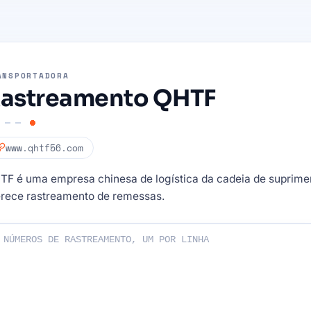
ANSPORTADORA
astreamento QHTF
www.qhtf56.com
TF é uma empresa chinesa de logística da cadeia de suprime
erece rastreamento de remessas.
os de rastreamento: