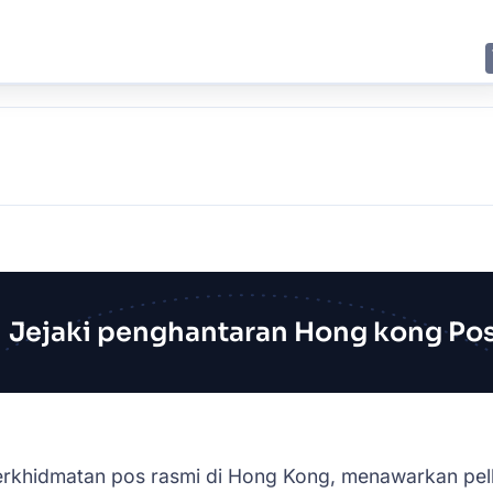
E
JING
SHANGHAI
TOKYO
SYDNEY
Jejaki penghantaran Hong kong Po
rkhidmatan pos rasmi di Hong Kong, menawarkan pelb