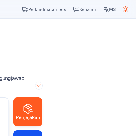
Perkhidmatan pos
Kenalan
MS
nggungjawab
Penjejakan