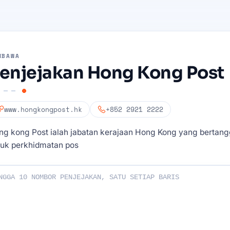
MBAWA
enjejakan Hong Kong Post
www.hongkongpost.hk
+852 2921 2222
ng kong Post ialah jabatan kerajaan Hong Kong yang berta
tuk perkhidmatan pos
Penjejakan Anda :