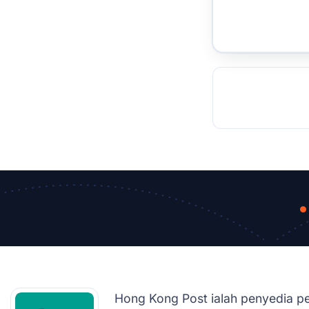
TOCKHOLM
ISTANBUL
JOHANNESBURG
MOSCOW
DUBAI
MUMBAI
SINGAPOR
BEI
RT
Hong Kong Post ialah penyedia pe