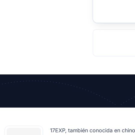
TOCKHOLM
ISTANBUL
JOHANNESBURG
MOSCOW
DUBAI
MUMBAI
SINGAPOR
BEI
RT
17EXP, también conocida en chino