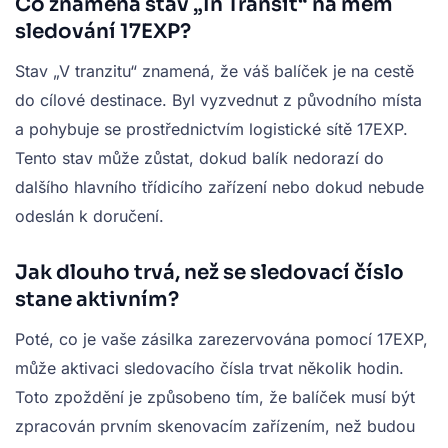
Co znamená stav „In Transit“ na mém
sledování 17EXP?
Stav „V tranzitu“ znamená, že váš balíček je na cestě
do cílové destinace. Byl vyzvednut z původního místa
a pohybuje se prostřednictvím logistické sítě 17EXP.
Tento stav může zůstat, dokud balík nedorazí do
dalšího hlavního třídicího zařízení nebo dokud nebude
odeslán k doručení.
Jak dlouho trvá, než se sledovací číslo
stane aktivním?
Poté, co je vaše zásilka zarezervována pomocí 17EXP,
může aktivaci sledovacího čísla trvat několik hodin.
Toto zpoždění je způsobeno tím, že balíček musí být
zpracován prvním skenovacím zařízením, než budou