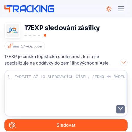
4Tracking
17EXP sledování zásilky
www.17-exp.com
17EXP je čínská logistická společnost, která se
specializuje na dodávky do zemí jihovýchodní Asie.
Zadejte vaše sledovací čísla:
1.
Sledovat