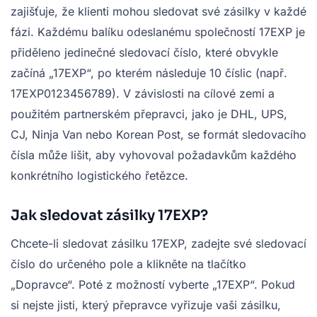
zajišťuje, že klienti mohou sledovat své zásilky v každé
fázi. Každému balíku odeslanému společností 17EXP je
přiděleno jedinečné sledovací číslo, které obvykle
začíná „17EXP“, po kterém následuje 10 číslic (např.
17EXP0123456789). V závislosti na cílové zemi a
použitém partnerském přepravci, jako je DHL, UPS,
CJ, Ninja Van nebo Korean Post, se formát sledovacího
čísla může lišit, aby vyhovoval požadavkům každého
konkrétního logistického řetězce.
Jak sledovat zásilky 17EXP?
Chcete-li sledovat zásilku 17EXP, zadejte své sledovací
číslo do určeného pole a klikněte na tlačítko
„Dopravce“. Poté z možností vyberte „17EXP“. Pokud
si nejste jisti, který přepravce vyřizuje vaši zásilku,