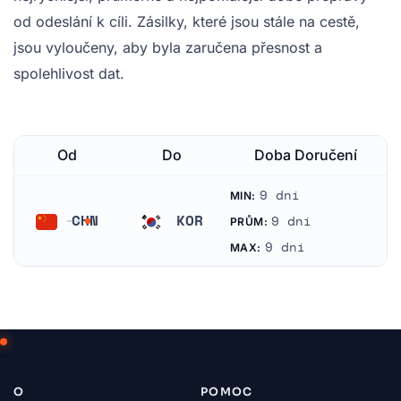
od odeslání k cíli. Zásilky, které jsou stále na cestě,
jsou vyloučeny, aby byla zaručena přesnost a
spolehlivost dat.
Od
Do
Doba Doručení
9 dní
MIN:
CHN
KOR
9 dní
PRŮM:
Čína
Jižní Korea
9 dní
MAX:
O
POMOC