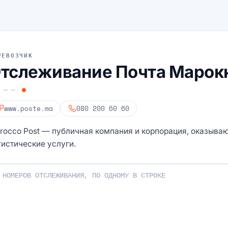
РЕВОЗЧИК
тслеживание Почта Марок
www.poste.ma
080 200 60 60
rocco Post — публичная компания и корпорация, оказыва
гистические услуги.
мера отслеживания: