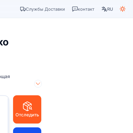
Службы Доставки
контакт
RU
ко
ющая
Отследить