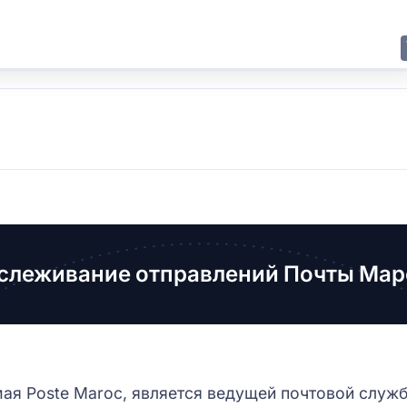
E
JING
SHANGHAI
TOKYO
SYDNEY
слеживание отправлений Почты Мар
ая Poste Maroc, является ведущей почтовой служ