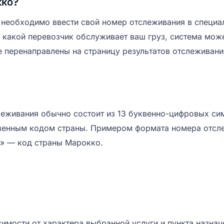
кко?
необходимо ввести свой номер отслеживания в специал
 какой перевозчик обслуживает ваш груз, система може
те перенаправлены на страницу результатов отслеживан
живания обычно состоит из 13 буквенно-цифровых симв
уквенным кодом страны. Примером формата номера отсл
A» — код страны Марокко.
имости от характера выбранной услуги и пункта назнач