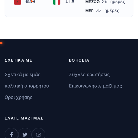
MAR
ITA
25 ημέρες
ΜΈΣΟΣ:
Μαρόκο
Ιταλία
37 ημέρες
ΜΈΓ:
ΣΧΕΤΙΚΆ ΜΕ
ΒΟΉΘΕΙΑ
Σχετικά με εμάς
Συχνές ερωτήσεις
πολιτική απορρήτου
Επικοινωνήστε μαζί μας
Οροι χρήσης
ΕΛΆΤΕ ΜΑΖΊ ΜΑΣ