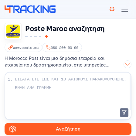
4Tracking
Poste Maroc αναζητηση
www.poste.ma
080 200 60 60
Η Morocco Post είναι μια δημόσια εταιρεία και
εταιρεία που δραστηριοποιείται στις υπηρεσίες
logistics
Εισαγάγετε τους αριθμούς παρακολούθησης:
1.
Αναζήτηση