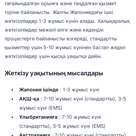
тағайындалған орынға және таңдалған қызмет
түріне байланысты. Жалпы Жапониядағы ішкі
жеткізілімдер 1-3 жұмыс күнін алады. Халықаралық
жеткізілімдер межелі елге және кедендік
процестерге байланысты өзгереді, стандартты
қызметтер үшін 5-10 жұмыс күнінен бастап жедел
жеткізілімдер үшін қысқа уақытқа дейін.
Жеткізу уақытының мысалдары
Жапония ішінде
: 1-3 жұмыс күні
АҚШ-қа
: 7-10 жұмыс күні (стандартты), 3-5
жұмыс күні (EMS)
Ұлыбританияға
: 7-10 жұмыс күні
(стандартты), 3-5 жұмыс күні (EMS)
Австралияға
: 7-10 жұмыс күні (стандартты),