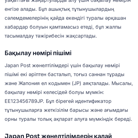
енгізе алады. Бұл ашықтық тұтынушылардың
сәлемдемелерінің қайда екендігі туралы әрқашан
хабардар болуын қамтамасыз етеді, бұл жалпы
тасымалдау тәжірибесін жақсартады.
Бақылау нөмірі пішімі
Japan Post жөнелтілімдері үшін бақылау нөмірі
пішімі екі әріптен басталып, тоғыз саннан тұрады
және Жапония ел кодымен (JP) аяқталады. Мысалы,
бақылау нөмірі келесідей болуы мүмкін:
EE123456789JP. Бұл бірегей идентификатор
тұтынушыларға жеткізілім барысы және ағымдағы
орны туралы толық ақпарат алуға мүмкіндік береді.
Japan Post жөнелтілімдерін қалай