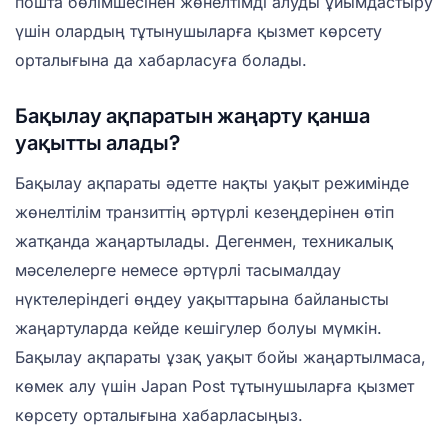
пошта бөлімшесінен жөнелтімді алуды ұйымдастыру
үшін олардың тұтынушыларға қызмет көрсету
орталығына да хабарласуға болады.
Бақылау ақпаратын жаңарту қанша
уақытты алады?
Бақылау ақпараты әдетте нақты уақыт режимінде
жөнелтілім транзиттің әртүрлі кезеңдерінен өтіп
жатқанда жаңартылады. Дегенмен, техникалық
мәселелерге немесе әртүрлі тасымалдау
нүктелеріндегі өңдеу уақыттарына байланысты
жаңартуларда кейде кешігулер болуы мүмкін.
Бақылау ақпараты ұзақ уақыт бойы жаңартылмаса,
көмек алу үшін Japan Post тұтынушыларға қызмет
көрсету орталығына хабарласыңыз.