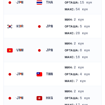
JPN
THA
15 күн
ОРТАША:
Жапония
Тайланд
54 күн
МАКС:
2 күн
МИН:
KOR
JPN
5 күн
ОРТАША:
Оңтүстік Корея
Жапония
28 күн
МАКС:
2 күн
МИН:
VNM
JPN
6 күн
ОРТАША:
Вьетнам
Жапония
16 күн
МАКС:
2 күн
МИН:
JPN
TWN
4 күн
ОРТАША:
Жапония
Тайвань
7 күн
МАКС:
2 күн
МИН:
JPN
HKG
5 күн
ОРТАША:
Жапония
Гонконг
17 күн
МАКС: