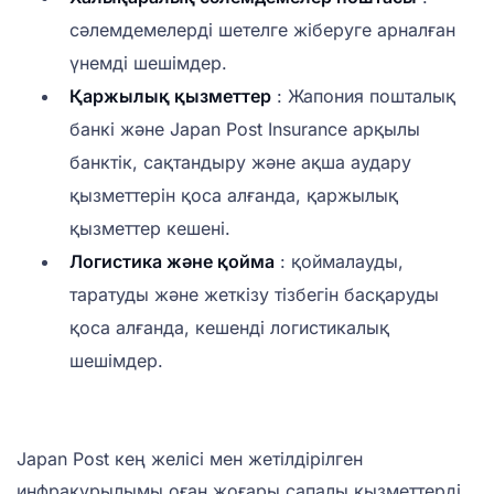
сәлемдемелерді шетелге жіберуге арналған
үнемді шешімдер.
Қаржылық қызметтер
: Жапония пошталық
банкі және Japan Post Insurance арқылы
банктік, сақтандыру және ақша аудару
қызметтерін қоса алғанда, қаржылық
қызметтер кешені.
Логистика және қойма
: қоймалауды,
таратуды және жеткізу тізбегін басқаруды
қоса алғанда, кешенді логистикалық
шешімдер.
Japan Post кең желісі мен жетілдірілген
инфрақұрылымы оған жоғары сапалы қызметтерді