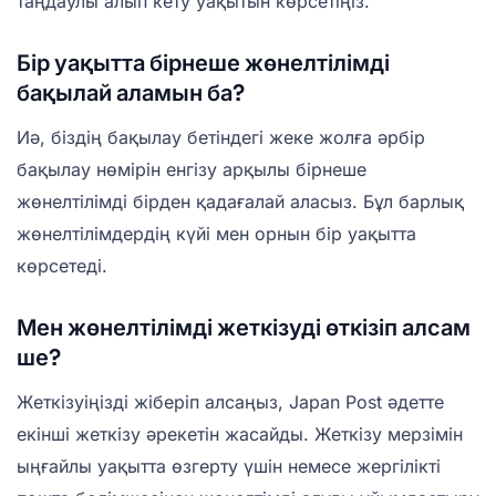
таңдаулы алып кету уақытын көрсетіңіз.
Бір уақытта бірнеше жөнелтілімді
бақылай аламын ба?
Иә, біздің бақылау бетіндегі жеке жолға әрбір
бақылау нөмірін енгізу арқылы бірнеше
жөнелтілімді бірден қадағалай аласыз. Бұл барлық
жөнелтілімдердің күйі мен орнын бір уақытта
көрсетеді.
Мен жөнелтілімді жеткізуді өткізіп алсам
ше?
Жеткізуіңізді жіберіп алсаңыз, Japan Post әдетте
екінші жеткізу әрекетін жасайды. Жеткізу мерзімін
ыңғайлы уақытта өзгерту үшін немесе жергілікті