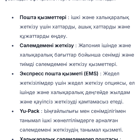
Пошта қызметтері
: ішкі және халықаралық
жеткізу үшін хаттарды, ашық хаттарды және
құжаттарды өңдеу.
Сәлемдемені жеткізу
: Жапония ішінде және
халықаралық бағыттар бойынша сенімді және
тиімді сәлемдемені жеткізу қызметтері.
Экспресс пошта қызметі (EMS)
: Жедел
жеткізілімдер үшін жедел жеткізу опциясы, ел
ішінде және халықаралық деңгейде жылдам
және қауіпсіз жеткізуді қамтамасыз етеді.
Yu-Pack
: Ыңғайлылығы мен сенімділігімен
танымал ішкі жөнелтілімдерге арналған
сәлемдемені жеткізудің танымал қызметі.
Халықаралық сәлемдемелер поштасы
: