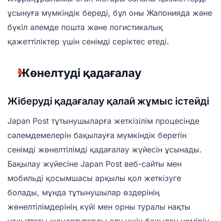
ұсынуға мүмкіндік береді, бұл оны Жапонияда және
бүкіл әлемде пошта және логистикалық
қажеттіліктер үшін сенімді серіктес етеді.
Жөнелтуді қадағалау
Жіберуді қадағалау қалай жұмыс істейді
Japan Post тұтынушыларға жеткізілім процесінде
сәлемдемелерін бақылауға мүмкіндік беретін
сенімді жөнелтілімді қадағалау жүйесін ұсынады.
Бақылау жүйесіне Japan Post веб-сайты мен
мобильді қосымшасы арқылы қол жеткізуге
болады, мұнда тұтынушылар өздерінің
жөнелтілімдерінің күйі мен орны туралы нақты
уақыттағы жаңартуларды алу үшін бақылау нөмірін