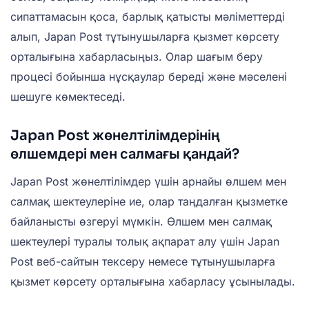
сипаттамасын қоса, барлық қатысты мәліметтерді
алып, Japan Post тұтынушыларға қызмет көрсету
орталығына хабарласыңыз. Олар шағым беру
процесі бойынша нұсқаулар береді және мәселені
шешуге көмектеседі.
Japan Post жөнелтілімдерінің
өлшемдері мен салмағы қандай?
Japan Post жөнелтілімдер үшін арнайы өлшем мен
салмақ шектеулеріне ие, олар таңдалған қызметке
байланысты өзгеруі мүмкін. Өлшем мен салмақ
шектеулері туралы толық ақпарат алу үшін Japan
Post веб-сайтын тексеру немесе тұтынушыларға
қызмет көрсету орталығына хабарласу ұсынылады.