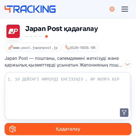
4Tracking
Japan Post қадағалау
www.post.japanpost.jp
0120-5931-55
Japan Post — поштаны, сәлемдемені жеткізуді және
қаржылық қызметтерді ұсынатын Жапонияның пошта
қызметі.
Бақылау нөмірлеріңізді енгізіңіз:
1.
Қадағалау