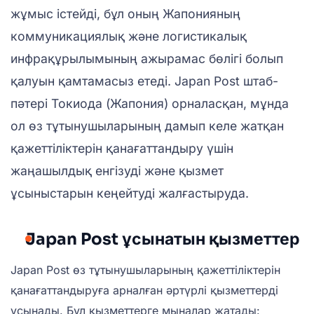
жұмыс істейді, бұл оның Жапонияның
коммуникациялық және логистикалық
инфрақұрылымының ажырамас бөлігі болып
қалуын қамтамасыз етеді. Japan Post штаб-
пәтері Токиода (Жапония) орналасқан, мұнда
ол өз тұтынушыларының дамып келе жатқан
қажеттіліктерін қанағаттандыру үшін
жаңашылдық енгізуді және қызмет
ұсыныстарын кеңейтуді жалғастыруда.
Japan Post ұсынатын қызметтер
Japan Post өз тұтынушыларының қажеттіліктерін
қанағаттандыруға арналған әртүрлі қызметтерді
ұсынады. Бұл қызметтерге мыналар жатады: