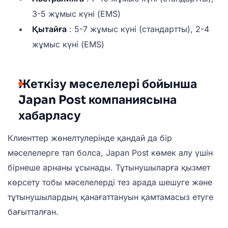
3-5 жұмыс күні (EMS)
Қытайға
: 5-7 жұмыс күні (стандартты), 2-4
жұмыс күні (EMS)
Жеткізу мәселелері бойынша
Japan Post компаниясына
хабарласу
Клиенттер жөнелтулерінде қандай да бір
мәселелерге тап болса, Japan Post көмек алу үшін
бірнеше арнаны ұсынады. Тұтынушыларға қызмет
көрсету тобы мәселелерді тез арада шешуге және
тұтынушылардың қанағаттануын қамтамасыз етуге
бағытталған.