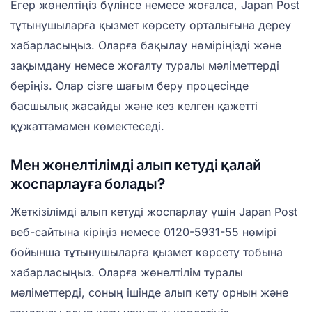
Егер жөнелтіңіз бүлінсе немесе жоғалса, Japan Post
тұтынушыларға қызмет көрсету орталығына дереу
хабарласыңыз. Оларға бақылау нөміріңізді және
зақымдану немесе жоғалту туралы мәліметтерді
беріңіз. Олар сізге шағым беру процесінде
басшылық жасайды және кез келген қажетті
құжаттамамен көмектеседі.
Мен жөнелтілімді алып кетуді қалай
жоспарлауға болады?
Жеткізілімді алып кетуді жоспарлау үшін Japan Post
веб-сайтына кіріңіз немесе 0120-5931-55 нөмірі
бойынша тұтынушыларға қызмет көрсету тобына
хабарласыңыз. Оларға жөнелтілім туралы
мәліметтерді, соның ішінде алып кету орнын және