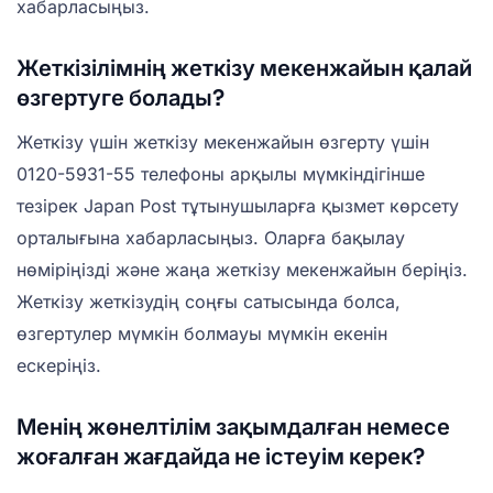
хабарласыңыз.
Жеткізілімнің жеткізу мекенжайын қалай
өзгертуге болады?
Жеткізу үшін жеткізу мекенжайын өзгерту үшін
0120-5931-55 телефоны арқылы мүмкіндігінше
тезірек Japan Post тұтынушыларға қызмет көрсету
орталығына хабарласыңыз. Оларға бақылау
нөміріңізді және жаңа жеткізу мекенжайын беріңіз.
Жеткізу жеткізудің соңғы сатысында болса,
өзгертулер мүмкін болмауы мүмкін екенін
ескеріңіз.
Менің жөнелтілім зақымдалған немесе
жоғалған жағдайда не істеуім керек?