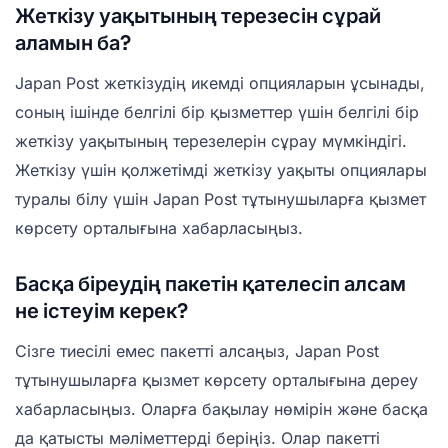
Жеткізу уақытының терезесін сұрай
аламын ба?
Japan Post жеткізудің икемді опцияларын ұсынады,
соның ішінде белгілі бір қызметтер үшін белгілі бір
жеткізу уақытының терезелерін сұрау мүмкіндігі.
Жеткізу үшін қолжетімді жеткізу уақыты опциялары
туралы білу үшін Japan Post тұтынушыларға қызмет
көрсету орталығына хабарласыңыз.
Басқа біреудің пакетін қателесіп алсам
не істеуім керек?
Сізге тиесілі емес пакетті алсаңыз, Japan Post
тұтынушыларға қызмет көрсету орталығына дереу
хабарласыңыз. Оларға бақылау нөмірін және басқа
да қатысты мәліметтерді беріңіз. Олар пакетті