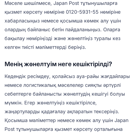
Мәселе шешілмесе, Japan Post тұтынушыларға
қызмет көрсету нөміріне 0120-5931-55 нөміріне
хабарласыңыз немесе қосымша көмек алу үшін
олардың байланыс бетін пайдаланыңыз. Оларға
бақылау нөміріңізді және жөнелтіңіз туралы кез
келген тиісті мәліметтерді беріңіз.
Менің жөнелтуім неге кешіктірілді?
Кедендік ресімдеу, қолайсыз ауа-райы жағдайлары
немесе логистикалық мәселелер сияқты әртүрлі
себептерге байланысты жөнелтудің кешігуі болуы
мүмкін. Егер жөнелтуіңіз кешіктірілсе,
жаңартуларды қадағалау ақпаратын тексеріңіз.
Қосымша мәліметтер немесе көмек алу үшін Japan
Post тұтынушыларға қызмет көрсету орталығына