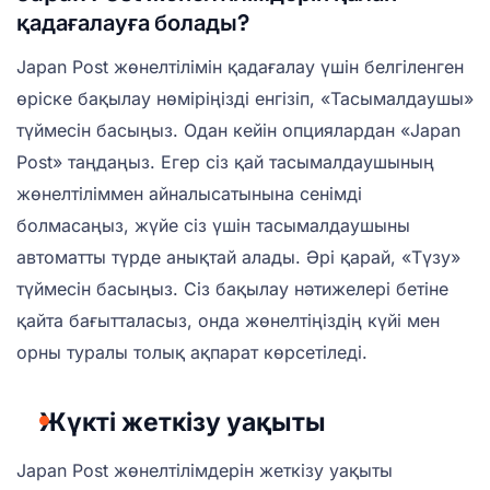
қадағалауға болады?
Japan Post жөнелтілімін қадағалау үшін белгіленген
өріске бақылау нөміріңізді енгізіп, «Тасымалдаушы»
түймесін басыңыз. Одан кейін опциялардан «Japan
Post» таңдаңыз. Егер сіз қай тасымалдаушының
жөнелтіліммен айналысатынына сенімді
болмасаңыз, жүйе сіз үшін тасымалдаушыны
автоматты түрде анықтай алады. Әрі қарай, «Түзу»
түймесін басыңыз. Сіз бақылау нәтижелері бетіне
қайта бағытталасыз, онда жөнелтіңіздің күйі мен
орны туралы толық ақпарат көрсетіледі.
Жүкті жеткізу уақыты
Japan Post жөнелтілімдерін жеткізу уақыты