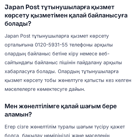
Japan Post тұтынушыларға қызмет
көрсету қызметімен қалай байланысуға
болады?
Japan Post тұтынушыларға қызмет көрсету
орталығына 0120-5931-55 телефоны арқылы
олардың байланыс бетіне кіру немесе веб-
сайтындағы байланыс пішінін пайдалану арқылы
хабарласуға болады. Олардың тұтынушыларға
қызмет көрсету тобы жөнелтуге қатысты кез келген
мәселелерге көмектесуге дайын.
Мен жөнелтілімге қалай шағым бере
аламын?
Егер сізге жөнелтілім туралы шағым түсіру қажет
болса, бақылау нөміріңізді және мәселенің