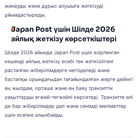
жинауды және дұрыс алушыға жеткізуді
ұйымдастырады.
Japan Post үшін Шілде 2026
айлық жеткізу көрсеткіштері
Шілде 2026 айында Japan Post үшін әзірленген
кешенді айлық жеткізу есебі тек жеткізілгені
расталған жіберілімдерге негізделеді және
бастапқы орындағыдан тағайындалған жерге дейінгі
ең жылдам, орташа және ең баяу транзиттік
уақыттарды егжей-тегжейлі көрсетеді. Транзитте әлі
де бар жіберілімдер дәл және сенімді мәліметтер
үшін есепке алынбайды.