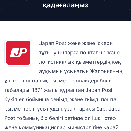
қадағалаңыз
Japan Post жеке және іскери
тұтынушыларға пошталық және
логистикалық қызметтердің кең
ауқымын ұсынатын Жапонияның
ұлттық пошталық қызмет провайдері болып
табылады. 1871 жылы құрылған Japan Post
бүкіл ел бойынша сенімді және тиімді пошта
қызметтерін ұсынудың ұзақ тарихы бар. Japan
Post тобының бір бөлігі ретінде ол Ішкі істер
және коммуникациялар министрлігіне қарай