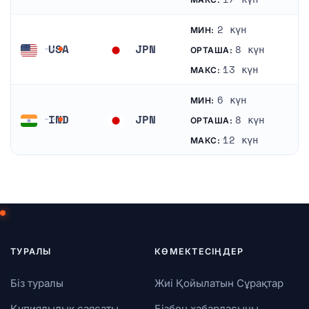
2 күн
МИН:
USA
JPN
8 күн
ОРТАША:
АҚШ
Жапония
13 күн
МАКС:
6 күн
МИН:
IND
JPN
8 күн
ОРТАША:
Үндістан
Жапония
12 күн
МАКС:
ТУРАЛЫ
КӨМЕКТЕСІҢДЕР
Біз туралы
Жиі Қойылатын Сұрақтар
Құпиялылық саясаты
Бізбен хабарласыңы