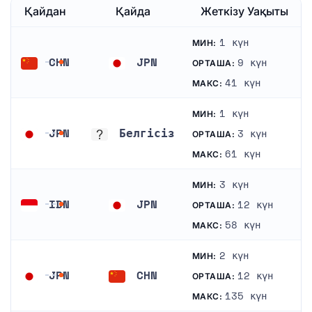
Қайдан
Қайда
Жеткізу Уақыты
1 күн
МИН:
CHN
JPN
9 күн
ОРТАША:
Қытай
Жапония
41 күн
МАКС:
1 күн
МИН:
JPN
Белгісіз
3 күн
ОРТАША:
Жапония
Белгісіз
61 күн
МАКС:
3 күн
МИН:
IDN
JPN
12 күн
ОРТАША:
Индонезия
Жапония
58 күн
МАКС:
2 күн
МИН:
JPN
CHN
12 күн
ОРТАША:
Жапония
Қытай
135 күн
МАКС: