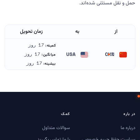
حمل و نقل مستثنی شده‌اند.
از
به
زمان تحویل
17 روز
کمینه:
USA
CHN
17 روز
میانگین:
چین
ایالات متحده آمریکا
17 روز
بیشینه:
در باره
کمک
درباره ما
سوالات متداول
سیاست حفظ حریم خصوصی
با ما تماس بگیرید