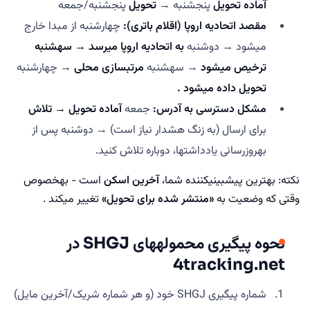
آماده تحویل
پنجشنبه →
تحویل
پنجشنبه/جمعه
مقصد اتحادیه اروپا (اقلام باتری):
چهارشنبه از مبدا خارج
میشود → دوشنبه
به اتحادیه اروپا میرسد → سهشنبه
ترخیص میشود
→ سهشنبه
مرتبسازی محلی
→ چهارشنبه
تحویل داده میشود .
مشکل دسترسی به آدرس:
جمعه
آماده تحویل →
تلاش
برای ارسال (به زنگ هشدار نیاز است) → دوشنبه پس از
بهروزرسانی یادداشتها، دوباره تلاش کنید.
نکته: بهترین پیشبینیکننده شما،
آخرین اسکن
است - بهخصوص
وقتی که وضعیت به
«منتشر شده برای تحویل»
تغییر میکند .
نحوه پیگیری محمولههای SHGJ در
4tracking.net
شماره پیگیری SHGJ خود (و هر شماره شریک/آخرین مایل)