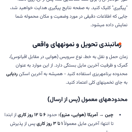
"پیگیری" کلیک کنید. به صفحه نتایج پیگیری هدایت خواهید شد،
جایی که اطلاعات دقیقی در مورد وضعیت و مکان محموله شما
نمایش داده میشود.
زمانبندی تحویل و نمونههای واقعی
زمان حمل و نقل به خط، نوع سرویس (هوایی در مقابل اقیانوس)،
گمرک و ظرفیت آخرین مایل بستگی دارد. از این موارد به عنوان
محدوده برنامهریزی استفاده کنید - همیشه به آخرین اسکن
ردیابی
به جای تخمینهای کلی اعتماد کنید.
محدودههای معمول (پس از ارسال)
چین → آمریکا (هوایی، مترو):
حدود
۶ تا ۱۲ روز کاری
از ابتدا
تا انتها؛ آخرین مایل معمولاً
۱ تا ۳ روز کاری
پس از پذیرش