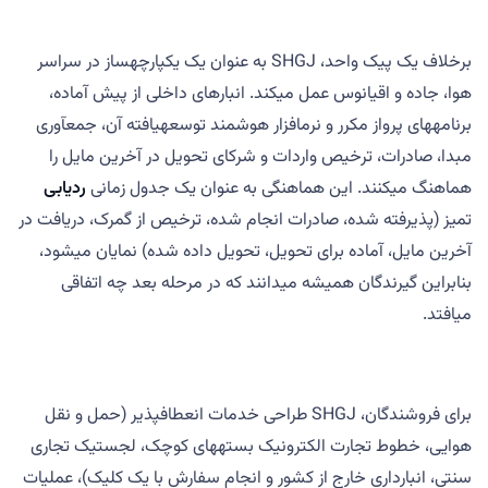
برخلاف یک پیک واحد، SHGJ به عنوان یک یکپارچهساز در سراسر
هوا، جاده و اقیانوس عمل میکند. انبارهای داخلی از پیش آماده،
برنامههای پرواز مکرر و نرمافزار هوشمند توسعهیافته آن، جمعآوری
مبدا، صادرات، ترخیص واردات و شرکای تحویل در آخرین مایل را
هماهنگ میکنند. این هماهنگی به عنوان یک جدول زمانی
ردیابی
تمیز (پذیرفته شده، صادرات انجام شده، ترخیص از گمرک، دریافت در
آخرین مایل، آماده برای تحویل، تحویل داده شده) نمایان میشود،
بنابراین گیرندگان همیشه میدانند که در مرحله بعد چه اتفاقی
میافتد.
برای فروشندگان، SHGJ طراحی خدمات انعطافپذیر (حمل و نقل
هوایی، خطوط تجارت الکترونیک بستههای کوچک، لجستیک تجاری
سنتی، انبارداری خارج از کشور و انجام سفارش با یک کلیک)، عملیات