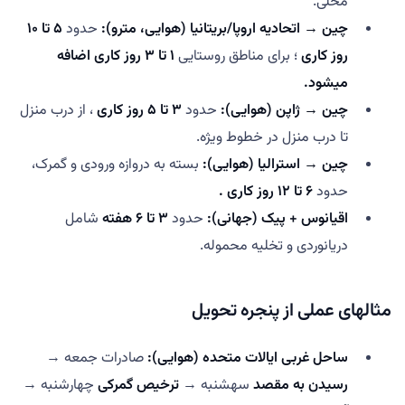
محلی.
چین → اتحادیه اروپا/بریتانیا (هوایی، مترو):
حدود
۵ تا ۱۰
روز کاری
؛ برای مناطق روستایی
۱ تا ۳ روز کاری اضافه
میشود.
چین → ژاپن (هوایی):
حدود
۳ تا ۵ روز کاری
، از درب منزل
تا درب منزل در خطوط ویژه.
چین → استرالیا (هوایی):
بسته به دروازه ورودی و گمرک،
حدود
۶ تا ۱۲ روز کاری .
اقیانوس + پیک (جهانی):
حدود
۳ تا ۶ هفته
شامل
دریانوردی و تخلیه محموله.
مثالهای عملی از پنجره تحویل
ساحل غربی ایالات متحده (هوایی):
صادرات جمعه →
رسیدن به مقصد
سهشنبه →
ترخیص گمرکی
چهارشنبه →