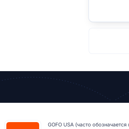
TOCKHOLM
ISTANBUL
JOHANNESBURG
MOSCOW
DUBAI
MUMBAI
SINGAPOR
BEI
RT
GOFO USA (часто обозначается 