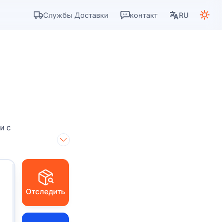
Службы Доставки
контакт
RU
и с
Отследить