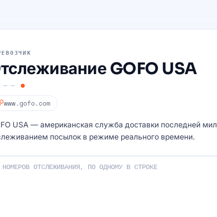
РЕВОЗЧИК
тслеживание GOFO USA
www.gofo.com
FO USA — американская служба доставки последней мил
слеживанием посылок в режиме реального времени.
мера отслеживания: