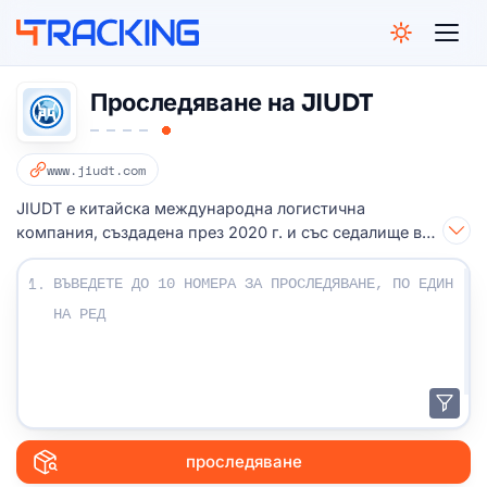
4Tracking
Проследяване на JIUDT
www.jiudt.com
JIUDT е китайска международна логистична
компания, създадена през 2020 г. и със седалище в
Шенжен, Китай.
Въведете своите проследяващи номера:
1.
проследяване