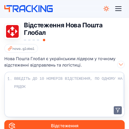
4Tracking
Відстеження Нова Пошта
Глобал
nova.global
Нова Пошта Глобал є українським лідером у точному
відстеженні відправлень та логістиці.
Введіть свої номери відстеження:
1.
Відстеження