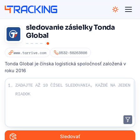
4Tracking
sledovanie zásielky Tonda
Global
www.tarrive.com
0532-58263606
Tonda Global je čínska logistická spoločnosť založená v
roku 2016
Zadajte svoje sledovacie čísla:
1.
Sledovať