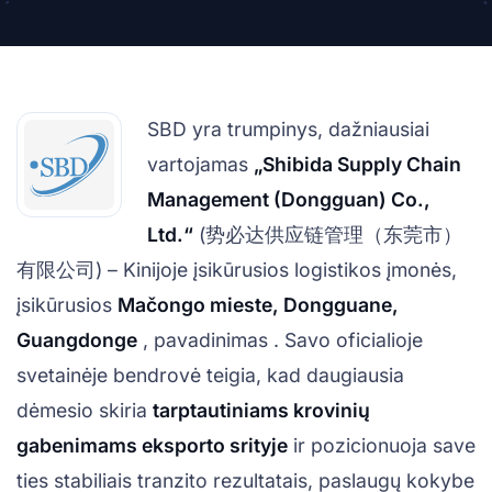
SBD yra trumpinys, dažniausiai
vartojamas
„Shibida Supply Chain
Management (Dongguan) Co.,
Ltd.“
(势必达供应链管理（东莞市）
有限公司) – Kinijoje įsikūrusios logistikos įmonės,
įsikūrusios
Mačongo mieste, Dongguane,
Guangdonge
, pavadinimas . Savo oficialioje
svetainėje bendrovė teigia, kad daugiausia
dėmesio skiria
tarptautiniams krovinių
gabenimams eksporto srityje
ir pozicionuoja save
ties stabiliais tranzito rezultatais, paslaugų kokybe