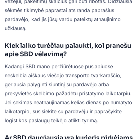
vežėjui, pakeitimų skaičius gali būti ribotas. Didžiausia
sėkmės tikimybė paprastai atsiranda paprašius
pardavėjo, kad jis jūsų vardu pateiktų atnaujinimo
užklausą.
Kiek laiko turėčiau palaukti, kol pranešu
apie SBD vėlavimą?
Kadangi SBD mano peržiūrėtuose puslapiuose
neskelbia aiškaus viešojo transporto tvarkaraščio,
geriausia palyginti siuntinį su pardavėjo arba
prekyvietės skelbimo pažadėtu pristatymo laikotarpiu.
Jei sekimas neatnaujinamas kelias dienas po numatyto
laikotarpio, susisiekite su pardavėju ir paprašykite
logistikos paslaugų teikėjo atlikti tyrimą.
Ar SBD daugiausia yra kurjeris pirkėjams,