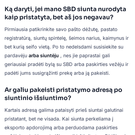
Ką daryti, jei mano SBD siunta nurodyta
kaip pristatyta, bet aš jos negavau?
Pirmiausia patikrinkite savo pašto dėžutę, pastato
registratūrą, siuntų spintelę, šeimos narius, kaimynus ir
bet kurią seifo vietą. Po to nedelsdami susisiekite su
pardavėju
arba siuntėju
, nes jie paprastai gali
geriausiai pradėti bylą su SBD arba paskirties vežėju ir
padėti jums susigrąžinti prekę arba ją pakeisti.
Ar galiu pakeisti pristatymo adresą po
siuntinio išsiuntimo?
Kartais adresą galima pataisyti prieš siuntai galutinai
pristatant, bet ne visada. Kai siunta perkeliama į
eksporto apdorojimą arba perduodama paskirties