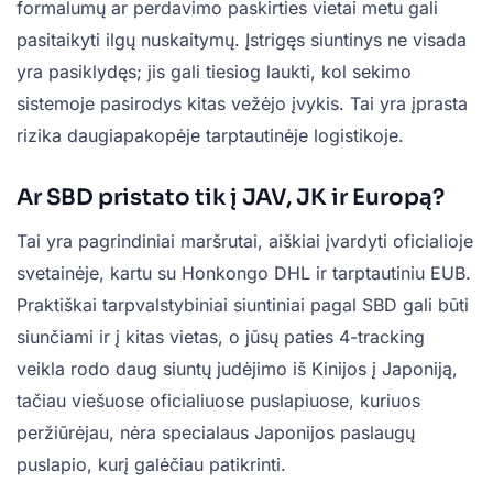
formalumų ar perdavimo paskirties vietai metu gali
pasitaikyti ilgų nuskaitymų. Įstrigęs siuntinys ne visada
yra pasiklydęs; jis gali tiesiog laukti, kol sekimo
sistemoje pasirodys kitas vežėjo įvykis. Tai yra įprasta
rizika daugiapakopėje tarptautinėje logistikoje.
Ar SBD pristato tik į JAV, JK ir Europą?
Tai yra pagrindiniai maršrutai, aiškiai įvardyti oficialioje
svetainėje, kartu su Honkongo DHL ir tarptautiniu EUB.
Praktiškai tarpvalstybiniai siuntiniai pagal SBD gali būti
siunčiami ir į kitas vietas, o jūsų paties 4-tracking
veikla rodo daug siuntų judėjimo iš Kinijos į Japoniją,
tačiau viešuose oficialiuose puslapiuose, kuriuos
peržiūrėjau, nėra specialaus Japonijos paslaugų
puslapio, kurį galėčiau patikrinti.