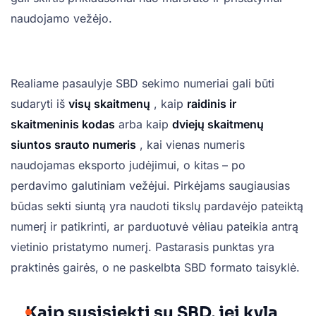
naudojamo vežėjo.
Realiame pasaulyje SBD sekimo numeriai gali būti
sudaryti iš
visų skaitmenų
, kaip
raidinis ir
skaitmeninis kodas
arba kaip
dviejų skaitmenų
siuntos srauto numeris
, kai vienas numeris
naudojamas eksporto judėjimui, o kitas – po
perdavimo galutiniam vežėjui. Pirkėjams saugiausias
būdas sekti siuntą yra naudoti tikslų pardavėjo pateiktą
numerį ir patikrinti, ar parduotuvė vėliau pateikia antrą
vietinio pristatymo numerį. Pastarasis punktas yra
praktinės gairės, o ne paskelbta SBD formato taisyklė.
Kaip susisiekti su SBD, jei kyla