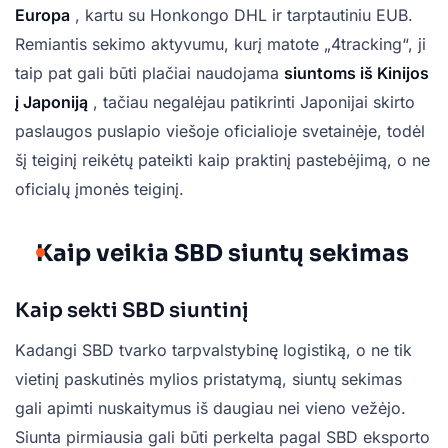
Europa
, kartu su Honkongo DHL ir tarptautiniu EUB.
Remiantis sekimo aktyvumu, kurį matote „4tracking“, ji
taip pat gali būti plačiai naudojama
siuntoms iš Kinijos
į Japoniją
, tačiau negalėjau patikrinti Japonijai skirto
paslaugos puslapio viešoje oficialioje svetainėje, todėl
šį teiginį reikėtų pateikti kaip praktinį pastebėjimą, o ne
oficialų įmonės teiginį.
Kaip veikia SBD siuntų sekimas
Kaip sekti SBD siuntinį
Kadangi SBD tvarko tarpvalstybinę logistiką, o ne tik
vietinį paskutinės mylios pristatymą, siuntų sekimas
gali apimti nuskaitymus iš daugiau nei vieno vežėjo.
Siunta pirmiausia gali būti perkelta pagal SBD eksporto