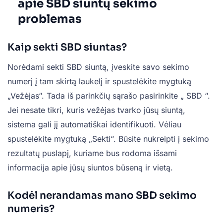
apie SBD siuntų sekimo
problemas
Kaip sekti SBD siuntas?
Norėdami sekti
SBD
siuntą, įveskite savo sekimo
numerį į tam skirtą laukelį ir spustelėkite mygtuką
„Vežėjas“. Tada iš parinkčių sąrašo pasirinkite „
SBD
“.
Jei nesate tikri, kuris vežėjas tvarko jūsų siuntą,
sistema gali jį automatiškai identifikuoti. Vėliau
spustelėkite mygtuką „Sekti“. Būsite nukreipti į sekimo
rezultatų puslapį, kuriame bus rodoma išsami
informacija apie jūsų siuntos būseną ir vietą.
Kodėl nerandamas mano SBD sekimo
numeris?