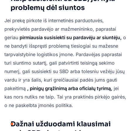
problemų dėl siuntos
Jei prekę pirkote iš internetinės parduotuvės,
prekyvietės pardavėjo ar mažmenininko, paprastai
geriau
pirmiausia susisiekti su pardavėju ar siuntėju,
o
ne bandyti išspręsti problemą tiesiogiai su mažesne
tarpvalstybine logistikos įmone. Pardavėjas paprastai
turi siuntimo sutartį, gali patvirtinti teisingą sekimo
numerį, gali susisiekti su SBD arba tolesniu vežėju jūsų
vardu ir yra šalis, kuri greičiausiai padės jums gauti
pakeitimą
, pinigų grąžinimą arba oficialų tyrimą,
jei
kas nors nutiks ne taip. Tai yra praktinės pirkėjo gairės,
o ne paskelbta įmonės politika.
Dažnai užduodami klausimai