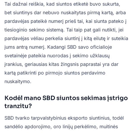
Tai dažnai reiškia, kad siuntos etiketė buvo sukurta,
bet siuntinys dar nebuvo nuskaitytas pirmą kartą, arba
pardavėjas pateikė numerį prieš tai, kai siunta pateko į
tiesioginio sekimo sistemą. Tai taip pat gali nutikti, jei
pardavėjas vėliau perkelia siuntinį į kitą eilutę ir suteikia
jums antrą numerį. Kadangi SBD savo oficialioje
svetainėje pateikia nuorodas į sekimo užklausų
įrankius, geriausias kitas žingsnis paprastai yra dar
kartą patikrinti po pirmojo siuntos perdavimo
nuskaitymo.
Kodėl mano SBD siuntos sekimas įstrigo
tranzitu?
SBD tvarko tarpvalstybinius eksporto siuntinius, todėl
sandėlio apdorojimo, oro linijų perkėlimo, muitinės