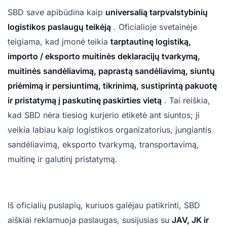
SBD save apibūdina kaip
universalią tarpvalstybinių
logistikos paslaugų teikėją
. Oficialioje svetainėje
teigiama, kad įmonė teikia
tarptautinę logistiką,
importo / eksporto muitinės deklaracijų tvarkymą,
muitinės sandėliavimą, paprastą sandėliavimą, siuntų
priėmimą ir persiuntimą, tikrinimą, sustiprintą pakuotę
ir pristatymą į paskutinę paskirties vietą
. Tai reiškia,
kad SBD nėra tiesiog kurjerio etiketė ant siuntos; ji
veikia labiau kaip logistikos organizatorius, jungiantis
sandėliavimą, eksporto tvarkymą, transportavimą,
muitinę ir galutinį pristatymą.
Iš oficialių puslapių, kuriuos galėjau patikrinti, SBD
aiškiai reklamuoja paslaugas, susijusias su
JAV, JK ir