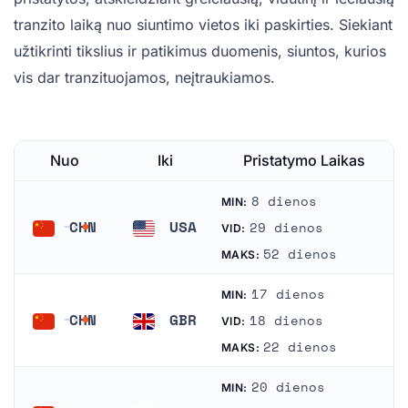
tranzito laiką nuo siuntimo vietos iki paskirties. Siekiant
užtikrinti tikslius ir patikimus duomenis, siuntos, kurios
vis dar tranzituojamos, neįtraukiamos.
Nuo
Iki
Pristatymo Laikas
8 dienos
MIN:
CHN
USA
29 dienos
VID:
Kinija
Jungtinės Valstijos
52 dienos
MAKS:
17 dienos
MIN:
CHN
GBR
18 dienos
VID:
Kinija
Jungtinė Karalystė
22 dienos
MAKS:
20 dienos
MIN: