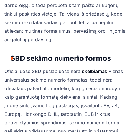
darbo eigą, o tada perduota kitam pašto ar kurjerių
tinklui paskirties vietoje. Tai viena iš priežasčių, kodėl
sekimo rezultatai kartais gali būti lėti arba nepilni
atliekant muitinės formalumus, pervežimą oro linijomis
ar galutinį perdavimą.
SBD sekimo numerio formos
Oficialiuose SBD puslapiuose nėra
skelbiamas
vienas
universalus sekimo numerio formatas, todėl nėra
oficialaus patvirtinto modelio, kurį galėčiau nurodyti
kaip garantuotą formatą kiekvienai siuntai. Kadangi
įmonė siūlo įvairių tipų paslaugas, įskaitant JAV, JK,
Europą, Honkongo DHL, tarptautinį EUB ir kitus
tarpvalstybinius sprendimus, sekimo numerio forma
gali skirtis priklausomai nuo maršruto ir pristatymui