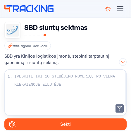
4Tracking
SBD siuntų sekimas
www.dgsbd-scm.com
SBD yra Kinijos logistikos įmonė, stebinti tarptautinį
gabenimą ir siuntų sekimą.
Įveskite stebėjimo numerius:
1.
Sekti