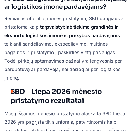
ar logistikos įmonė pardavėjams?
Remiantis oficialiu įmonės pristatymu, SBD daugiausia
pristatoma kaip
tarpvalstybinė tiekimo grandinės ir
eksporto logistikos įmonė e. prekybos pardavėjams
,
teikianti sandėliavimo, ekspedijavimo, muitinės
pagalbos ir pristatymo į paskirties vietą paslaugas.
Todėl pirkėjų aptarnavimas dažnai yra lengvesnis per
parduotuvę ar pardavėją, nei tiesiogiai per logistikos
įmonę.
SBD – Liepa 2026 mėnesio
pristatymo rezultatai
Mūsų išsamus mėnesio pristatymo ataskaita SBD Liepa
2026 yra pagrįsta tik siuntomis, patvirtintomis kaip
pristatytos, atskleidžiant greičiausią, vidutinį ir lėčiausią