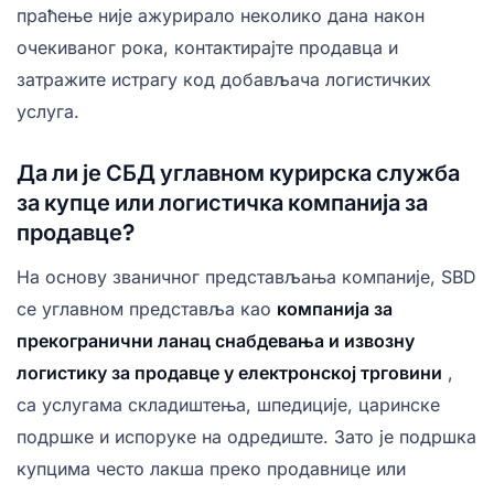
праћење није ажурирало неколико дана након
очекиваног рока, контактирајте продавца и
затражите истрагу код добављача логистичких
услуга.
Да ли је СБД углавном курирска служба
за купце или логистичка компанија за
продавце?
На основу званичног представљања компаније, SBD
се углавном представља као
компанија за
прекогранични ланац снабдевања и извозну
логистику за продавце у електронској трговини
,
са услугама складиштења, шпедиције, царинске
подршке и испоруке на одредиште. Зато је подршка
купцима често лакша преко продавнице или