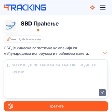
4Tracking
SBD Праћење
www.dgsbd-scm.com
СБД је кинеска логистичка компанија са
међународном испоруком и праћењем пакета.
Унесите своје бројеве за праћење:
1.
Пратите