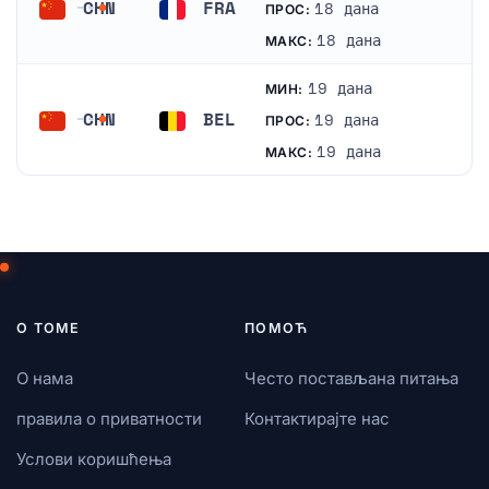
CHN
FRA
18 дана
ПРОС:
Кина
Француска
18 дана
МАКС:
19 дана
МИН:
CHN
BEL
19 дана
ПРОС:
Кина
Белгија
19 дана
МАКС:
О ТОМЕ
ПОМОЋ
О нама
Често постављана питања
правила о приватности
Контактирајте нас
Услови коришћења