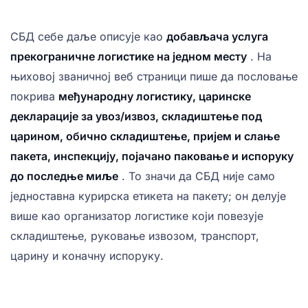
СБД себе даље описује као
добављача услуга
прекограничне логистике на једном месту
. На
њиховој званичној веб страници пише да пословање
покрива
међународну логистику, царинске
декларације за увоз/извоз, складиштење под
царином, обично складиштење, пријем и слање
пакета, инспекцију, појачано паковање и испоруку
до последње миље
. То значи да СБД није само
једноставна курирска етикета на пакету; он делује
више као организатор логистике који повезује
складиштење, руковање извозом, транспорт,
царину и коначну испоруку.