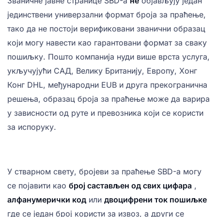
Званичне јавне странице SBD-а
не
објављују један
јединствени универзални формат броја за праћење,
тако да не постоји верификовани званични образац
који могу навести као гарантовани формат за сваку
пошиљку. Пошто компанија нуди више врста услуга,
укључујући САД, Велику Британију, Европу, Хонг
Конг DHL, међународни EUB и друга прекогранична
решења, образац броја за праћење може да варира
у зависности од руте и превозника који се користи
за испоруку.
У стварном свету, бројеви за праћење SBD-а могу
се појавити као
број састављен од свих цифара
,
алфанумерички код
или
двоцифрени ток пошиљке
где се један број користи за извоз, а други се