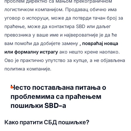
проблем директно са мањом прекограничном
логистичком компанијом. Продавац обично има
уговор о испоруци, може да потврди тачан број за
праћење, може да контактира SBD или даљег
превозника у ваше име и највероватније је да ће
вам помоћи да добијете замену
, повраћај новца
или формалну истрагу
ако нешто крене наопако.
Ово је практично упутство за купце, а не објављена
политика компаније.
Често постављана питања о
проблемима са праћењем
пошиљки SBD-а
Како пратити СБД пошиљке?