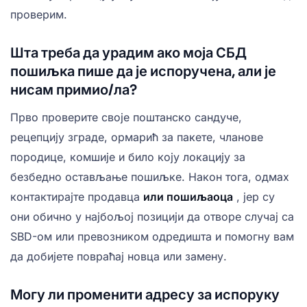
проверим.
Шта треба да урадим ако моја СБД
пошиљка пише да је испоручена, али је
нисам примио/ла?
Прво проверите своје поштанско сандуче,
рецепцију зграде, ормарић за пакете, чланове
породице, комшије и било коју локацију за
безбедно остављање пошиљке. Након тога, одмах
контактирајте продавца
или пошиљаоца
, јер су
они обично у најбољој позицији да отворе случај са
SBD-ом или превозником одредишта и помогну вам
да добијете повраћај новца или замену.
Могу ли променити адресу за испоруку