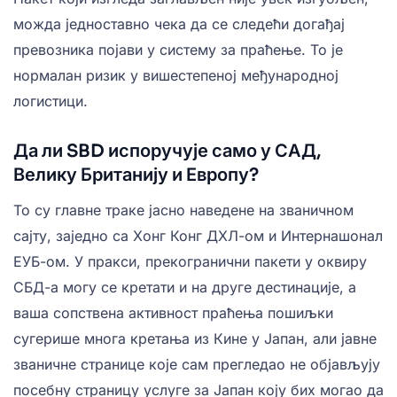
можда једноставно чека да се следећи догађај
превозника појави у систему за праћење. То је
нормалан ризик у вишестепеној међународној
логистици.
Да ли SBD испоручује само у САД,
Велику Британију и Европу?
То су главне траке јасно наведене на званичном
сајту, заједно са Хонг Конг ДХЛ-ом и Интернашонал
ЕУБ-ом. У пракси, прекогранични пакети у оквиру
СБД-а могу се кретати и на друге дестинације, а
ваша сопствена активност праћења пошиљки
сугерише многа кретања из Кине у Јапан, али јавне
званичне странице које сам прегледао не објављују
посебну страницу услуге за Јапан коју бих могао да