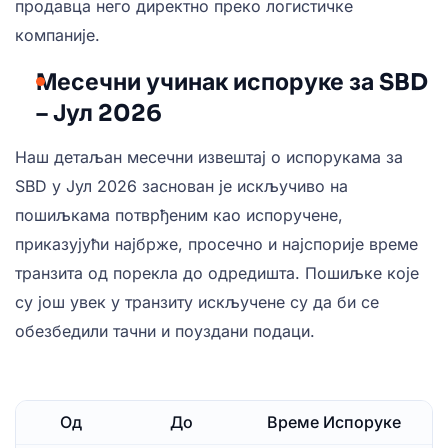
продавца него директно преко логистичке
компаније.
Месечни учинак испоруке за SBD
– Јул 2026
Наш детаљан месечни извештај о испорукама за
SBD у Јул 2026 заснован је искључиво на
пошиљкама потврђеним као испоручене,
приказујући најбрже, просечно и најспорије време
транзита од порекла до одредишта. Пошиљке које
су још увек у транзиту искључене су да би се
обезбедили тачни и поуздани подаци.
Од
До
Време Испоруке