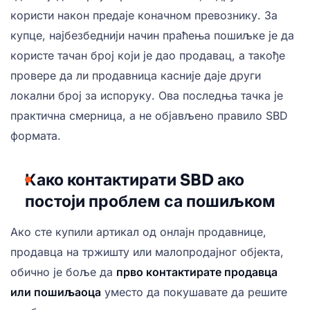
користи након предаје коначном превознику. За
купце, најбезбеднији начин праћења пошиљке је да
користе тачан број који је дао продавац, а такође
провере да ли продавница касније даје други
локални број за испоруку. Ова последња тачка је
практична смерница, а не објављено правило SBD
формата.
Како контактирати SBD ако
постоји проблем са пошиљком
Ако сте купили артикал од онлајн продавнице,
продавца на тржишту или малопродајног објекта,
обично је боље да
прво контактирате продавца
или пошиљаоца
уместо да покушавате да решите