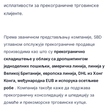
исплативости за прекограничне трговинске
клијенте.
Према званичном представљању компаније, SBD
углавном опслужује прекограничне продавце
производима као што су
прекогранично
складиштење у облаку са дропшипингом
једноделних пошиљки, америчка линија, линија у
Великој Британији, европска линија, DHL из Хонг
Конга, међународна EUB и испорука осетљиве
робе
. Компанија такође каже да подржава
прекограничну консолидацију и шпедицију за
домаће и прекоморске трговинске купце.