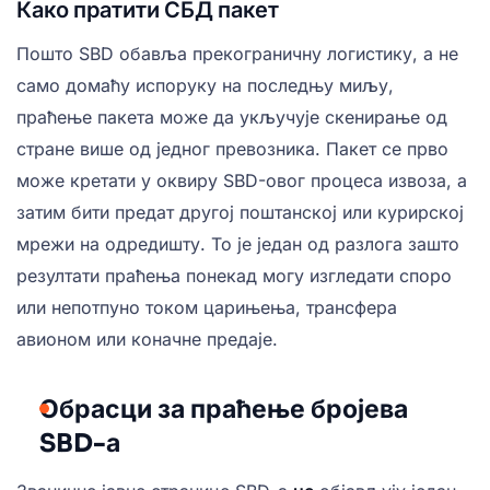
Како пратити СБД пакет
Пошто SBD обавља прекограничну логистику, а не
само домаћу испоруку на последњу миљу,
праћење пакета може да укључује скенирање од
стране више од једног превозника. Пакет се прво
може кретати у оквиру SBD-овог процеса извоза, а
затим бити предат другој поштанској или курирској
мрежи на одредишту. То је један од разлога зашто
резултати праћења понекад могу изгледати споро
или непотпуно током царињења, трансфера
авионом или коначне предаје.
Обрасци за праћење бројева
SBD-а