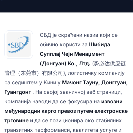
СБД је скраћени назив који се
обично користи за
Шибида
Супплај Чејн Менаџмент
(Донгуан) Ко., Лтд.
(势必达供应链
管理（东莞市）有限公司), логистичку компанију
са седиштем у Кини у
Мачонг Тауну, Донггуан,
Гуангдонг
. На својој званичној веб страници,
компанија наводи да се фокусира на
извозни
међународни карго превоз путем електронске
трговине
и да се позиционира око стабилних
транзитних перформанси, квалитета услуге и