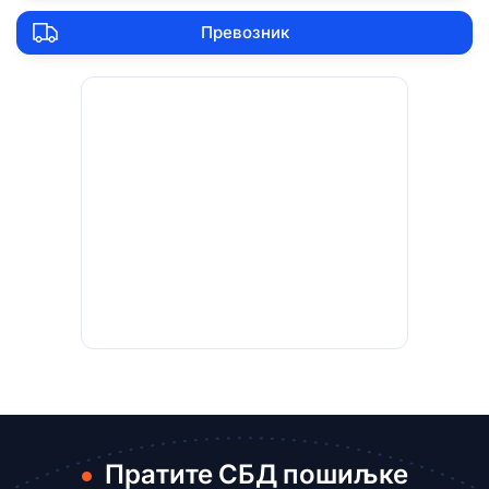
Превозник
Пратите СБД пошиљке