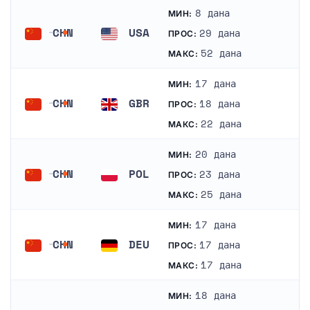
8 дана
МИН:
CHN
USA
29 дана
ПРОС:
Кина
Сједињене Америчке Државе
52 дана
МАКС:
17 дана
МИН:
CHN
GBR
18 дана
ПРОС:
Кина
Уједињено Краљевство
22 дана
МАКС:
20 дана
МИН:
CHN
POL
23 дана
ПРОС:
Кина
Пољска
25 дана
МАКС:
17 дана
МИН:
CHN
DEU
17 дана
ПРОС:
Кина
Немачка
17 дана
МАКС:
18 дана
МИН: