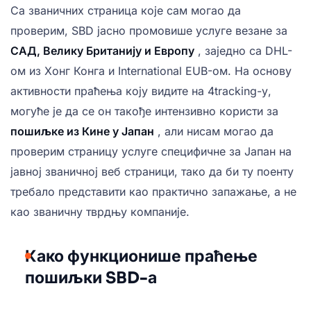
Са званичних страница које сам могао да
проверим, SBD јасно промовише услуге везане за
САД, Велику Британију и Европу
, заједно са DHL-
ом из Хонг Конга и International EUB-ом. На основу
активности праћења коју видите на 4tracking-у,
могуће је да се он такође интензивно користи за
пошиљке из Кине у Јапан
, али нисам могао да
проверим страницу услуге специфичне за Јапан на
јавној званичној веб страници, тако да би ту поенту
требало представити као практично запажање, а не
као званичну тврдњу компаније.
Како функционише праћење
пошиљки SBD-а