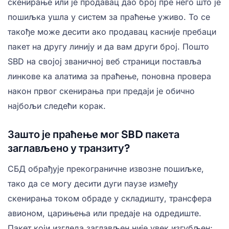
скенирање или је продавац дао број пре него што је
пошиљка ушла у систем за праћење уживо. То се
такође може десити ако продавац касније пребаци
пакет на другу линију и да вам други број. Пошто
SBD на својој званичној веб страници поставља
линкове ка алатима за праћење, поновна провера
након првог скенирања при предаји је обично
најбољи следећи корак.
Зашто је праћење мог SBD пакета
заглављено у транзиту?
СБД обрађује прекограничне извозне пошиљке,
тако да се могу десити дуги паузе између
скенирања током обраде у складишту, трансфера
авионом, царињења или предаје на одредиште.
Пакет који изгледа заглављен није увек изгубљен;