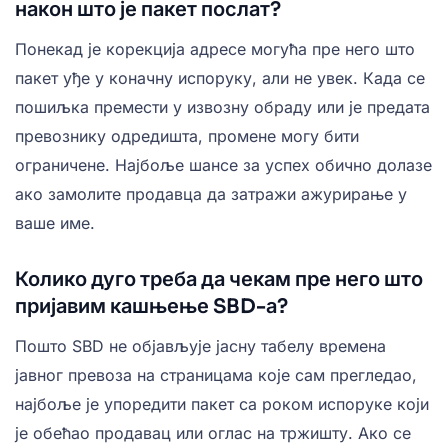
након што је пакет послат?
Понекад је корекција адресе могућа пре него што
пакет уђе у коначну испоруку, али не увек. Када се
пошиљка премести у извозну обраду или је предата
превознику одредишта, промене могу бити
ограничене. Најбоље шансе за успех обично долазе
ако замолите продавца да затражи ажурирање у
ваше име.
Колико дуго треба да чекам пре него што
пријавим кашњење SBD-а?
Пошто SBD не објављује јасну табелу времена
јавног превоза на страницама које сам прегледао,
најбоље је упоредити пакет са роком испоруке који
је обећао продавац или оглас на тржишту. Ако се