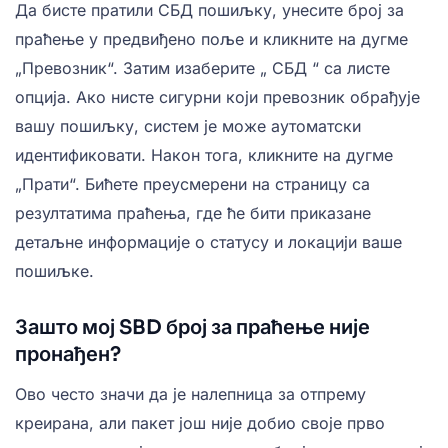
Да бисте пратили
СБД
пошиљку, унесите број за
праћење у предвиђено поље и кликните на дугме
„Превозник“. Затим изаберите „
СБД
“ са листе
опција. Ако нисте сигурни који превозник обрађује
вашу пошиљку, систем је може аутоматски
идентификовати. Након тога, кликните на дугме
„Прати“. Бићете преусмерени на страницу са
резултатима праћења, где ће бити приказане
детаљне информације о статусу и локацији ваше
пошиљке.
Зашто мој SBD број за праћење није
пронађен?
Ово често значи да је налепница за отпрему
креирана, али пакет још није добио своје прво