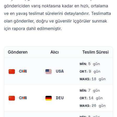
göndericiden varış noktasına kadar en hızlı, ortalama
ve en yavaş teslimat sürelerini detaylandırır. Teslimatta
olan gönderiler, doğru ve güvenilir içgörüler sunmak
için rapora dahil edilmemiştir.
Gönderen
Alıcı
Teslim Süresi
5 gün
MIN:
CHN
USA
9 gün
ORT:
Çin
Amerika Birleşik Devletleri
18 gün
MAKS:
7 gün
MIN:
CHN
DEU
14 gün
ORT:
Çin
Almanya
26 gün
MAKS: