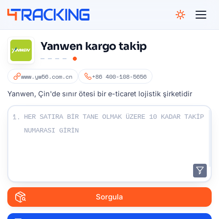
4Tracking
Yanwen kargo takip
www.yw56.com.cn
+86 400-108-5656
Yanwen, Çin'de sınır ötesi bir e-ticaret lojistik şirketidir
Takip numaralarınızı girin:
1.
Sorgula