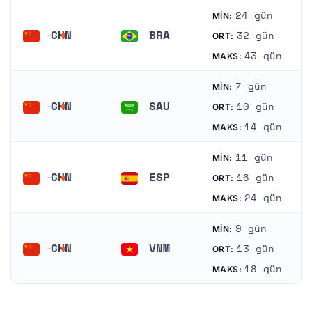
24 gün
MIN:
CHN
BRA
32 gün
ORT:
Çin
Brezilya
43 gün
MAKS:
7 gün
MIN:
CHN
SAU
10 gün
ORT:
Çin
Suudi Arabistan
14 gün
MAKS:
11 gün
MIN:
CHN
ESP
16 gün
ORT:
Çin
İspanya
24 gün
MAKS:
9 gün
MIN:
CHN
VNM
13 gün
ORT:
Çin
Vietnam
18 gün
MAKS: