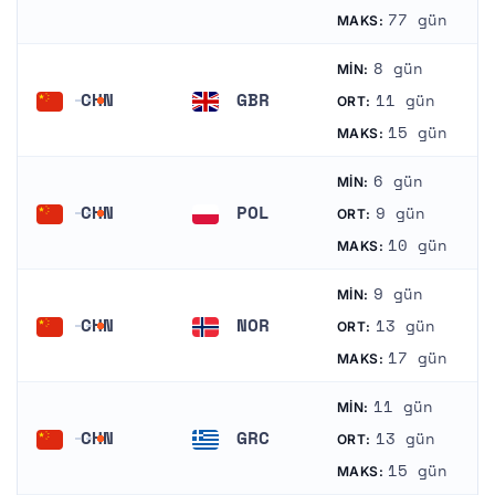
Çin
Finlandiya
77 gün
MAKS:
8 gün
MIN:
CHN
GBR
11 gün
ORT:
Çin
Birleşik Krallık
15 gün
MAKS:
6 gün
MIN:
CHN
POL
9 gün
ORT:
Çin
Polonya
10 gün
MAKS:
9 gün
MIN:
CHN
NOR
13 gün
ORT:
Çin
Norveç
17 gün
MAKS:
11 gün
MIN:
CHN
GRC
13 gün
ORT:
Çin
Yunanistan
15 gün
MAKS: