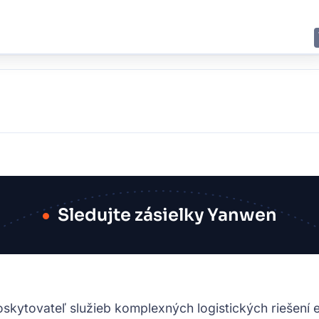
E
JING
SHANGHAI
TOKYO
SYDNEY
Sledujte zásielky Yanwen
skytovateľ služieb komplexných logistických riešení 