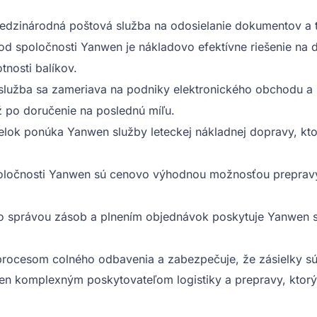
edzinárodná poštová služba na odosielanie dokumentov a tov
d spoločnosti Yanwen je nákladovo efektívne riešenie na d
tnosti balíkov.
služba sa zameriava na podniky elektronického obchodu a p
 po doručenie na poslednú míľu.
elok ponúka Yanwen služby leteckej nákladnej dopravy, kt
očnosti Yanwen sú cenovo výhodnou možnosťou prepravy v
správou zásob a plnením objednávok poskytuje Yanwen skl
cesom colného odbavenia a zabezpečuje, že zásielky sú 
 komplexným poskytovateľom logistiky a prepravy, ktorý 