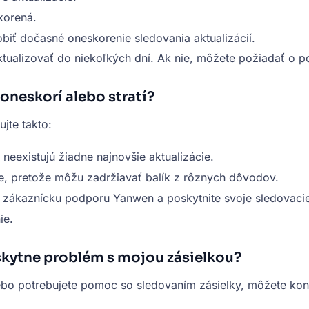
korená.
biť dočasné oneskorenie sledovania aktualizácií.
aktualizovať do niekoľkých dní. Ak nie, môžete požiadať 
oneskorí alebo stratí?
jte takto:
e neexistujú žiadne najnovšie aktualizácie.
de, pretože môžu zadržiavať balík z rôznych dôvodov.
te zákaznícku podporu Yanwen a poskytnite svoje sledovaci
ie.
kytne problém s mojou zásielkou?
lebo potrebujete pomoc so sledovaním zásielky, môžete k