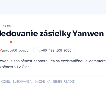
PRAVCA
ledovanie zásielky Yanwen
www.yw56.com.cn
+86 400-108-5656
nwen je spoločnosť zaoberajúca sa cezhraničnou e-commerce
oločnosťou v Číne
ovacie čísla: