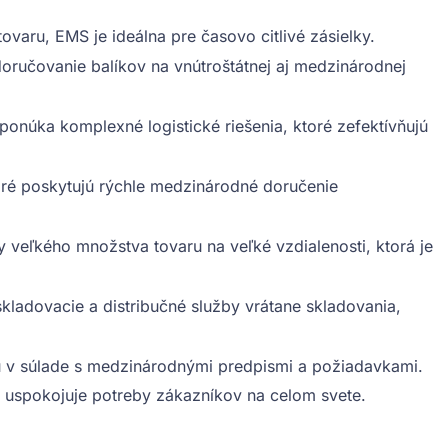
aru, EMS je ideálna pre časovo citlivé zásielky.
oručovanie balíkov na vnútroštátnej aj medzinárodnej
onúka komplexné logistické riešenia, ktoré zefektívňujú
oré poskytujú rýchle medzinárodné doručenie
eľkého množstva tovaru na veľké vzdialenosti, ktorá je
adovacie a distribučné služby vrátane skladovania,
v súlade s medzinárodnými predpismi a požiadavkami.
uspokojuje potreby zákazníkov na celom svete.