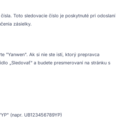
la. Toto sledovacie číslo je poskytnuté pri odoslaní
čenia zásielky.
e "Yanwen". Ak si nie ste istí, ktorý prepravca
idlo „Sledovať“ a budete presmerovaní na stránku s
h "YP" (napr. UB123456789YP)