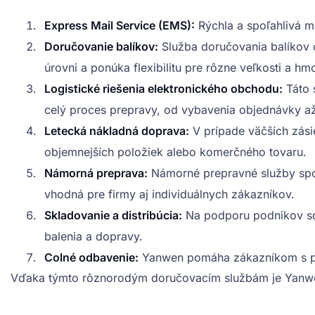
Express Mail Service (EMS):
Rýchla a spoľahlivá m
Doručovanie balíkov:
Služba doručovania balíkov o
úrovni a ponúka flexibilitu pre rôzne veľkosti a hmo
Logistické riešenia elektronického obchodu:
Táto 
celý proces prepravy, od vybavenia objednávky až
Letecká nákladná doprava:
V prípade väčších zási
objemnejších položiek alebo komerčného tovaru.
Námorná preprava:
Námorné prepravné služby spol
vhodná pre firmy aj individuálnych zákazníkov.
Skladovanie a distribúcia:
Na podporu podnikov so 
balenia a dopravy.
Colné odbavenie:
Yanwen pomáha zákazníkom s pro
Vďaka týmto rôznorodým doručovacím službám je Yanwen