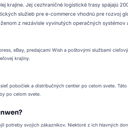
j krajine. Jej cezhraničné logistické trasy spájajú 20
ogistických služieb pre e-commerce vhodnú pre rozvoj
ženom z nezávisle vyvinutých operačných systémov a i
press, eBay, predajcami Wish a poštovými službami cieľový
ľovej krajiny.
sieť pobočiek a distribučných centier po celom svete. Táto
by po celom svete.
anwen?
l potreby svojich zákazníkov. Niektoré z ich hlavných dor