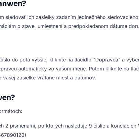
Yanwen?
ledovať ich zásielky zadaním jedinečného sledovacieho čís
rmáciám o stave, umiestnení a predpokladanom dátume doru
slo do poľa vyššie, kliknite na tlačidlo "Dopravca" a vybert
epravcu automaticky vo vašom mene. Potom kliknite na tlač
 vašej zásielke vrátane miest a dátumov.
wen?
ormátoch:
h 2 písmenami, po ktorých nasleduje 9 číslic a končiacic
4567890123)