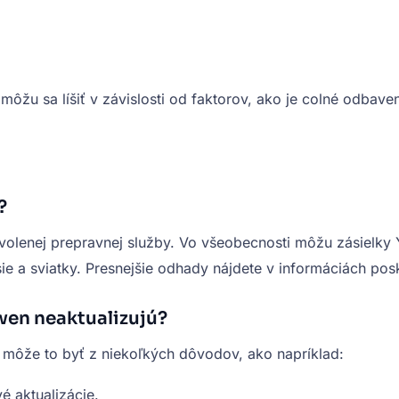
ôžu sa líšiť v závislosti od faktorov, ako je colné odbave
?
 a zvolenej prepravnej služby. Vo všeobecnosti môžu zásiel
 a sviatky. Presnejšie odhady nájdete v informáciách posky
wen neaktualizujú?
, môže to byť z niekoľkých dôvodov, ako napríklad:
é aktualizácie.