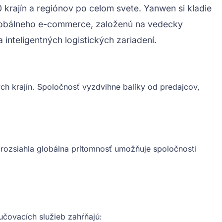
0 krajín a regiónov po celom svete. Yanwen si kladie
 globálneho e-commerce, založenú na vedecky
nteligentných logistických zariadení.
ch krajín. Spoločnosť vyzdvihne balíky od predajcov,
 rozsiahla globálna prítomnosť umožňuje spoločnosti
učovacích služieb zahŕňajú: