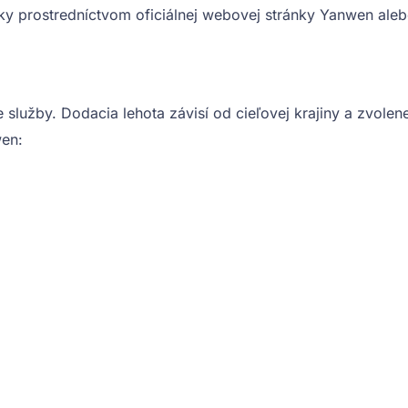
lky prostredníctvom oficiálnej webovej stránky Yanwen ale
lužby. Dodacia lehota závisí od cieľovej krajiny a zvolene
wen: