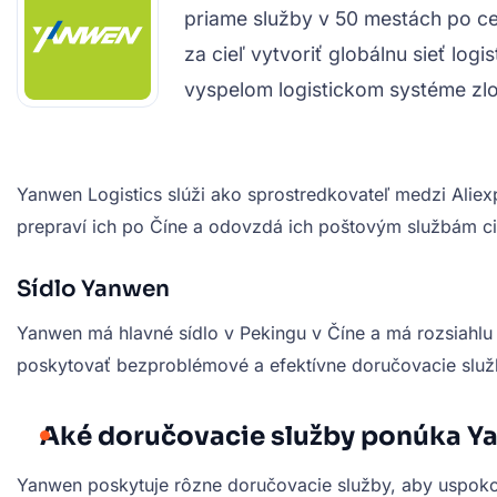
priame služby v 50 mestách po cele
za cieľ vytvoriť globálnu sieť l
vyspelom logistickom systéme zlo
Yanwen Logistics slúži ako sprostredkovateľ medzi Aliex
prepraví ich po Číne a odovzdá ich poštovým službám cie
Sídlo Yanwen
Yanwen má hlavné sídlo v Pekingu v Číne a má rozsiahlu 
poskytovať bezproblémové a efektívne doručovacie služ
Aké doručovacie služby ponúka Y
Yanwen poskytuje rôzne doručovacie služby, aby uspokoji