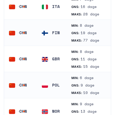
CHN
ITA
16 dage
GNS:
Kina
Italien
28 dage
MAKS:
8 dage
MIN:
CHN
FIN
19 dage
GNS:
Kina
Finland
77 dage
MAKS:
8 dage
MIN:
CHN
GBR
11 dage
GNS:
Kina
Storbritannien
15 dage
MAKS:
6 dage
MIN:
CHN
POL
9 dage
GNS:
Kina
Polen
10 dage
MAKS:
9 dage
MIN:
CHN
NOR
13 dage
GNS: