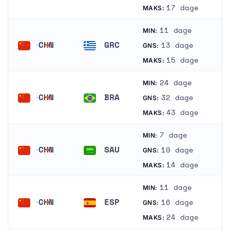
Kina
Norge
17 dage
MAKS:
11 dage
MIN:
CHN
GRC
13 dage
GNS:
Kina
Grækenland
15 dage
MAKS:
24 dage
MIN:
CHN
BRA
32 dage
GNS:
Kina
Brasilien
43 dage
MAKS:
7 dage
MIN:
CHN
SAU
10 dage
GNS:
Kina
Saudi-Arabien
14 dage
MAKS:
11 dage
MIN:
CHN
ESP
16 dage
GNS:
Kina
Spanien
24 dage
MAKS: