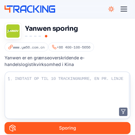
4Tracking
Yanwen sporing
www.yw56.com.cn
+86 400-108-5656
Yanwen er en grænseoverskridende e-
handelslogistikvirksomhed i Kina
Indtast dine sporingsnumre:
1.
Sporing