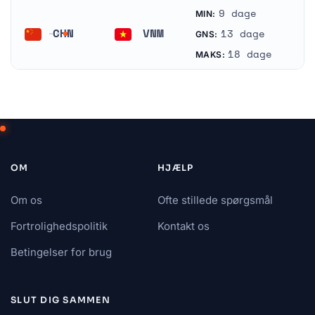
9 dage
MIN:
CHN
VNM
13 dage
GNS:
Kina
Vietnam
18 dage
MAKS:
OM
HJÆLP
Om os
Ofte stillede spørgsmål
Fortrolighedspolitik
Kontakt os
Betingelser for brug
SLUT DIG SAMMEN