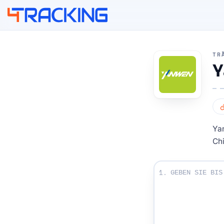
4Tracking
TR
Y
Ya
Ch
Geben Sie Ihre S
1.