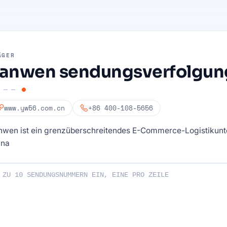
ÄGER
anwen sendungsverfolgun
www.yw56.com.cn
+86 400-108-5656
nwen ist ein grenzüberschreitendes E-Commerce-Logistikun
ina
endungsnummern ein: