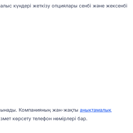
малыс күндері жеткізу опциялары сенбі және жексенбі
 ұсынады. Компанияның жан-жақты
анықтамалық
змет көрсету телефон нөмірлері бар.