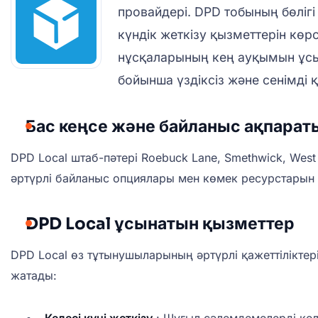
провайдері. DPD тобының бөлігі
күндік жеткізу қызметтерін көр
нұсқаларының кең ауқымын ұсын
бойынша үздіксіз және сенімді 
Бас кеңсе және байланыс ақпарат
DPD Local штаб-пәтері Roebuck Lane, Smethwick, West
әртүрлі байланыс опциялары мен көмек ресурстарын 
DPD Local ұсынатын қызметтер
DPD Local өз тұтынушыларының әртүрлі қажеттіліктер
жатады: