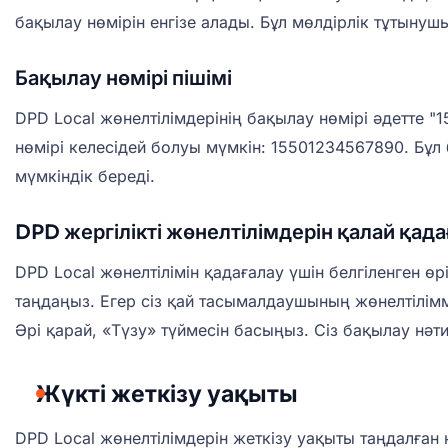
бақылау нөмірін енгізе алады. Бұл мөлдірлік тұтыну
Бақылау нөмірі пішімі
DPD Local жөнелтілімдерінің бақылау нөмірі әдетте "
нөмірі келесідей болуы мүмкін: 15501234567890. Бұл
мүмкіндік береді.
DPD жергілікті жөнелтілімдерін қалай қад
DPD Local жөнелтілімін қадағалау үшін белгіленген ө
таңдаңыз. Егер сіз қай тасымалдаушының жөнелтілім
Әрі қарай, «Түзу» түймесін басыңыз. Сіз бақылау нәти
Жүкті жеткізу уақыты
DPD Local жөнелтілімдерін жеткізу уақыты таңдалған қы