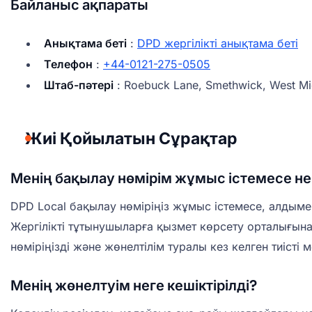
Байланыс ақпараты
Анықтама беті
:
DPD жергілікті анықтама беті
Телефон
:
+44-0121-275-0505
Штаб-пәтері
: Roebuck Lane, Smethwick, West M
Жиі Қойылатын Сұрақтар
Менің бақылау нөмірім жұмыс істемесе не 
DPD Local бақылау нөміріңіз жұмыс істемесе, алдыме
Жергілікті тұтынушыларға қызмет көрсету орталығы
нөміріңізді және жөнелтілім туралы кез келген тиісті м
Менің жөнелтуім неге кешіктірілді?