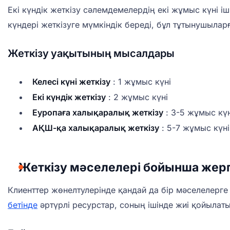
Екі күндік жеткізу сәлемдемелердің екі жұмыс күні і
күндері жеткізуге мүмкіндік береді, бұл тұтынушылар
Жеткізу уақытының мысалдары
Келесі күні жеткізу
: 1 жұмыс күні
Екі күндік жеткізу
: 2 жұмыс күні
Еуропаға халықаралық жеткізу
: 3-5 жұмыс күн
АҚШ-қа халықаралық жеткізу
: 5-7 жұмыс күні
Жеткізу мәселелері бойынша жерг
Клиенттер жөнелтулерінде қандай да бір мәселелерг
бетінде
әртүрлі ресурстар, соның ішінде жиі қойылат