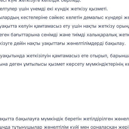
і күні жеткізуге кепілдік беріледі.
елтулер үшін үнемді екі күндік жеткізу қызметі.
лардың кестелеріне сәйкес келетін демалыс күндері же
 уақытта келуін қамтамасыз ету үшін нақты жеткізу оры
еген бағыттарына сенімді және тиімді халықаралық жетк
ізуге дейін нақты уақыттағы жөнелтілімдерді бақылау.
 уақытында жеткізілуін қамтамасыз ете отырып, барынша
на деген ұмтылысы қызмет көрсету мүмкіндіктерінің к
қытта бақылауға мүмкіндік беретін жетілдірілген жөнел
ұнда тұтынушылар жөнелтілім күйі мен орналасқан жері