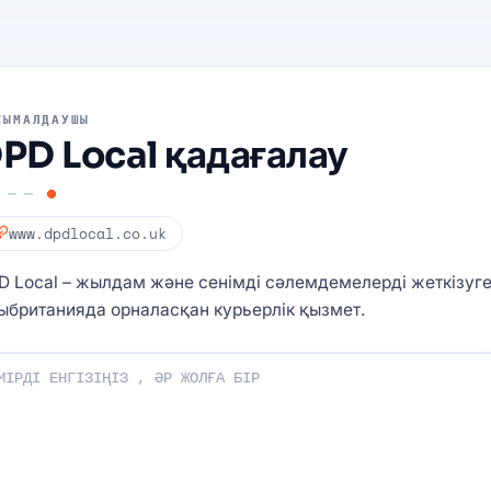
СЫМАЛДАУШЫ
PD Local қадағалау
www.dpdlocal.co.uk
D Local – жылдам және сенімді сәлемдемелерді жеткізуг
ыбританияда орналасқан курьерлік қызмет.
ңізді енгізіңіз: