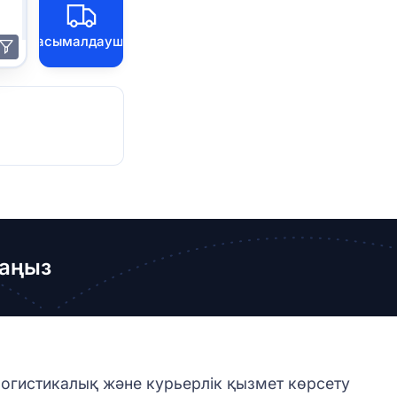
Тасымалдаушы
лаңыз
логистикалық және курьерлік қызмет көрсету