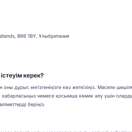
idlands, B66 1BY, Ұлыбритания
істеуім керек?
н оны дұрыс енгізгеніңізге көз жеткізіңіз. Мәселе шеш
на хабарласыңыз немесе қосымша көмек алу үшін олар
әліметтерді беріңіз.