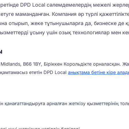
 ретінде DPD Local сәлемдемелердің межелі жерлері
сетуге маманданған. Компания әр түрлі қажеттілікт
а отырып, жеке тұтынушыларға да, бизнеске де қ
қызметтерді ұсыну үшін озық технологиялар мен ке
ы
 Midlands, B66 1BY, Біріккен Корольдікте орналасқан. 
қамтамасыз ететін DPD Local
анықтама бетіне кіре алад
ін қанағаттандыруға арналған жеткізу қызметтерінің т