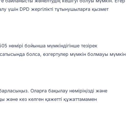
е байланысты жөнелтудің кешігуі болуы мүмкін. Егер
алу үшін DPD жергілікті тұтынушыларға қызмет
05 нөмірі бойынша мүмкіндігінше тезірек
ы сатысында болса, өзгертулер мүмкін болмауы мүмкін
барласыңыз. Оларға бақылау нөміріңізді және
ды және кез келген қажетті құжаттамамен