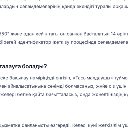
шылардың сәлемдемелерінің қайда екендігі туралы әрқа
1550" және одан кейін тағы он саннан басталатын 14 әр
 бірегей идентификатор жеткізу процесінде сәлемдемеле
ағалауға болады?
ріске бақылау нөміріңізді енгізіп, «Тасымалдаушы» түйм
мен айналысатынына сенімді болмасаңыз, жүйе сіз үші
желері бетіне қайта бағытталасыз, онда жөнелтіңіздің к
зметке байланысты өзгереді. Келесі күні жеткізілім үшін