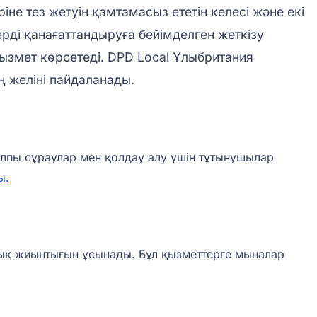
не тез жетуін қамтамасыз ететін келесі және екі
ерді қанағаттандыруға бейімделген жеткізу
ызмет көрсетеді. DPD Local Ұлыбритания
ң желіні пайдаланады.
Жалпы сұраулар мен қолдау алу үшін тұтынушылар
ы.
олық жиынтығын ұсынады. Бұл қызметтерге мыналар