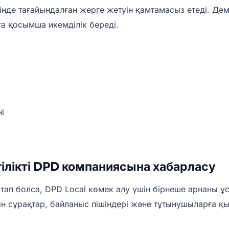
шінде тағайындалған жерге жетуін қамтамасыз етеді. Де
ға қосымша икемділік береді.
і
ілікті DPD компаниясына хабарласу
е тап болса, DPD Local көмек алу үшін бірнеше арнаны
ын сұрақтар, байланыс пішіндері және тұтынушыларға қы