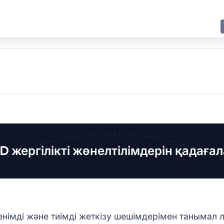
E
JING
SHANGHAI
TOKYO
SYDNEY
D жергілікті жөнелтілімдерін қадаға
енімді және тиімді жеткізу шешімдерімен танымал 