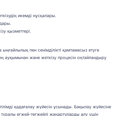
ткізудің икемді нұсқалары.
ндары.
ізу қызметтері.
 ыңғайлылық пен сенімділікті қамтамасыз етуге
ең ауқымынан және жеткізу процесін оңтайландыру
тілімді қадағалау жүйесін ұсынады. Бақылау жүйесіне
 туралы егжей-тегжейлі жаңартуларды алу үшін