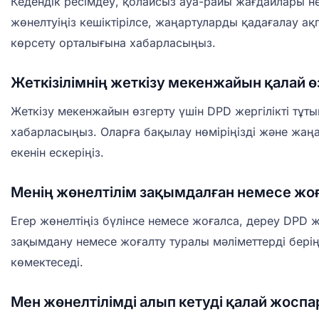
Кедендік ресімдеу, қолайсыз ауа-райы жағдайлары не
жөнелтуіңіз кешіктірілсе, жаңартуларды қадағалау а
көрсету орталығына хабарласыңыз.
Жеткізілімнің жеткізу мекенжайын қалай 
Жеткізу мекенжайын өзгерту үшін DPD жергілікті тұт
хабарласыңыз. Оларға бақылау нөміріңізді және жаңа
екенін ескеріңіз.
Менің жөнелтілім зақымдалған немесе жоғ
Егер жөнелтіңіз бүлінсе немесе жоғалса, дереу DPD 
зақымдану немесе жоғалту туралы мәліметтерді берің
көмектеседі.
Мен жөнелтілімді алып кетуді қалай жосп