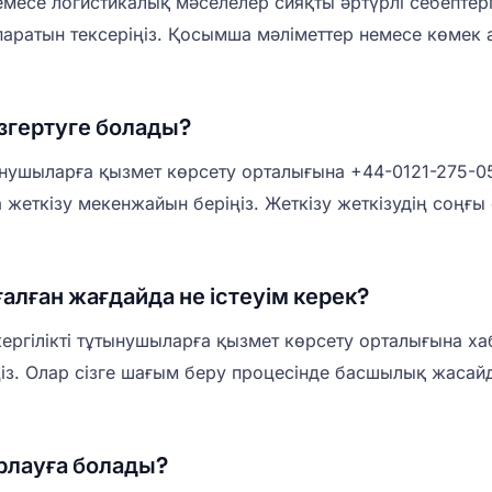
месе логистикалық мәселелер сияқты әртүрлі себептерг
қпаратын тексеріңіз. Қосымша мәліметтер немесе көмек 
өзгертуге болады?
ынушыларға қызмет көрсету орталығына +44-0121-275-05
 жеткізу мекенжайын беріңіз. Жеткізу жеткізудің соңғ
алған жағдайда не істеуім керек?
жергілікті тұтынушыларға қызмет көрсету орталығына ха
із. Олар сізге шағым беру процесінде басшылық жасай
арлауға болады?