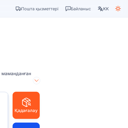
Пошта қызметтері
Байланыс
KK
е маманданған
Қадағалау