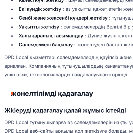
Келесі күні жеткізу
: Шұғыл сәлемдемелерді келес
Екі күндік жеткізу
: аз уақытты қажет ететін жөн
Сенбі және жексенбі күндері жеткізу
: тұтынушы
Уақытты жеткізу
: сәлемдемелердің белгілі бір
Халықаралық тасымалдау
: Дүние жүзінің көпт
Сәлемдемені бақылау
: жөнелтуден бастап жетк
DPD Local қызметтері сәлемдемелердің қауіпсіз және
арналған. Компанияның тұтынушылардың қанағаттануы
үшін озық технологияларды пайдалануынан көрінеді.
жөнелтілімді қадағалау
Жіберуді қадағалау қалай жұмыс істейді
DPD Local тұтынушыларға өз сәлемдемелерін нақты уа
DPD Local веб-сайты арқылы қол жеткізуге болады, м