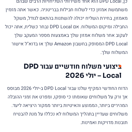
כן, DPD Local הוא אחד משירותי השליחויות הרבים שבהם
משתמשת אמזון כדי לשלוח חבילות בבריטניה. כאשר אתה מזמין
מאמזון, בחירת השליח יכולה להשתנות בהתאם לגודל, משקל
החבילה ומיקום המשלוח. אם DPD Local נבחר כשליח, אתה יכול
לעקוב אחר משלוח אמזון שלך באמצעות מספר המעקב שלך
DPD Local המסופק בחשבון Amazon שלך או בדוא"ל אישור
המשלוח שלך.
ביצועי משלוח חודשיים עבור DPD
Local – יולי 2026
הדוח החודשי המקיף שלנו עבור DPD Local ב-יולי 2026 מבוסס
אך ורק על משלוחים שאומתו כי סופקו, ומפרט את זמני ההובלה
המהירים ביותר, הממוצע והאיטיות ביותר ממקור היציאה ליעד.
משלוחים שעדיין בתהליך המשלוח לא נכללו על מנת להבטיח
תובנות מדויקות ואמינות.