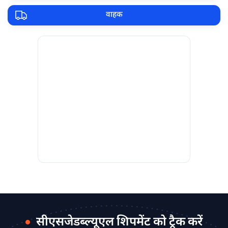
वाहक
सीएसजेडब्ल्यूएल शिपमेंट को ट्रैक करें