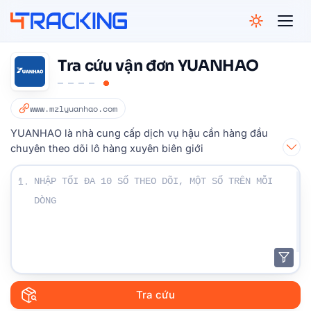
4Tracking
Tra cứu vận đơn YUANHAO
www.mzlyuanhao.com
YUANHAO là nhà cung cấp dịch vụ hậu cần hàng đầu
chuyên theo dõi lô hàng xuyên biên giới
Nhập số Theo dõi của bạn:
1.
Tra cứu