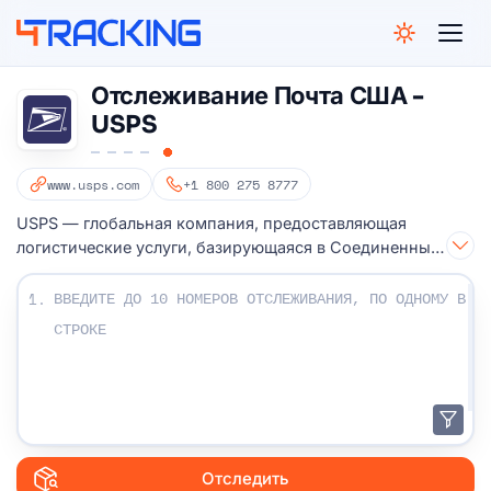
4Tracking
Отслеживание Почта США -
USPS
www.usps.com
+1 800 275 8777
USPS — глобальная компания, предоставляющая
логистические услуги, базирующаяся в Соединенных
Штатах Америки.
Введите ваши номера отслеживания:
1.
Отследить