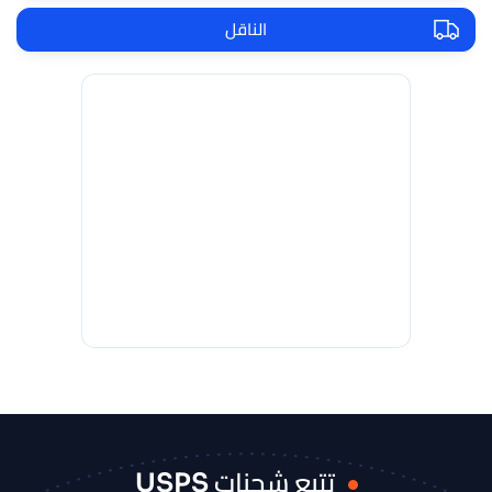
الناقل
تتبع شحنات USPS