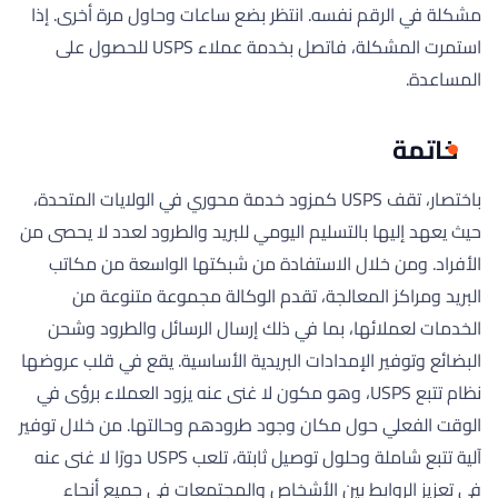
مشكلة في الرقم نفسه. انتظر بضع ساعات وحاول مرة أخرى. إذا
استمرت المشكلة، فاتصل بخدمة عملاء USPS للحصول على
المساعدة.
خاتمة
باختصار، تقف USPS كمزود خدمة محوري في الولايات المتحدة،
حيث يعهد إليها بالتسليم اليومي للبريد والطرود لعدد لا يحصى من
الأفراد. ومن خلال الاستفادة من شبكتها الواسعة من مكاتب
البريد ومراكز المعالجة، تقدم الوكالة مجموعة متنوعة من
الخدمات لعملائها، بما في ذلك إرسال الرسائل والطرود وشحن
البضائع وتوفير الإمدادات البريدية الأساسية. يقع في قلب عروضها
نظام تتبع USPS، وهو مكون لا غنى عنه يزود العملاء برؤى في
الوقت الفعلي حول مكان وجود طرودهم وحالتها. من خلال توفير
آلية تتبع شاملة وحلول توصيل ثابتة، تلعب USPS دورًا لا غنى عنه
في تعزيز الروابط بين الأشخاص والمجتمعات في جميع أنحاء