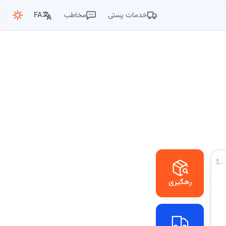
خدمات پستی
مخاطب
FA
1.
رهگیری