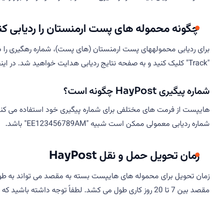
چگونه محموله های پست ارمنستان را ردیابی کن
برای ردیابی محمولههای پست ارمنستان (های پست)، شماره رهگیری را در ف
"Track" کلیک کنید و به صفحه نتایج ردیابی هدایت خواهید شد. در اینجا، اطلاعات دقیقی در مورد حمل و نقل خود، از جمله مکان و تاریخ، پیدا خواهید کرد.
شماره پیگیری HayPost چگونه است؟
شماره ردیابی معمولی ممکن است شبیه "EE123456789AM" باشد.
زمان تحویل حمل و نقل HayPost
مقصد بین 7 تا 20 روز کاری طول می کشد. لطفاً توجه داشته باشید که اینها تخمینی هستند و زمان تحویل واقعی ممکن است بر اساس عواملی مانند ترخیص کالا از گمرک و تاخیر در حمل و نقل متفاوت باشد.