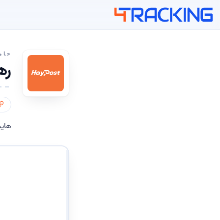
4Tracking
حام
رهگ
هایپ
شماره های رهگیری خود ر