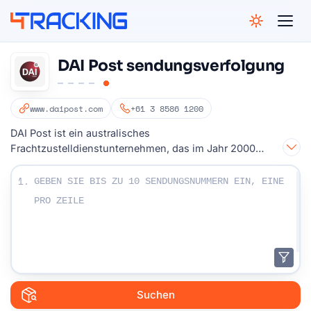
4Tracking
DAI Post sendungsverfolgung
www.daipost.com
+61 3 8586 1200
DAI Post ist ein australisches
Frachtzustelldienstunternehmen, das im Jahr 2000
gegründet wurde
Geben Sie Ihre Sendungsnummern ein:
1.
Suchen