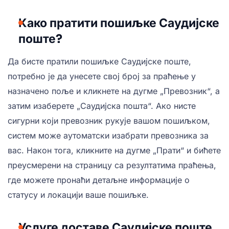
Како пратити пошиљке Саудијске
поште?
Да бисте пратили пошиљке Саудијске поште,
потребно је да унесете свој број за праћење у
назначено поље и кликнете на дугме „Превозник“, а
затим изаберете „Саудијска пошта“. Ако нисте
сигурни који превозник рукује вашом пошиљком,
систем може аутоматски изабрати превозника за
вас. Након тога, кликните на дугме „Прати“ и бићете
преусмерени на страницу са резултатима праћења,
где можете пронаћи детаљне информације о
статусу и локацији ваше пошиљке.
Услуге доставе Саудијске поште