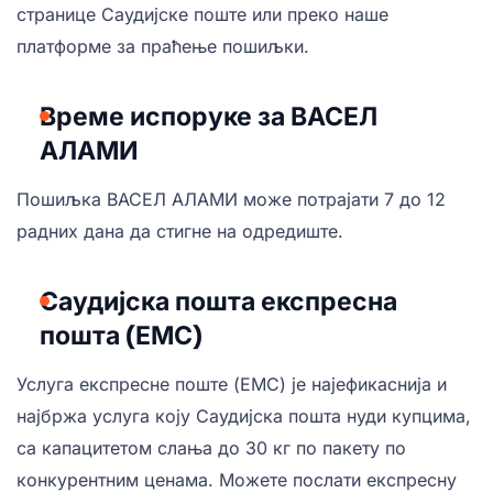
странице Саудијске поште или преко наше
платформе за праћење пошиљки.
Време испоруке за ВАСЕЛ
АЛАМИ
Пошиљка ВАСЕЛ АЛАМИ може потрајати 7 до 12
радних дана да стигне на одредиште.
Саудијска пошта експресна
пошта (ЕМС)
Услуга експресне поште (ЕМС) је најефикаснија и
најбржа услуга коју Саудијска пошта нуди купцима,
са капацитетом слања до 30 кг по пакету по
конкурентним ценама. Можете послати експресну