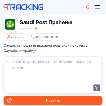
4Tracking
Saudi Post Праћење
sp.com.sa
+966 9200 05700
Саудијска пошта је државни поштански систем у
Саудијској Арабији
Унесите своје бројеве за праћење:
1.
Пратите