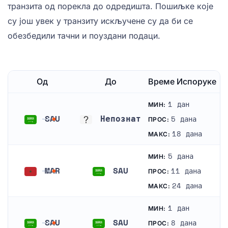
транзита од порекла до одредишта. Пошиљке које
су још увек у транзиту искључене су да би се
обезбедили тачни и поуздани подаци.
Од
До
Време Испоруке
1 дан
МИН:
SAU
Непознат
5 дана
ПРОС:
Саудијска Арабија
Непознат
18 дана
МАКС:
5 дана
МИН:
MAR
SAU
11 дана
ПРОС:
Мароко
Саудијска Арабија
24 дана
МАКС:
1 дан
МИН:
SAU
SAU
8 дана
ПРОС: