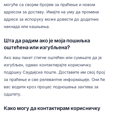
могуће са својим бројем за праћење и новом
адресом за доставу. Имајте на уму да промена
адресе за испоруку може довести до додатних
накнада или кашњења.
Шта да радим ако је моја пошиљка
оштећена или изгубљена?
Ако ваш пакет стигне оштећен или сумњате да је
изгубљен, одмах контактирајте корисничку
подршку Саудијске поште. Доставите им свој број
за праћење и све релевантне информације. Они ће
вас водити кроз процес подношења захтева за
одштету.
Како могу да контактирам корисничку