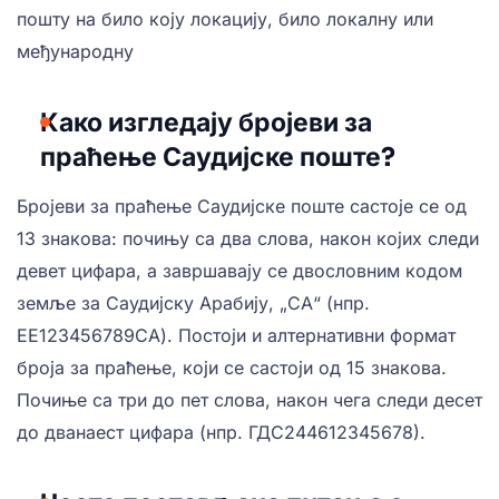
пошту на било коју локацију, било локалну или
међународну
Како изгледају бројеви за
праћење Саудијске поште?
Бројеви за праћење Саудијске поште састоје се од
13 знакова: почињу са два слова, након којих следи
девет цифара, а завршавају се двословним кодом
земље за Саудијску Арабију, „СА“ (нпр.
ЕЕ123456789СА). Постоји и алтернативни формат
броја за праћење, који се састоји од 15 знакова.
Почиње са три до пет слова, након чега следи десет
до дванаест цифара (нпр. ГДС244612345678).