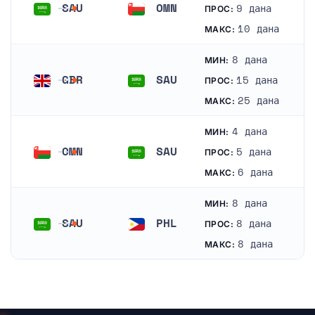
SAU
OMN
9 дана
ПРОС:
Саудијска Арабија
Оман
10 дана
МАКС:
8 дана
МИН:
GBR
SAU
15 дана
ПРОС:
Уједињено Краљевство
Саудијска Арабија
25 дана
МАКС:
4 дана
МИН:
OMN
SAU
5 дана
ПРОС:
Оман
Саудијска Арабија
6 дана
МАКС:
8 дана
МИН:
SAU
PHL
8 дана
ПРОС:
Саудијска Арабија
Филипини
8 дана
МАКС: