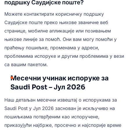
подршку Саудијске поште?
Можете контактирати корисничку подршку
Саудијске поште преко њихове званичне веб
странице, мобилне апликације или позивањем
њихове линије за помоћ. Они вам могу помоћи у
праћењу пошиљке, променама у адреси,
проблемима испоруке и другим проблемима у вези
са вашим пакетом.
Месечни учинак испоруке за
Saudi Post – Јул 2026
Наш детаљан месечни извештај о испорукама за
Saudi Post у Јул 2026 заснован је искључиво на
пошиљкама потврђеним као испоручене,
приказујући најбрже, просечно и најспорије време