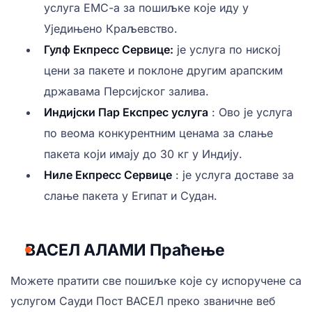
услуга ЕМС-а за пошиљке које иду у
Уједињено Краљевство.
Гулф Екпресс Сервице:
је услуга по ниској
цени за пакете и поклоне другим арапским
државама Персијског залива.
Индијски Пар Експрес услуга
: Ово је услуга
по веома конкурентним ценама за слање
пакета који имају до 30 кг у Индију.
Ниле Екпресс Сервице
: је услуга доставе за
слање пакета у Египат и Судан.
ВАСЕЛ АЛАМИ Праћење
Можете пратити све пошиљке које су испоручене са
услугом Сауди Пост ВАСЕЛ преко званичне веб