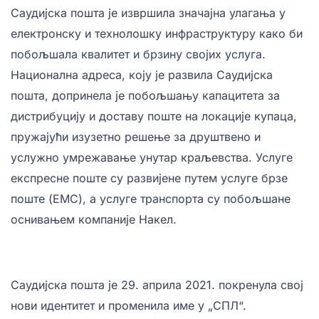
Саудијска пошта је извршила значајна улагања у
електронску и технолошку инфраструктуру како би
побољшала квалитет и брзину својих услуга.
Национална адреса, коју је развила Саудијска
пошта, допринела је побољшању капацитета за
дистрибуцију и доставу поште на локације купаца,
пружајући изузетно решење за друштвено и
услужно умрежавање унутар краљевства. Услуге
експресне поште су развијене путем услуге брзе
поште (ЕМС), а услуге транспорта су побољшане
оснивањем компаније Накел.
Саудијска пошта је 29. априла 2021. покренула свој
нови идентитет и променила име у „СПЛ“.