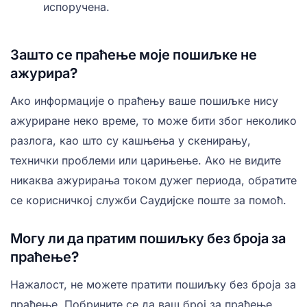
испоручена.
Зашто се праћење моје пошиљке не
ажурира?
Ако информације о праћењу ваше пошиљке нису
ажуриране неко време, то може бити због неколико
разлога, као што су кашњења у скенирању,
технички проблеми или царињење. Ако не видите
никаква ажурирања током дужег периода, обратите
се корисничкој служби Саудијске поште за помоћ.
Могу ли да пратим пошиљку без броја за
праћење?
Нажалост, не можете пратити пошиљку без броја за
праћење. Побрините се да ваш број за праћење