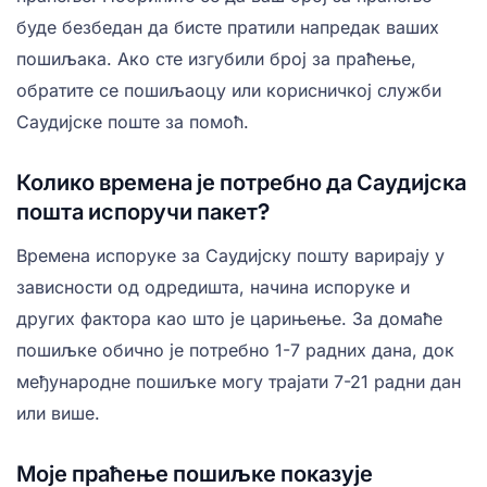
буде безбедан да бисте пратили напредак ваших
пошиљака. Ако сте изгубили број за праћење,
обратите се пошиљаоцу или корисничкој служби
Саудијске поште за помоћ.
Колико времена је потребно да Саудијска
пошта испоручи пакет?
Времена испоруке за Саудијску пошту варирају у
зависности од одредишта, начина испоруке и
других фактора као што је царињење. За домаће
пошиљке обично је потребно 1-7 радних дана, док
међународне пошиљке могу трајати 7-21 радни дан
или више.
Моје праћење пошиљке показује