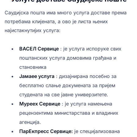
Саудијска пошта има много услуга доставе према
потребама клијената, а ово је листа њених
најистакнутијих услуга:
ВАСЕЛ Сервице
: је услуга испоруке свих
поштанских услуга домовима грађана и
становника
Јамаее услуга
: дизајнирана посебно за
бесплатно слање докумената за пријем
студената на све јавне универзитете.
Муреех Сервице
: је услуга намењена
рецензентима министарстава и владиних
агенција.
ПарЕкпресс Сервице:
је специјализована