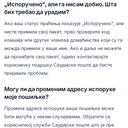
„Испоручено“, али га нисам добио. Шта
бих требао да урадим?
Ако ваш статус праћења показује „Испоручено“, али
нисте примили свој пакет, прво проверите код
комшија или других чланова домаћинства који су га
можда примили у ваше име. Ако и даље не можете
да пронађете свој пакет, одмах контактирајте
корисничку подршку Саудијске поште да бисте
пријавили проблем.
Могу ли да променим адресу испоруке
моје пошиљке?
Промена адресе испоруке ваше пошиљке може
бити могућа у неким случајевима. Обратите се
корисничкој служби Саудијске поште што је пре