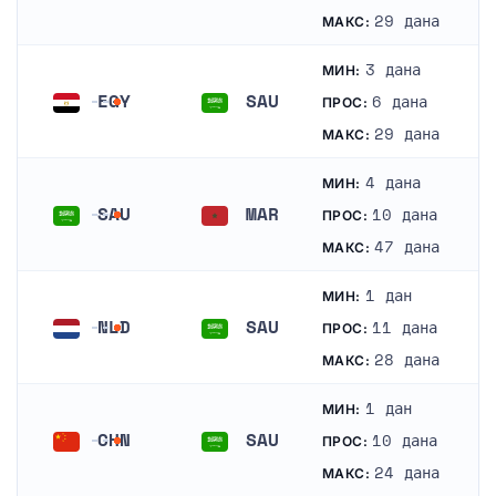
Саудијска Арабија
Саудијска Арабија
29 дана
МАКС:
3 дана
МИН:
EGY
SAU
6 дана
ПРОС:
Египат
Саудијска Арабија
29 дана
МАКС:
4 дана
МИН:
SAU
MAR
10 дана
ПРОС:
Саудијска Арабија
Мароко
47 дана
МАКС:
1 дан
МИН:
NLD
SAU
11 дана
ПРОС:
Холандија
Саудијска Арабија
28 дана
МАКС:
1 дан
МИН:
CHN
SAU
10 дана
ПРОС:
Кина
Саудијска Арабија
24 дана
МАКС: