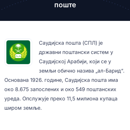
поште
Саудијска пошта (СПЛ) је
државни поштански систем у
Саудијској Арабији, који се у
земљи обично назива „ал-Барид“.
Основана 1926. године, Саудијска пошта има
око 8.675 запослених и око 549 поштанских
уреда. Опслужује преко 11,5 милиона купаца
широм земље.