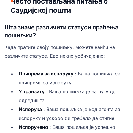
Често постављана питања о
Саудијској пошти
Шта значе различити статуси праћења
пошиљки?
Када пратите своју пошиљку, можете наићи на
различите статусе. Ево неких уобичајених:
Припрема за испоруку
: Ваша пошиљка се
припрема за испоруку.
У транзиту
: Ваша пошиљка је на путу до
одредишта.
Испорука
: Ваша пошиљка је код агента за
испоруку и ускоро би требало да стигне.
Испоручено
: Ваша пошиљка је успешно