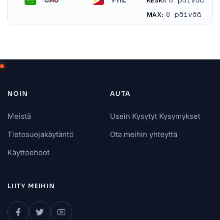
8 päivää
KESKI:
Saudi-Arabia
Filippiinit
8 päivää
MAX:
NOIN
AUTA
Meistä
Usein Kysytyt Kysymykset
Tietosuojakäytäntö
Ota meihin yhteyttä
Käyttöehdot
LIITY MEIHIN