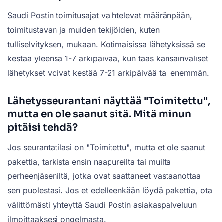
Saudi Postin toimitusajat vaihtelevat määränpään,
toimitustavan ja muiden tekijöiden, kuten
tulliselvityksen, mukaan. Kotimaisissa lähetyksissä se
kestää yleensä 1-7 arkipäivää, kun taas kansainväliset
lähetykset voivat kestää 7-21 arkipäivää tai enemmän.
Lähetysseurantani näyttää "Toimitettu",
mutta en ole saanut sitä. Mitä minun
pitäisi tehdä?
Jos seurantatilasi on "Toimitettu", mutta et ole saanut
pakettia, tarkista ensin naapureilta tai muilta
perheenjäseniltä, jotka ovat saattaneet vastaanottaa
sen puolestasi. Jos et edelleenkään löydä pakettia, ota
välittömästi yhteyttä Saudi Postin asiakaspalveluun
ilmoittaaksesi ongelmasta.