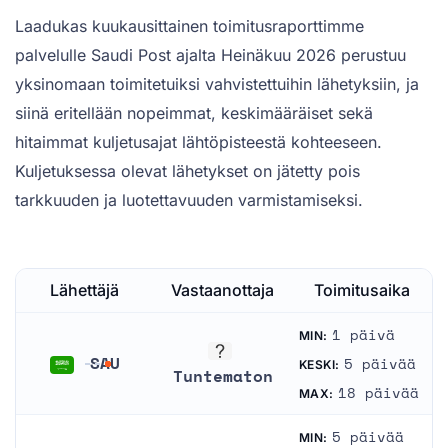
Laadukas kuukausittainen toimitusraporttimme
palvelulle Saudi Post ajalta Heinäkuu 2026 perustuu
yksinomaan toimitetuiksi vahvistettuihin lähetyksiin, ja
siinä eritellään nopeimmat, keskimääräiset sekä
hitaimmat kuljetusajat lähtöpisteestä kohteeseen.
Kuljetuksessa olevat lähetykset on jätetty pois
tarkkuuden ja luotettavuuden varmistamiseksi.
Lähettäjä
Vastaanottaja
Toimitusaika
1 päivä
MIN:
SAU
5 päivää
KESKI:
Tuntematon
Saudi-Arabia
18 päivää
MAX:
Tuntematon
5 päivää
MIN: