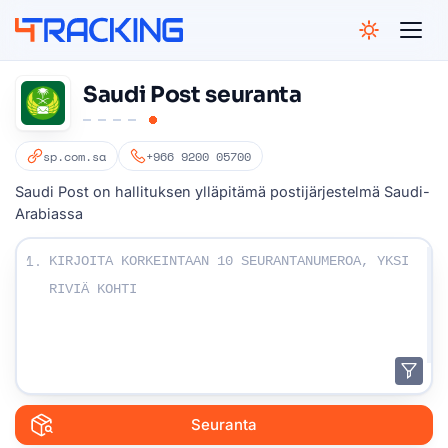
4Tracking
Saudi Post seuranta
sp.com.sa
+966 9200 05700
Saudi Post on hallituksen ylläpitämä postijärjestelmä Saudi-
Arabiassa
Kirjoita seurannumerosi:
1.
Seuranta