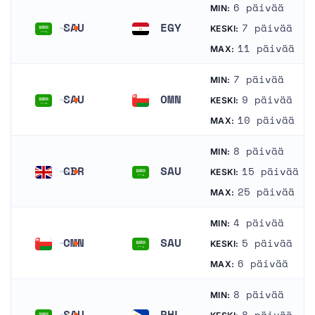
6 päivää
MIN:
SAU
EGY
7 päivää
KESKI:
Saudi-Arabia
Egypti
11 päivää
MAX:
7 päivää
MIN:
SAU
OMN
9 päivää
KESKI:
Saudi-Arabia
Oman
10 päivää
MAX:
8 päivää
MIN:
GBR
SAU
15 päivää
KESKI:
Yhdistynyt kuningaskunta
Saudi-Arabia
25 päivää
MAX:
4 päivää
MIN:
OMN
SAU
5 päivää
KESKI:
Oman
Saudi-Arabia
6 päivää
MAX:
8 päivää
MIN:
SAU
PHL