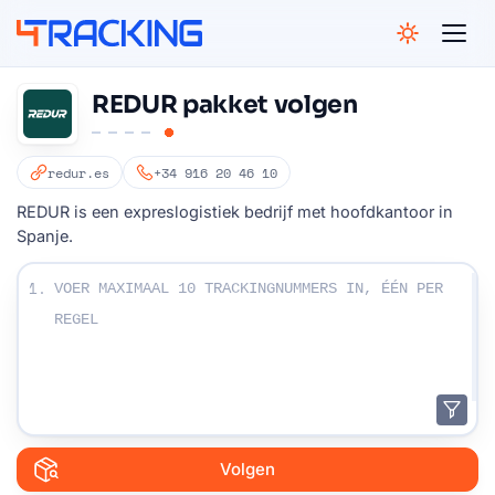
4Tracking
REDUR pakket volgen
redur.es
+34 916 20 46 10
REDUR is een expreslogistiek bedrijf met hoofdkantoor in
Spanje.
Voer uw trackingnummers in:
1.
Volgen