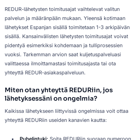
REDUR-lähetysten toimitusajat vaihtelevat valitun
palvelun ja määränpään mukaan. Yleensä kotimaan
lähetykset Espanjan sisällä toimitetaan 1-3 arkipäivän
sisällä. Kansainvälisten lähetysten toimitusajat voivat
pidentyä esimerkiksi kohdemaan ja tulliprosessien
vuoksi. Tarkemman arvion saat kuljetuspalveluasi
valittaessa ilmoittamastasi toimitusajasta tai ota
yhteyttä REDUR-asiakaspalveluun.
Miten otan yhteyttä REDURiin, jos
lähetyksessäni on ongelmia?
Kaikissa lähetykseen liittyvissä ongelmissa voit ottaa
yhteyttä REDURiin useiden kanavien kautta:
Puhelintuki:
Soita REDURiin suoraan numeroon