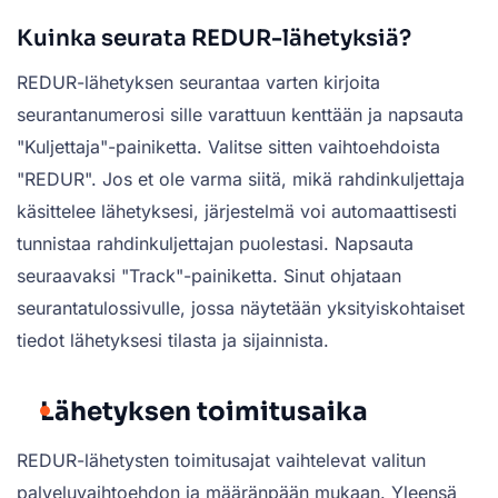
Kuinka seurata REDUR-lähetyksiä?
REDUR-lähetyksen seurantaa varten kirjoita
seurantanumerosi sille varattuun kenttään ja napsauta
"Kuljettaja"-painiketta. Valitse sitten vaihtoehdoista
"REDUR". Jos et ole varma siitä, mikä rahdinkuljettaja
käsittelee lähetyksesi, järjestelmä voi automaattisesti
tunnistaa rahdinkuljettajan puolestasi. Napsauta
seuraavaksi "Track"-painiketta. Sinut ohjataan
seurantatulossivulle, jossa näytetään yksityiskohtaiset
tiedot lähetyksesi tilasta ja sijainnista.
Lähetyksen toimitusaika
REDUR-lähetysten toimitusajat vaihtelevat valitun
palveluvaihtoehdon ja määränpään mukaan. Yleensä