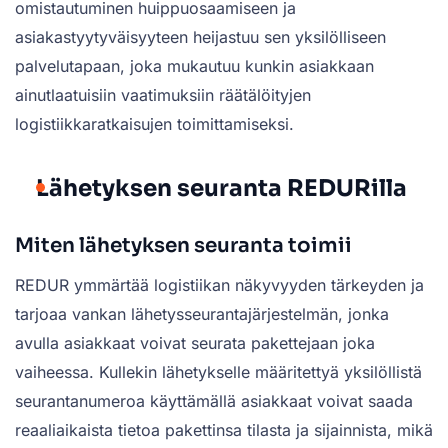
omistautuminen huippuosaamiseen ja
asiakastyytyväisyyteen heijastuu sen yksilölliseen
palvelutapaan, joka mukautuu kunkin asiakkaan
ainutlaatuisiin vaatimuksiin räätälöityjen
logistiikkaratkaisujen toimittamiseksi.
Lähetyksen seuranta REDURilla
Miten lähetyksen seuranta toimii
REDUR ymmärtää logistiikan näkyvyyden tärkeyden ja
tarjoaa vankan lähetysseurantajärjestelmän, jonka
avulla asiakkaat voivat seurata pakettejaan joka
vaiheessa. Kullekin lähetykselle määritettyä yksilöllistä
seurantanumeroa käyttämällä asiakkaat voivat saada
reaaliaikaista tietoa pakettinsa tilasta ja sijainnista, mikä