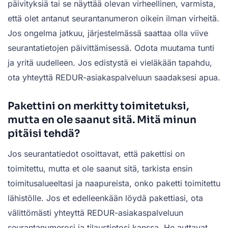
päivityksiä tai se näyttää olevan virheellinen, varmista,
että olet antanut seurantanumeron oikein ilman virheitä.
Jos ongelma jatkuu, järjestelmässä saattaa olla viive
seurantatietojen päivittämisessä. Odota muutama tunti
ja yritä uudelleen. Jos edistystä ei vieläkään tapahdu,
ota yhteyttä REDUR-asiakaspalveluun saadaksesi apua.
Pakettini on merkitty toimitetuksi,
mutta en ole saanut sitä. Mitä minun
pitäisi tehdä?
Jos seurantatiedot osoittavat, että pakettisi on
toimitettu, mutta et ole saanut sitä, tarkista ensin
toimitusalueeltasi ja naapureista, onko paketti toimitettu
lähistölle. Jos et edelleenkään löydä pakettiasi, ota
välittömästi yhteyttä REDUR-asiakaspalveluun
seurantanumerosi ja tilaustietosi kanssa. He auttavat