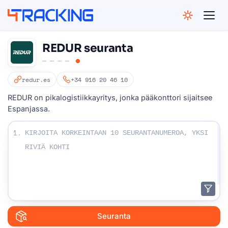
4Tracking
REDUR seuranta
redur.es
+34 916 20 46 10
REDUR on pikalogistiikkayritys, jonka pääkonttori sijaitsee
Espanjassa.
Kirjoita seurannumerosi:
1.
Seuranta