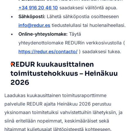
+34 916 20 46 10
saadaksesi välitöntä apua.
Sähköposti:
Lähetä sähköpostia osoitteeseen
info@redur.es
tiedustelullasi tai huolenaiheellasi.
Online-yhteyslomake:
Täytä
yhteydenottolomake REDURin verkkosivustolla (
https://redur.es/contacto/
) saadaksesi tukea.
REDUR kuukausittainen
toimitustehokkuus – Heinäkuu
2026
Laadukas kuukausittainen toimitusraporttimme
palvelulle REDUR ajalta Heinäkuu 2026 perustuu
yksinomaan toimitetuiksi vahvistettuihin lähetyksiin, ja
siinä eritellään nopeimmat, keskimääräiset sekä
hitaimmat kuljetusajat lähtöpisteestä kohteeseen.