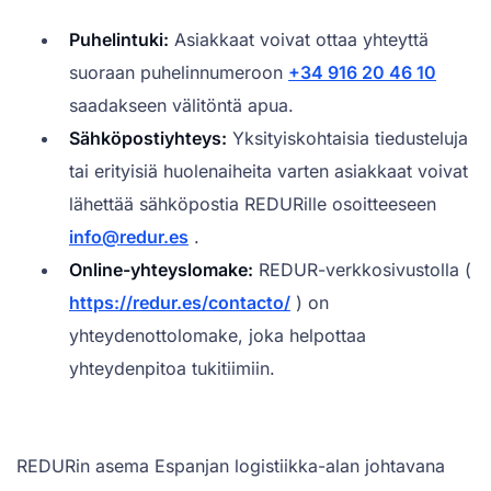
Puhelintuki:
Asiakkaat voivat ottaa yhteyttä
suoraan puhelinnumeroon
+34 916 20 46 10
saadakseen välitöntä apua.
Sähköpostiyhteys:
Yksityiskohtaisia tiedusteluja
tai erityisiä huolenaiheita varten asiakkaat voivat
lähettää sähköpostia REDURille osoitteeseen
info@redur.es
.
Online-yhteyslomake:
REDUR-verkkosivustolla (
https://redur.es/contacto/
) on
yhteydenottolomake, joka helpottaa
yhteydenpitoa tukitiimiin.
REDURin asema Espanjan logistiikka-alan johtavana