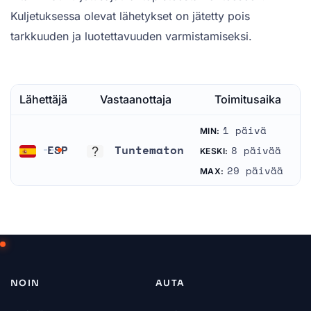
Kuljetuksessa olevat lähetykset on jätetty pois
tarkkuuden ja luotettavuuden varmistamiseksi.
Lähettäjä
Vastaanottaja
Toimitusaika
1 päivä
MIN:
ESP
Tuntematon
8 päivää
KESKI:
Espanja
Tuntematon
29 päivää
MAX:
NOIN
AUTA