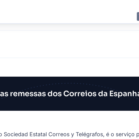
E
JING
SHANGHAI
TOKYO
SYDNEY
 as remessas dos Correios da Espanh
ociedad Estatal Correos y Telégrafos, é o serviço po