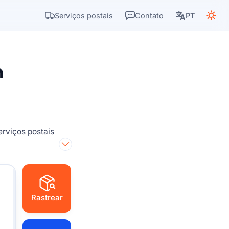
Serviços postais
Contato
PT
n
rviços postais
Rastrear