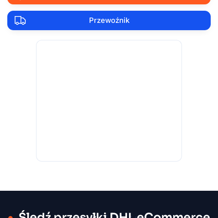
Przewoźnik
Śledź przesyłki DHL eCommerce