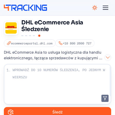
4Tracking
DHL eCommerce Asia
Śledzenie
ecommerceportal.dhl.com
+10 800 2600 727
DHL eCommerce Asia to usługa logistyczna dla handlu
elektronicznego, łącząca sprzedawców z kupującymi na
całym świecie
Wpisz swoje numery monitorowania:
1.
Śledź