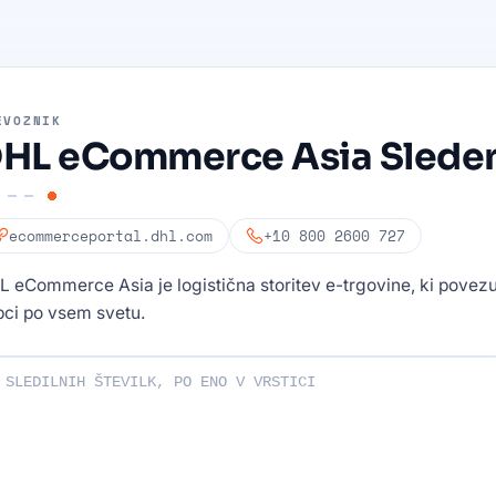
EVOZNIK
HL eCommerce Asia Slede
ecommerceportal.dhl.com
+10 800 2600 727
 eCommerce Asia je logistična storitev e-trgovine, ki povezu
pci po vsem svetu.
lne številke: