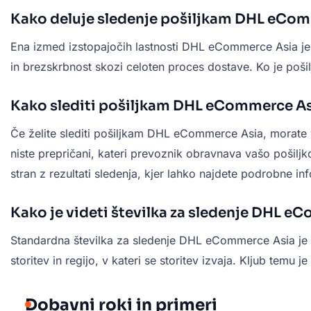
Kako deluje sledenje pošiljkam DHL eCo
Ena izmed izstopajočih lastnosti DHL eCommerce Asia je 
in brezskrbnost skozi celoten proces dostave. Ko je pošil
Kako slediti pošiljkam DHL eCommerce A
Če želite slediti pošiljkam DHL eCommerce Asia, morate v
niste prepričani, kateri prevoznik obravnava vašo pošilj
stran z rezultati sledenja, kjer lahko najdete podrobne inf
Kako je videti številka za sledenje DHL e
Standardna številka za sledenje DHL eCommerce Asia je ob
storitev in regijo, v kateri se storitev izvaja. Kljub temu
Dobavni roki in primeri