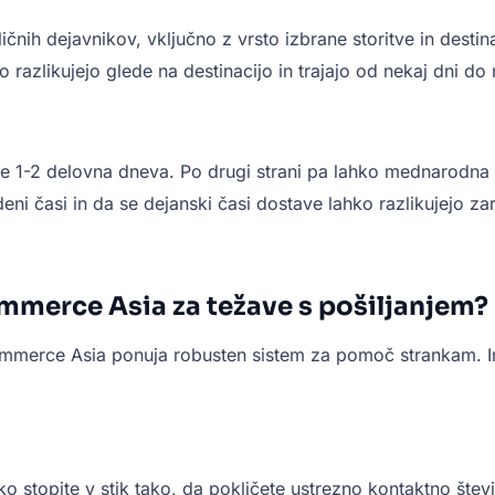
nih dejavnikov, vključno z vrsto izbrane storitve in destin
azlikujejo glede na destinacijo in trajajo od nekaj dni do 
 le 1-2 delovna dneva. Po drugi strani pa lahko mednarodna p
ni časi in da se dejanski časi dostave lahko razlikujejo zar
mmerce Asia za težave s pošiljanjem?
merce Asia ponuja robusten sistem za pomoč strankam. Imejt
topite v stik tako, da pokličete ustrezno kontaktno štev