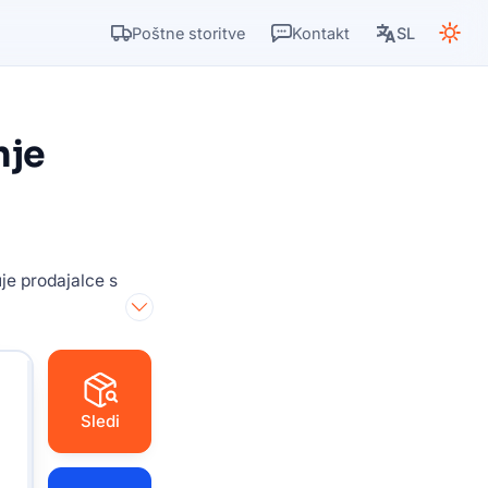
Poštne storitve
Kontakt
SL
nje
je prodajalce s
Sledi