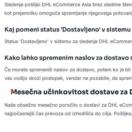
Sledenje pošiljki DHL eCommerce Asia brez sledilne številk
kot prejemniku omogoča spremljanje njegovega potovan
Kaj pomeni status 'Dostavljeno' v sistem
Status 'Dostavljeno' v sistemu za sledenje DHL eCommerce
Kako lahko spremenim naslov za dostavo 
Če morate spremeniti naslov za dostavo, potem ko je b
vas vodijo skozi postopek, vendar ne pozabite, da spre
Mesečna učinkovitost dostave za 
Naše obsežno mesečno poročilo o dostavi za DHL eCommerce
najpočasnejši čas prevoza od izhodišča do cilja. Pošiljke