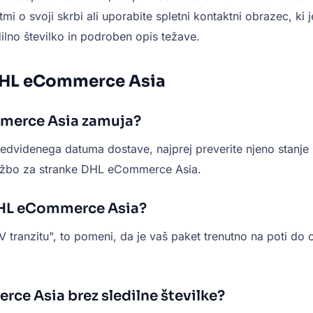
mi o svoji skrbi ali uporabite spletni kontaktni obrazec, 
dilno številko in podroben opis težave.
 DHL eCommerce Asia
mmerce Asia zamuja?
videnega datuma dostave, najprej preverite njeno stanje s
 službo za stranke DHL eCommerce Asia.
 DHL eCommerce Asia?
tranzitu", to pomeni, da je vaš paket trenutno na poti do c
rce Asia brez sledilne številke?