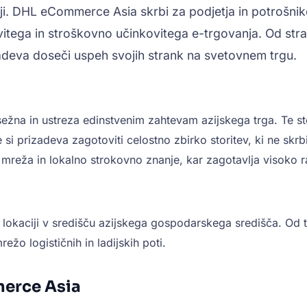
ji. DHL eCommerce Asia skrbi za podjetja in potrošnik
tega in stroškovno učinkovitega e-trgovanja. Od strat
deva doseči uspeh svojih strank na svetovnem trgu.
bsežna in ustreza edinstvenim zahtevam azijskega trga. Te 
e si prizadeva zagotoviti celostno zbirko storitev, ki ne skr
reža in lokalno strokovno znanje, kar zagotavlja visoko rav
okaciji v središču azijskega gospodarskega središča. Od tu
ežo logističnih in ladijskih poti.
merce Asia