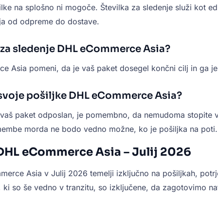
e na splošno ni mogoče. Številka za sledenje služi kot edins
ja od odpreme do dostave.
u za sledenje DHL eCommerce Asia?
 Asia pomeni, da je vaš paket dosegel končni cilj in ga je
svoje pošiljke DHL eCommerce Asia?
il vaš paket odposlan, je pomembno, da nemudoma stopite 
membe morda ne bodo vedno možne, ko je pošiljka na poti.
DHL eCommerce Asia – Julij 2026
 Asia v Julij 2026 temelji izključno na pošiljkah, potrjeni
, ki so še vedno v tranzitu, so izključene, da zagotovimo n