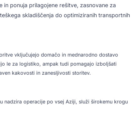
e in ponuja prilagojene rešitve, zasnovane za
eškega skladiščenja do optimiziranih transportnih
storitve vključujejo domačo in mednarodno dostavo
bijo le za logistiko, ampak tudi pomagajo izboljšati
en kakovosti in zanesljivosti storitev.
 nadzira operacije po vsej Aziji, služi širokemu krogu