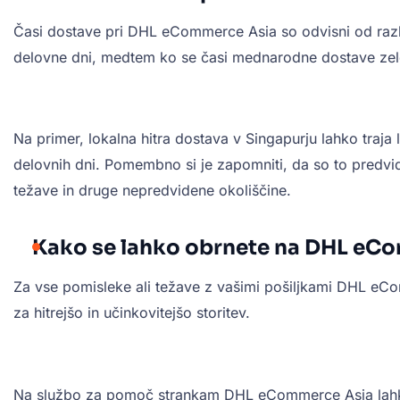
Časi dostave pri DHL eCommerce Asia so odvisni od različ
delovne dni, medtem ko se časi mednarodne dostave zelo r
Na primer, lokalna hitra dostava v Singapurju lahko traja
delovnih dni. Pomembno si je zapomniti, da so to predvide
težave in druge nepredvidene okoliščine.
Kako se lahko obrnete na DHL eCo
Za vse pomisleke ali težave z vašimi pošiljkami DHL eCom
za hitrejšo in učinkovitejšo storitev.
Na službo za pomoč strankam DHL eCommerce Asia lahko s