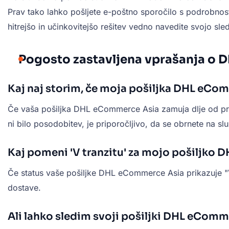
Prav tako lahko pošljete e-poštno sporočilo s podrobnost
hitrejšo in učinkovitejšo rešitev vedno navedite svojo sle
Pogosto zastavljena vprašanja o
Kaj naj storim, če moja pošiljka DHL eCo
Če vaša pošiljka DHL eCommerce Asia zamuja dlje od pred
ni bilo posodobitev, je priporočljivo, da se obrnete na
Kaj pomeni 'V tranzitu' za mojo pošiljko
Če status vaše pošiljke DHL eCommerce Asia prikazuje "V 
dostave.
Ali lahko sledim svoji pošiljki DHL eComme