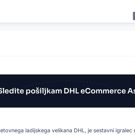
E
JING
SHANGHAI
TOKYO
SYDNEY
Sledite pošiljkam DHL eCommerce A
ovnega ladijskega velikana DHL, je sestavni igralec