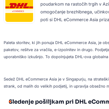
poudarkom na rastočih trgih v Azi
omogočanje brezhibnega, učinkovi
poti si DHL eCommerce Asia priza
Paleta storitev, ki jih ponuja DHL eCommerce Asia, je o
paketov, rešitve za vračila, e-izpolnitev in drugo. Podjetj
uporabniško izkušnjo. To dopolnjujeta DHL-ova globalna m
Sedež DHL eCommerce Asia je v Singapurju, na strateški l
strank, od malih do velikih podjetij, in upravlja obsežno mr
Sledenje pošiljkam pri DHL eCom