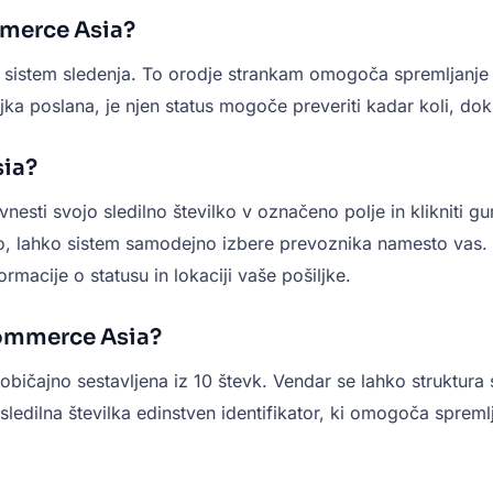
mmerce Asia?
sistem sledenja. To orodje strankam omogoča spremljanje sv
jka poslana, je njen status mogoče preveriti kadar koli, do
sia?
nesti svojo sledilno številko v označeno polje in klikniti
ko, lahko sistem samodejno izbere prevoznika namesto vas. 
ormacije o statusu in lokaciji vaše pošiljke.
Commerce Asia?
ičajno sestavljena iz 10 števk. Vendar se lahko struktura s
 je sledilna številka edinstven identifikator, ki omogoča spre