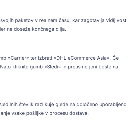
ojih paketov v realnem času, kar zagotavlja vidljivost
kler ne doseže končnega cilja.
 gumb »Carrier« ter izbrati »DHL eCommerce Asia«. Če
Nato kliknite gumb »Sledi« in preusmerjeni boste na
ledilnih številk razlikuje glede na določeno uporabljeno
mljanje vsake pošiljke v procesu dostave.