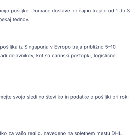
acijo pošiljke. Domače dostave običajno trajajo od 1 do 3
nekaj tednov.
ošiljka iz Singapurja v Evropo traja približno 5–10
adi dejavnikov, kot so carinski postopki, logistične
e svojo sledilno številko in podatke o pošiljki pri roki
ilko za vašo regijo, navedeno na spletnem mestu DHL.