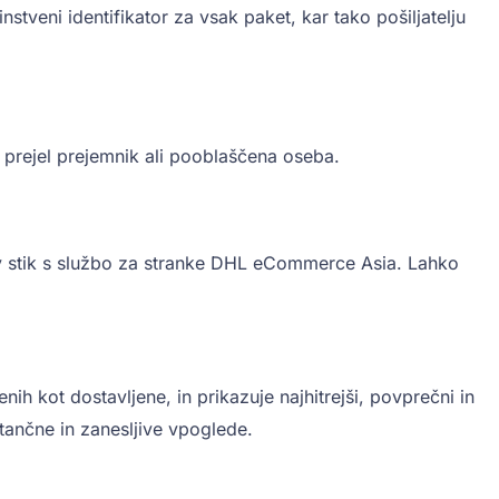
tveni identifikator za vsak paket, kar tako pošiljatelju
 prejel prejemnik ali pooblaščena oseba.
v stik s službo za stranke DHL eCommerce Asia. Lahko
h kot dostavljene, in prikazuje najhitrejši, povprečni in
atančne in zanesljive vpoglede.