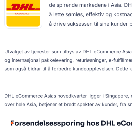
de spirende markedene i Asia. DHL
å lette sømløs, effektiv og kostna
å drive suksessen til sine kunder 
Utvalget av tjenester som tilbys av DHL eCommerce Asia er
og internasjonal pakkelevering, returløsninger, e-fulfillm
som også bidrar til å forbedre kundeopplevelsen. Dette ko
DHL eCommerce Asias hovedkvarter ligger i Singapore, en 
over hele Asia, betjener et bredt spekter av kunder, fra sm
Forsendelsessporing hos DHL eC