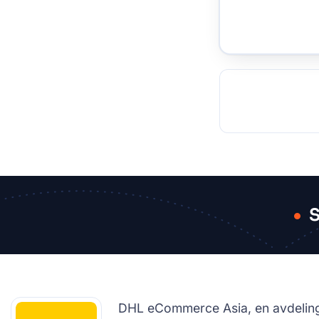
TOCKHOLM
ISTANBUL
JOHANNESBURG
MOSCOW
DUBAI
MUMBAI
SINGAPOR
BEI
RT
S
DHL eCommerce Asia, en avdeling a