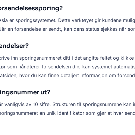
orsendelsessporing?
a er sporingssystemet. Dette verktøyet gir kundene mulighe
r en forsendelse er sendt, kan dens status sjekkes når som 
endelser?
e inn sporingsnummeret ditt i det angitte feltet og klikk
ør som håndterer forsendelsen din, kan systemet automatisk
tatsiden, hvor du kan finne detaljert informasjon om forsend
ringsnummer ut?
nligvis av 10 sifre. Strukturen til sporingsnumrene kan im
sporingsnummeret en unik identifikator som gjør at hver se