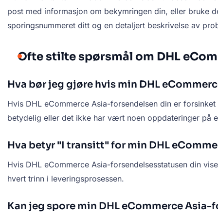
post med informasjon om bekymringen din, eller bruke det
sporingsnummeret ditt og en detaljert beskrivelse av prob
Ofte stilte spørsmål om DHL eCo
Hva bør jeg gjøre hvis min DHL eCommerce
Hvis DHL eCommerce Asia-forsendelsen din er forsinket ut
betydelig eller det ikke har vært noen oppdateringer på
Hva betyr "I transitt" for min DHL eComm
Hvis DHL eCommerce Asia-forsendelsesstatusen din viser 'I
hvert trinn i leveringsprosessen.
Kan jeg spore min DHL eCommerce Asia-f