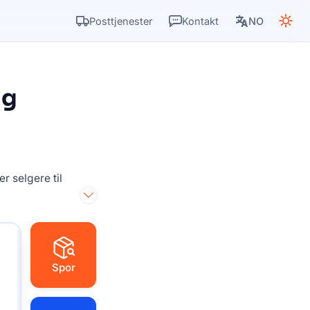
Posttjenester
Kontakt
NO
ng
 selgere til
Spor