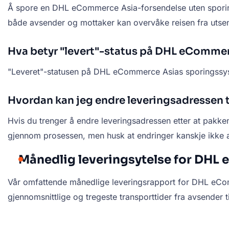
Å spore en DHL eCommerce Asia-forsendelse uten sporing
både avsender og mottaker kan overvåke reisen fra utsend
Hva betyr "levert"-status på DHL eComme
"Leveret"-statusen på DHL eCommerce Asias sporingssyste
Hvordan kan jeg endre leveringsadressen
Hvis du trenger å endre leveringsadressen etter at pakk
gjennom prosessen, men husk at endringer kanskje ikke allt
Månedlig leveringsytelse for DHL
Vår omfattende månedlige leveringsrapport for DHL eComme
gjennomsnittlige og tregeste transporttider fra avsender t