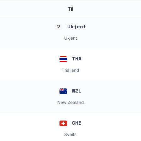
Til
Ukjent
Ukjent
THA
Thailand
NZL
New Zealand
CHE
Sveits