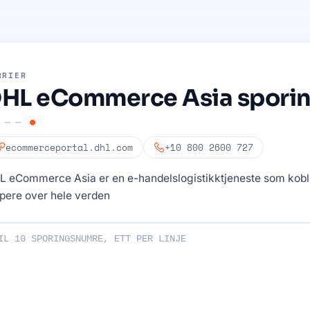
RRIER
HL eCommerce Asia spori
ecommerceportal.dhl.com
+10 800 2600 727
 eCommerce Asia er en e-handelslogistikktjeneste som kobler
pere over hele verden
ene dine: