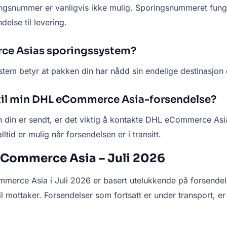
snummer er vanligvis ikke mulig. Sporingsnummeret fungere
else til levering.
rce Asias sporingssystem?
m betyr at pakken din har nådd sin endelige destinasjon og
 til min DHL eCommerce Asia-forsendelse?
en din er sendt, er det viktig å kontakte DHL eCommerce As
id er mulig når forsendelsen er i transitt.
 eCommerce Asia – Juli 2026
rce Asia i Juli 2026 er basert utelukkende på forsendelser
il mottaker. Forsendelser som fortsatt er under transport, er