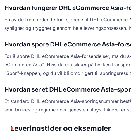
Hvordan fungerer DHL eCommerce Asia-f
En av de fremtredende funksjonene til DHL eCommerce Asi
synlighet og trygghet gjennom hele leveringsprosessen. Nå
Hvordan spore DHL eCommerce Asia-fors
For å spore DHL eCommerce Asia-forsendelser, må du skriv
eCommerce Asia". Hvis du er usikker på hvilken transport
"Spor"-knappen, og du vil bli omdirigert til sporingsresul
Hvordan ser et DHL eCommerce Asia-spo
Et standard DHL eCommerce Asia-sporingsnummer består va
som brukes og regionen der tjenesten tilbys. Likevel er 
Leveringstider og eksempler