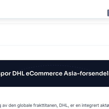
E
JING
SHANGHAI
TOKYO
SYDNEY
por DHL eCommerce Asia-forsendel
v den globale frakttitanen, DHL, er en integrert aktør