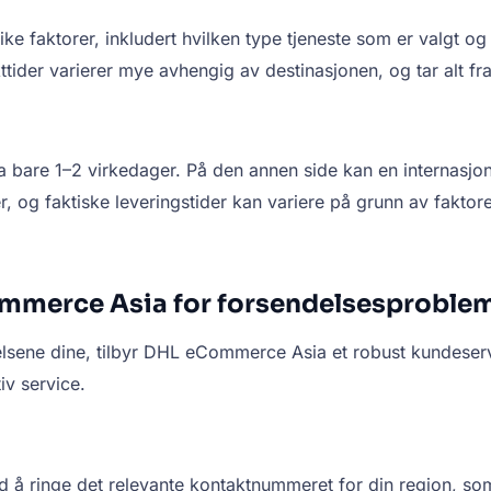
faktorer, inkludert hvilken type tjeneste som er valgt og 
tider varierer mye avhengig av destinasjonen, og tar alt fra 
 bare 1–2 virkedager. På den annen side kan en internasjon
der, og faktiske leveringstider kan variere på grunn av fakto
mmerce Asia for forsendelsesproble
elsene dine, tilbyr DHL eCommerce Asia et robust kundes
iv service.
 ringe det relevante kontaktnummeret for din region, so