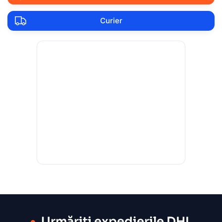
Curier
Urmăriți expedierile DHL