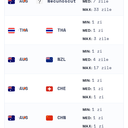
AUS
Necunoscut
7 zile
MED:
Australia
Necunoscut
33 zile
MAX:
1 zi
MIN:
THA
THA
1 zi
MED:
Tailanda
Tailanda
3 zile
MAX:
1 zi
MIN:
AUS
NZL
4 zile
MED:
Australia
Noua Zeelandă
17 zile
MAX:
1 zi
MIN:
AUS
CHE
1 zi
MED:
Australia
Elveţia
1 zi
MAX:
1 zi
MIN:
AUS
CHN
1 zi
MED:
Australia
China
1 zi
MAX: