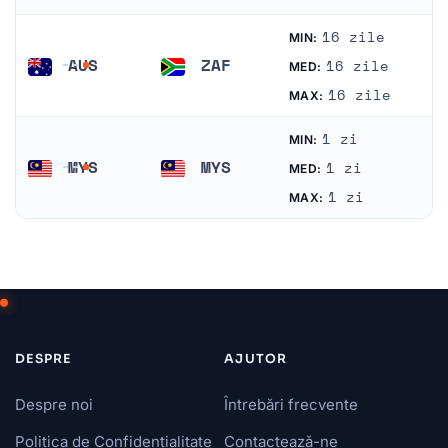
16 zile
MIN:
AUS
ZAF
16 zile
MED:
Australia
Africa de Sud
16 zile
MAX:
1 zi
MIN:
MYS
MYS
1 zi
MED:
Malaezia
Malaezia
1 zi
MAX:
DESPRE
AJUTOR
Despre noi
Întrebări frecvente
Politica de Confidențialitate
Contactează-ne