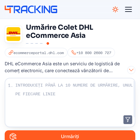
4Tracking
Urmărire Colet DHL
eCommerce Asia
ecommerceportal.dhl.com
+10 800 2600 727
DHL eCommerce Asia este un serviciu de logistică de
comerț electronic, care conectează vânzătorii de
cumpărători din întreaga lume
Introduceți numerele dvs. de urmărire:
1.
Urmăriți