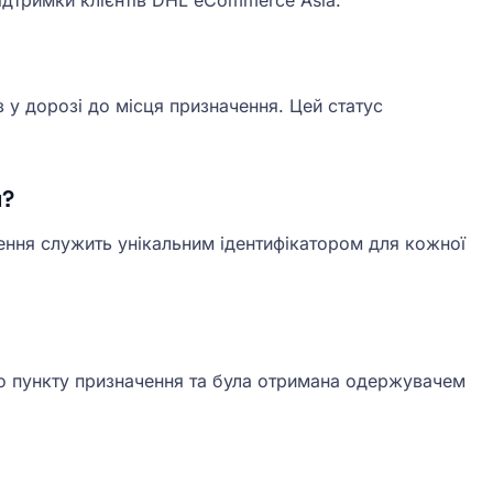
ідтримки клієнтів DHL eCommerce Asia.
 у дорозі до місця призначення. Цей статус
я?
ння служить унікальним ідентифікатором для кожної
о пункту призначення та була отримана одержувачем