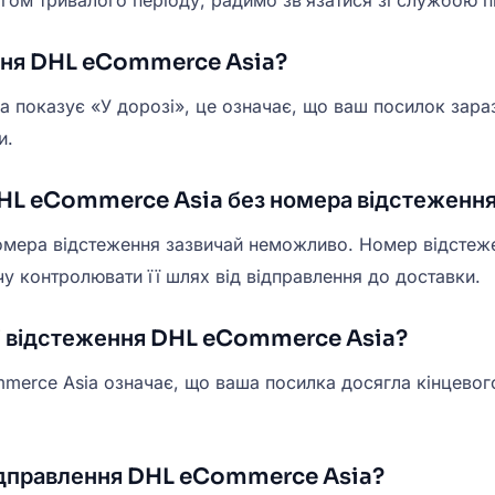
гом тривалого періоду, радимо зв’язатися зі службою п
ення DHL eCommerce Asia?
показує «У дорозі», це означає, що ваш посилок зараз
и.
DHL eCommerce Asia без номера відстеженн
омера відстеження зазвичай неможливо. Номер відстеже
чу контролювати її шлях від відправлення до доставки.
мі відстеження DHL eCommerce Asia?
merce Asia означає, що ваша посилка досягла кінцевог
відправлення DHL eCommerce Asia?