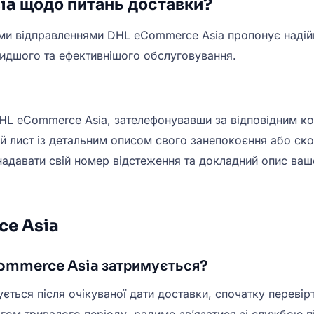
ia щодо питань доставки?
ми відправленнями DHL eCommerce Asia пропонує надійн
видшого та ефективнішого обслуговування.
 DHL eCommerce Asia, зателефонувавши за відповідним к
ий лист із детальним описом свого занепокоєння або ск
надавати свій номер відстеження та докладний опис ва
ce Asia
Commerce Asia затримується?
ься після очікуваної дати доставки, спочатку перевір