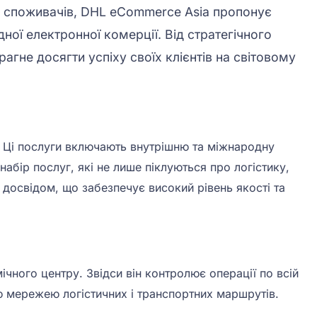
 і споживачів, DHL eCommerce Asia пропонує
дної електронної комерції. Від стратегічного
гне досягти успіху своїх клієнтів на світовому
. Ці послуги включають внутрішню та міжнародну
абір послуг, які не лише піклуються про логістику,
освідом, що забезпечує високий рівень якості та
чного центру. Звідси він контролює операції по всій
ю мережею логістичних і транспортних маршрутів.