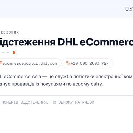
РЕВІЗНИК
ідстеження DHL eCommerc
ecommerceportal.dhl.com
+10 800 2600 727
L eCommerce Asia — це служба логістики електронної коме
єднує продавців із покупцями по всьому світу.
ери відстеження: