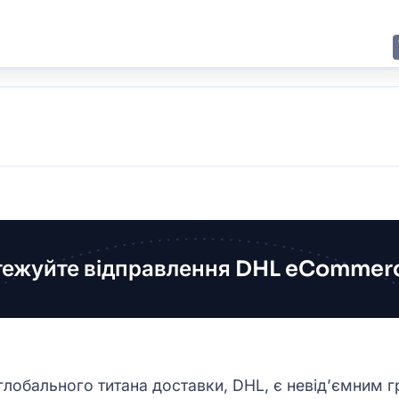
E
JING
SHANGHAI
TOKYO
SYDNEY
тежуйте відправлення DHL eCommerc
глобального титана доставки, DHL, є невід’ємним г