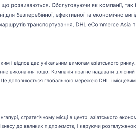
 що розвиваються. Обслуговуючи як компанії, так
ні для безперебійної, ефективної та економічно вигі
аршрутів транспортування, DHL eCommerce Asia пра
ким і відповідає унікальним вимогам азіатського ринку
е виконання тощо. Компанія прагне надавати цілісний н
 Це доповнюється глобальною мережею DHL і місцевим д
пурі, стратегічному місці в центрі азіатського економі
 бізнесу до великих підприємств, і керуючи розгалужено