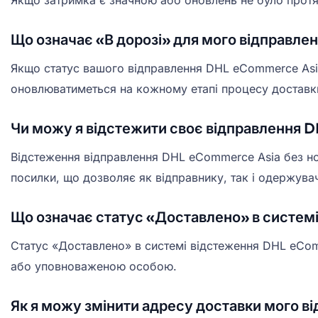
Якщо затримка є значною або оновлень не було протя
Що означає «В дорозі» для мого відправл
Якщо статус вашого відправлення DHL eCommerce Asia 
оновлюватиметься на кожному етапі процесу доставк
Чи можу я відстежити своє відправлення 
Відстеження відправлення DHL eCommerce Asia без н
посилки, що дозволяє як відправнику, так і одержува
Що означає статус «Доставлено» в систе
Статус «Доставлено» в системі відстеження DHL eCom
або уповноваженою особою.
Як я можу змінити адресу доставки мого 