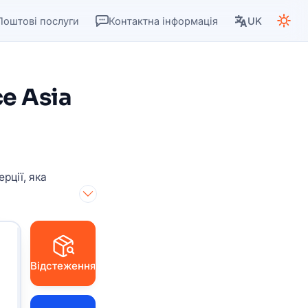
Поштові послуги
Контактна інформація
UK
e Asia
рції, яка
Відстеження